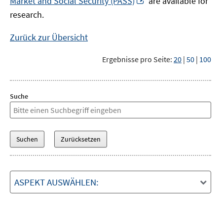
Market and Social Security (PASS)
are available for
Fenster
neuem
research.
öffnen
Fenster
öffnen
Zurück zur Übersicht
Ergebnisse pro Seite:
20
|
50
|
100
Suche
ASPEKT AUSWÄHLEN: