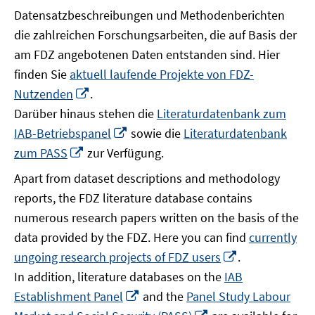
Datensatzbeschreibungen und Methodenberichten
die zahlreichen Forschungsarbeiten, die auf Basis der
am FDZ angebotenen Daten entstanden sind. Hier
finden Sie
aktuell laufende Projekte von FDZ-
In
Nutzenden
.
neuem
Darüber hinaus stehen die
Literaturdatenbank zum
Fenster
In
IAB-Betriebspanel
sowie die
Literaturdatenbank
öffnen
neuem
In
zum PASS
zur Verfügung.
Fenster
neuem
Apart from dataset descriptions and methodology
öffnen
Fenster
reports, the FDZ literature database contains
öffnen
numerous research papers written on the basis of the
data provided by the FDZ. Here you can find
currently
In
ungoing research projects of FDZ users
.
neuem
In addition, literature databases on the
IAB
Fenster
In
Establishment Panel
and the
Panel Study Labour
öffnen
neuem
In