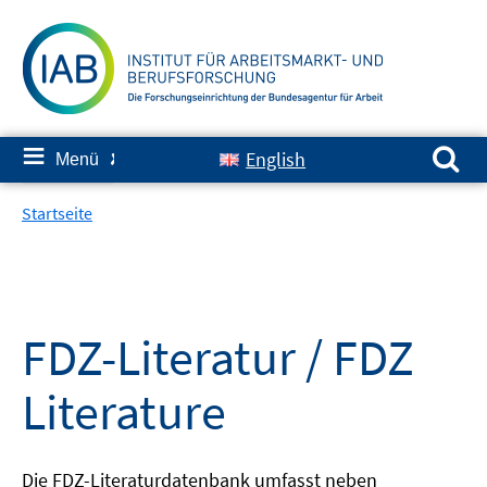
Springe
zum
Inhalt
Suchen nach:
≡
English
Menü
✘
Startseite
FDZ-Literatur / FDZ
Literature
Die FDZ-Literaturdatenbank umfasst neben