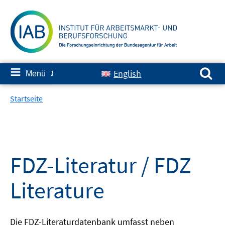
Springe
zum
Inhalt
Suchen nach:
≡
English
Menü
✘
Startseite
FDZ-Literatur / FDZ
Literature
Die FDZ-Literaturdatenbank umfasst neben