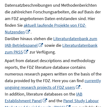
Datensatzbeschreibungen und Methodenberichten
die zahlreichen Forschungsarbeiten, die auf Basis der
am FDZ angebotenen Daten entstanden sind. Hier
finden Sie
aktuell laufende Projekte von FDZ-
In
Nutzenden
.
neuem
Darüber hinaus stehen die
Literaturdatenbank zum
Fenster
In
IAB-Betriebspanel
sowie die
Literaturdatenbank
öffnen
neuem
In
zum PASS
zur Verfügung.
Fenster
neuem
Apart from dataset descriptions and methodology
öffnen
Fenster
reports, the FDZ literature database contains
öffnen
numerous research papers written on the basis of the
data provided by the FDZ. Here you can find
currently
In
ungoing research projects of FDZ users
.
neuem
In addition, literature databases on the
IAB
Fenster
In
Establishment Panel
and the
Panel Study Labour
öffnen
neuem
In