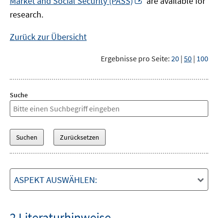
Market and Social Security (PASS)
are available for
Fenster
neuem
research.
öffnen
Fenster
öffnen
Zurück zur Übersicht
Ergebnisse pro Seite:
20
|
50
|
100
Suche
ASPEKT AUSWÄHLEN:
2 Literaturhinweise