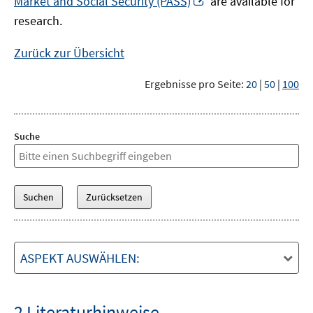
Market and Social Security (PASS)
are available for
Fenster
neuem
research.
öffnen
Fenster
öffnen
Zurück zur Übersicht
Ergebnisse pro Seite:
20
|
50
|
100
Suche
ASPEKT AUSWÄHLEN:
2 Literaturhinweise