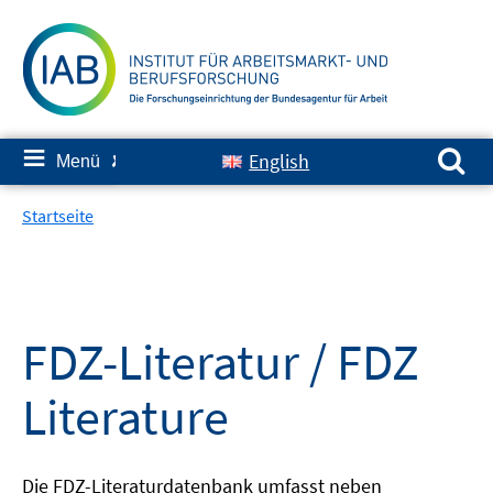
Springe
zum
Inhalt
Suchen nach:
≡
English
Menü
✘
Startseite
FDZ-Literatur / FDZ
Literature
Die FDZ-Literaturdatenbank umfasst neben