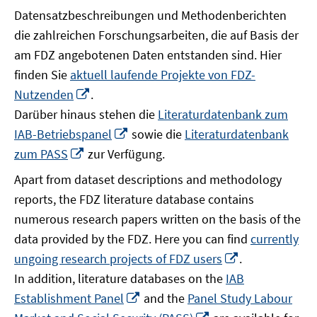
Datensatzbeschreibungen und Methodenberichten
die zahlreichen Forschungsarbeiten, die auf Basis der
am FDZ angebotenen Daten entstanden sind. Hier
finden Sie
aktuell laufende Projekte von FDZ-
In
Nutzenden
.
neuem
Darüber hinaus stehen die
Literaturdatenbank zum
Fenster
In
IAB-Betriebspanel
sowie die
Literaturdatenbank
öffnen
neuem
In
zum PASS
zur Verfügung.
Fenster
neuem
Apart from dataset descriptions and methodology
öffnen
Fenster
reports, the FDZ literature database contains
öffnen
numerous research papers written on the basis of the
data provided by the FDZ. Here you can find
currently
In
ungoing research projects of FDZ users
.
neuem
In addition, literature databases on the
IAB
Fenster
In
Establishment Panel
and the
Panel Study Labour
öffnen
neuem
In