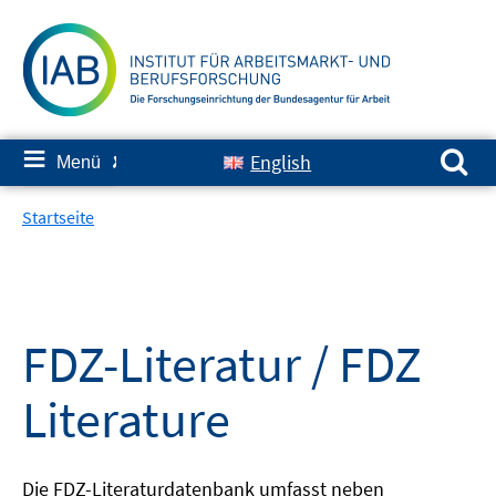
Springe
zum
Inhalt
Suchen nach:
≡
English
Menü
✘
Startseite
FDZ-Literatur / FDZ
Literature
Die FDZ-Literaturdatenbank umfasst neben