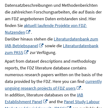
Datensatzbeschreibungen und Methodenberichten
die zahlreichen Forschungsarbeiten, die auf Basis der
am FDZ angebotenen Daten entstanden sind. Hier
finden Sie
aktuell laufende Projekte von FDZ-
In
Nutzenden
.
neuem
Darüber hinaus stehen die
Literaturdatenbank zum
Fenster
In
IAB-Betriebspanel
sowie die
Literaturdatenbank
öffnen
neuem
In
zum PASS
zur Verfügung.
Fenster
neuem
Apart from dataset descriptions and methodology
öffnen
Fenster
reports, the FDZ literature database contains
öffnen
numerous research papers written on the basis of the
data provided by the FDZ. Here you can find
currently
In
ungoing research projects of FDZ users
.
neuem
In addition, literature databases on the
IAB
Fenster
In
Establishment Panel
and the
Panel Study Labour
öffnen
neuem
In