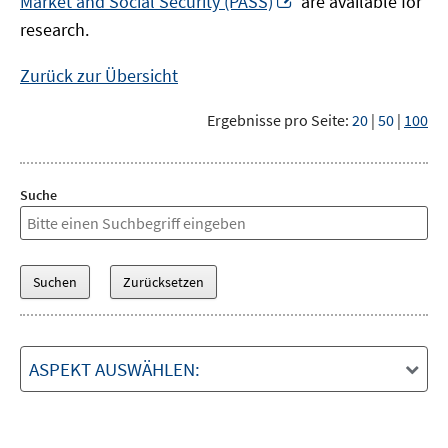
Market and Social Security (PASS)
are available for
Fenster
neuem
research.
öffnen
Fenster
öffnen
Zurück zur Übersicht
Ergebnisse pro Seite:
20
|
50
|
100
Suche
ASPEKT AUSWÄHLEN: