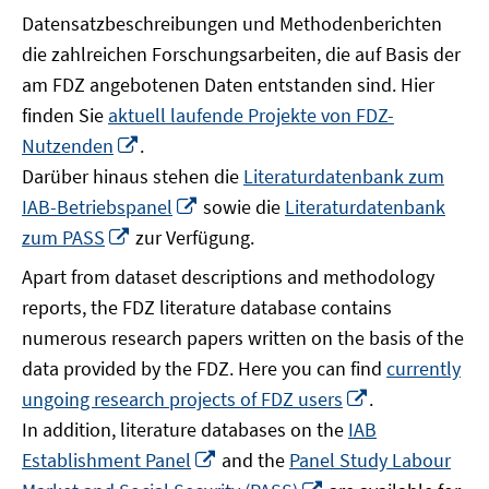
Datensatzbeschreibungen und Methodenberichten
die zahlreichen Forschungsarbeiten, die auf Basis der
am FDZ angebotenen Daten entstanden sind. Hier
finden Sie
aktuell laufende Projekte von FDZ-
In
Nutzenden
.
neuem
Darüber hinaus stehen die
Literaturdatenbank zum
Fenster
In
IAB-Betriebspanel
sowie die
Literaturdatenbank
öffnen
neuem
In
zum PASS
zur Verfügung.
Fenster
neuem
Apart from dataset descriptions and methodology
öffnen
Fenster
reports, the FDZ literature database contains
öffnen
numerous research papers written on the basis of the
data provided by the FDZ. Here you can find
currently
In
ungoing research projects of FDZ users
.
neuem
In addition, literature databases on the
IAB
Fenster
In
Establishment Panel
and the
Panel Study Labour
öffnen
neuem
In