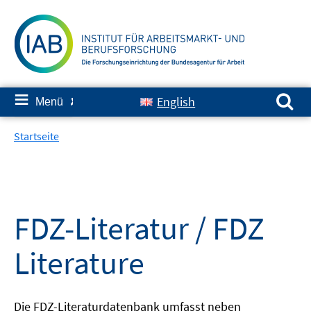
Springe
zum
Inhalt
Suchen nach:
≡
English
Menü
✘
Startseite
FDZ-Literatur / FDZ
Literature
Die FDZ-Literaturdatenbank umfasst neben