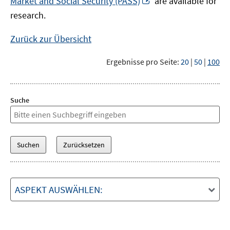
Market and Social Security (PASS)
are available for
Fenster
neuem
research.
öffnen
Fenster
öffnen
Zurück zur Übersicht
Ergebnisse pro Seite:
20
|
50
|
100
Suche
ASPEKT AUSWÄHLEN: