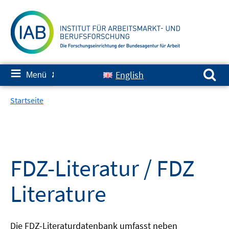
Springe
zum
Inhalt
Suchen nach:
≡
English
Menü
✘
Startseite
FDZ-Literatur / FDZ
Literature
Die FDZ-Literaturdatenbank umfasst neben