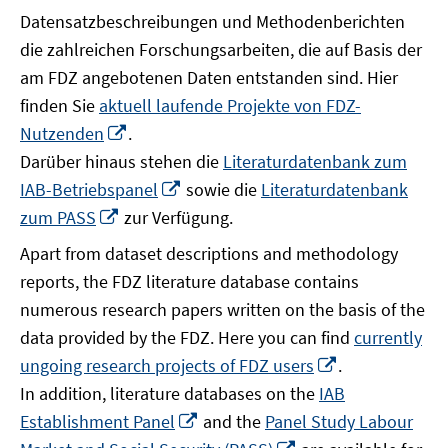
Datensatzbeschreibungen und Methodenberichten
die zahlreichen Forschungsarbeiten, die auf Basis der
am FDZ angebotenen Daten entstanden sind. Hier
finden Sie
aktuell laufende Projekte von FDZ-
In
Nutzenden
.
neuem
Darüber hinaus stehen die
Literaturdatenbank zum
Fenster
In
IAB-Betriebspanel
sowie die
Literaturdatenbank
öffnen
neuem
In
zum PASS
zur Verfügung.
Fenster
neuem
Apart from dataset descriptions and methodology
öffnen
Fenster
reports, the FDZ literature database contains
öffnen
numerous research papers written on the basis of the
data provided by the FDZ. Here you can find
currently
In
ungoing research projects of FDZ users
.
neuem
In addition, literature databases on the
IAB
Fenster
In
Establishment Panel
and the
Panel Study Labour
öffnen
neuem
In