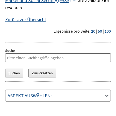
Market and Social Security (PASS)
are available for
Fenster
neuem
research.
öffnen
Fenster
öffnen
Zurück zur Übersicht
Ergebnisse pro Seite:
20
|
50
|
100
Suche
ASPEKT AUSWÄHLEN: