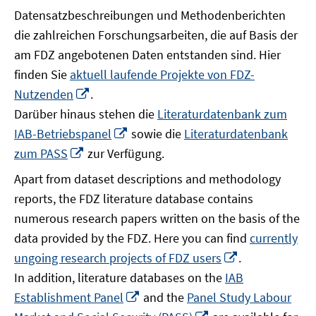
Datensatzbeschreibungen und Methodenberichten
die zahlreichen Forschungsarbeiten, die auf Basis der
am FDZ angebotenen Daten entstanden sind. Hier
finden Sie
aktuell laufende Projekte von FDZ-
In
Nutzenden
.
neuem
Darüber hinaus stehen die
Literaturdatenbank zum
Fenster
In
IAB-Betriebspanel
sowie die
Literaturdatenbank
öffnen
neuem
In
zum PASS
zur Verfügung.
Fenster
neuem
Apart from dataset descriptions and methodology
öffnen
Fenster
reports, the FDZ literature database contains
öffnen
numerous research papers written on the basis of the
data provided by the FDZ. Here you can find
currently
In
ungoing research projects of FDZ users
.
neuem
In addition, literature databases on the
IAB
Fenster
In
Establishment Panel
and the
Panel Study Labour
öffnen
neuem
In