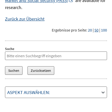
Market and Social Security (PASS)
are available for
Fenster
neuem
research.
öffnen
Fenster
öffnen
Zurück zur Übersicht
Ergebnisse pro Seite:
20
|
50
|
100
Suche
ASPEKT AUSWÄHLEN: