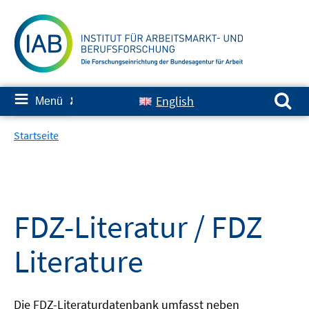
Springe
zum
Inhalt
Suchen nach:
≡
English
Menü
✘
Startseite
FDZ-Literatur / FDZ
Literature
Die FDZ-Literaturdatenbank umfasst neben