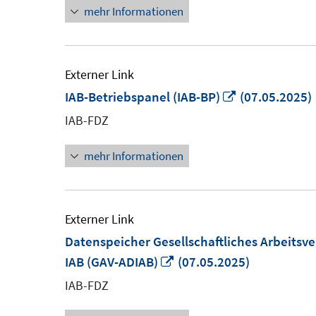
mehr Informationen
Externer Link
In
IAB-Betriebspanel (IAB-BP)
(07.05.2025)
neuem
IAB-FDZ
Fenster
mehr Informationen
öffnen
Externer Link
Datenspeicher Gesellschaftliches Arbeitsv
In
IAB (GAV-ADIAB)
(07.05.2025)
neuem
IAB-FDZ
Fenster