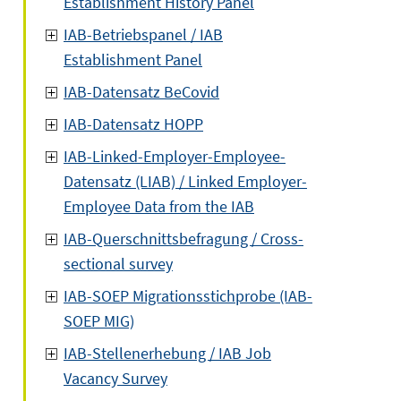
Establishment History Panel
IAB-Betriebspanel / IAB
Establishment Panel
IAB-Datensatz BeCovid
IAB-Datensatz HOPP
IAB-Linked-Employer-Employee-
Datensatz (LIAB) / Linked Employer-
Employee Data from the IAB
IAB-Querschnittsbefragung / Cross-
sectional survey
IAB-SOEP Migrationsstichprobe (IAB-
SOEP MIG)
m
IAB-Stellenerhebung / IAB Job
r
Vacancy Survey