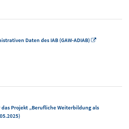
In
istrativen Daten des IAB (GAW-ADIAB)
neuem
Fenster
öffnen
das Projekt „Berufliche Weiterbildung als
05.2025)
em