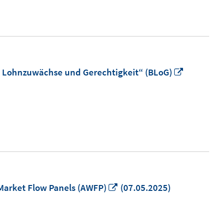
In
 Lohnzuwächse und Gerechtigkeit“ (BLoG)
neuem
Fenster
öffnen
In
Market Flow Panels (AWFP)
(07.05.2025)
neuem
Fenster