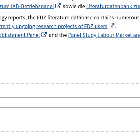
In
 zum IAB-Betriebspanel
sowie die
Literaturdatenbank z
neuem
gy reports, the FDZ literature database contains numerous 
Fenster
In
rrently ungoing research projects of FDZ users
.
öffnen
In
neuem
ablishment Panel
and the
Panel Study Labour Market and
neuem
Fenster
Fenster
öffnen
öffnen