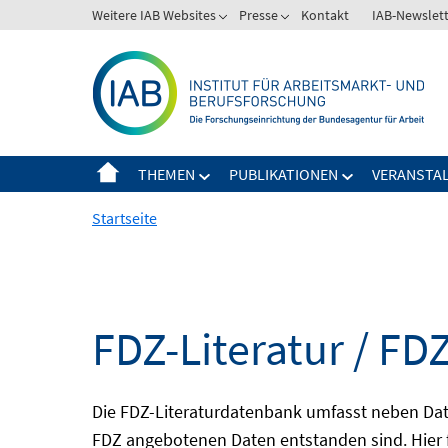
Springe
Weitere IAB Websites
Presse
Kontakt
IAB-Newslet
zum
Inhalt
THEMEN
PUBLIKATIONEN
VERANSTA
Startseite
FDZ-Literatur / FDZ
Die FDZ-Literaturdatenbank umfasst neben Dat
FDZ angebotenen Daten entstanden sind. Hier 