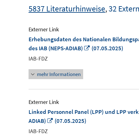
5837 Literaturhinweise
,
32 Exter
Externer Link
Erhebungsdaten des Nationalen Bildungspa
In
des IAB (NEPS-ADIAB)
(07.05.2025)
neuem
IAB-FDZ
Fenster
mehr Informationen
öffnen
Externer Link
Linked Personnel Panel (LPP) und LPP verk
In
ADIAB)
(07.05.2025)
neuem
IAB-FDZ
Fenster