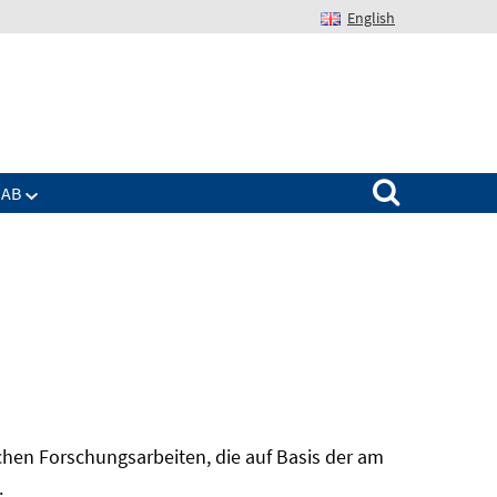
English
Suchen nach:
IAB
hen Forschungsarbeiten, die auf Basis der am
In
.