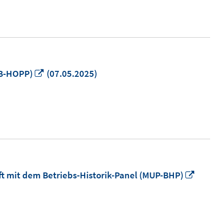
öffnen
In
AB-HOPP)
(07.05.2025)
neuem
Fenster
öffnen
In
mit dem Betriebs-Historik-Panel (MUP-BHP)
neue
Fenste
öffnen