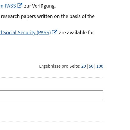
neuem
In
um PASS
zur Verfügung.
Fenster
neuem
research papers written on the basis of the
öffnen
Fenster
öffnen
In
 Social Security (PASS)
are available for
neuem
Fenster
öffnen
Ergebnisse pro Seite:
20
|
50
|
100