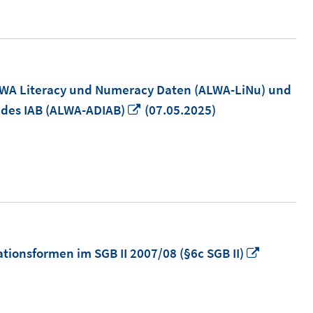
LWA Literacy und Numeracy Daten (ALWA-LiNu) und
In
 des IAB (ALWA-ADIAB)
(07.05.2025)
neuem
Fenster
öffnen
In
ionsformen im SGB II 2007/08 (§6c SGB II)
neuem
Fenster