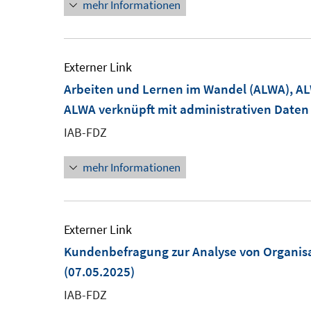
mehr Informationen
öffnen
Externer Link
Arbeiten und Lernen im Wandel (ALWA), A
ALWA verknüpft mit administrativen Daten
IAB-FDZ
mehr Informationen
Externer Link
Kundenbefragung zur Analyse von Organisat
(07.05.2025)
IAB-FDZ