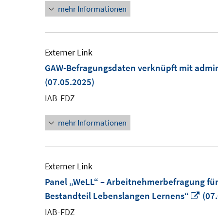
mehr Informationen
Externer Link
GAW-Befragungsdaten verknüpft mit admin
(07.05.2025)
IAB-FDZ
mehr Informationen
Externer Link
Panel „WeLL“ – Arbeitnehmerbefragung für 
In
Bestandteil Lebenslangen Lernens“
(07.
neu
IAB-FDZ