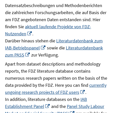
Datensatzbeschreibungen und Methodenberichten
die zahlreichen Forschungsarbeiten, die auf Basis der
am FDZ angebotenen Daten entstanden sind. Hier
finden Sie
aktuell laufende Projekte von FDZ-
In
Nutzenden
.
neuem
Darüber hinaus stehen die
Literaturdatenbank zum
Fenster
In
IAB-Betriebspanel
sowie die
Literaturdatenbank
öffnen
neuem
In
zum PASS
zur Verfügung.
Fenster
neuem
Apart from dataset descriptions and methodology
öffnen
Fenster
reports, the FDZ literature database contains
öffnen
numerous research papers written on the basis of the
data provided by the FDZ. Here you can find
currently
In
ungoing research projects of FDZ users
.
neuem
In addition, literature databases on the
IAB
Fenster
In
Establishment Panel
and the
Panel Study Labour
öffnen
neuem
In