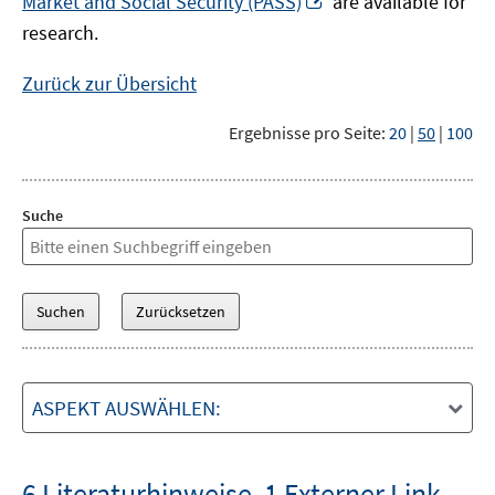
Market and Social Security (PASS)
are available for
Fenster
neuem
research.
öffnen
Fenster
öffnen
Zurück zur Übersicht
Ergebnisse pro Seite:
20
|
50
|
100
Suche
ASPEKT AUSWÄHLEN:
6 Literaturhinweise
,
1 Externer Link