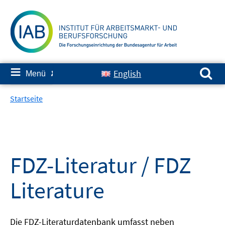
Springe
zum
Inhalt
Suchen nach:
≡
English
Menü
✘
Startseite
FDZ-Literatur / FDZ
Literature
Die FDZ-Literaturdatenbank umfasst neben