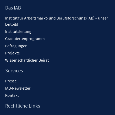
Footer
Das IAB
Inhalt
Institut für Arbeitsmarkt- und Berufsforschung (IAB) – unser
Leitbild
Institutsleitung
Graduiertenprogramm
Befragungen
Projekte
Wissenschaftlicher Beirat
Services
Presse
IAB-Newsletter
Kontakt
Rechtliche Links