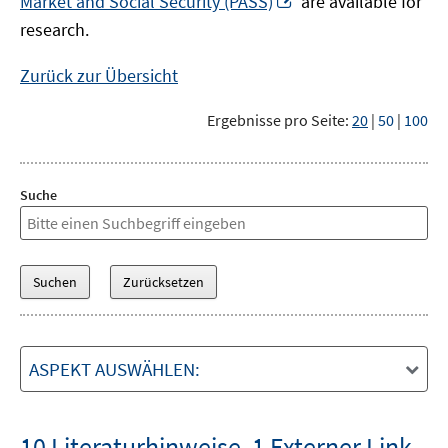
Market and Social Security (PASS)
are available for
Fenster
neuem
research.
öffnen
Fenster
öffnen
Zurück zur Übersicht
Ergebnisse pro Seite:
20
|
50
|
100
Suche
ASPEKT AUSWÄHLEN:
10 Literaturhinweise
,
1 Externer Link