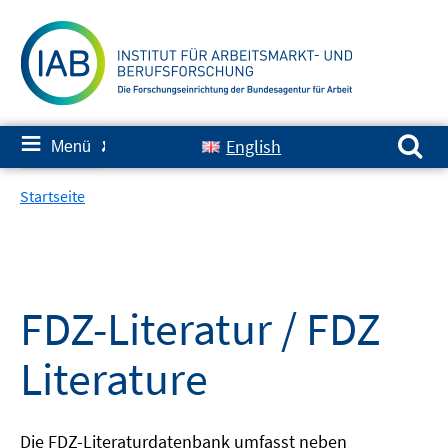
Springe
zum
Inhalt
Suchen nach:
≡
English
Menü
✘
Startseite
FDZ-Literatur / FDZ
Literature
Die FDZ-Literaturdatenbank umfasst neben