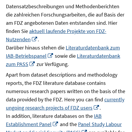
Datensatzbeschreibungen und Methodenberichten
die zahlreichen Forschungsarbeiten, die auf Basis der
am FDZ angebotenen Daten entstanden sind. Hier
finden Sie
aktuell laufende Projekte von FDZ-
In
Nutzenden
.
neuem
Darüber hinaus stehen die
Literaturdatenbank zum
Fenster
In
IAB-Betriebspanel
sowie die
Literaturdatenbank
öffnen
neuem
In
zum PASS
zur Verfügung.
Fenster
neuem
Apart from dataset descriptions and methodology
öffnen
Fenster
reports, the FDZ literature database contains
öffnen
numerous research papers written on the basis of the
data provided by the FDZ. Here you can find
currently
In
ungoing research projects of FDZ users
.
neuem
In addition, literature databases on the
IAB
Fenster
In
Establishment Panel
and the
Panel Study Labour
öffnen
neuem
In