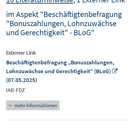
im Aspekt "Beschäftigtenbefragung
"Bonuszahlungen, Lohnzuwächse
und Gerechtigkeit" - BLoG"
Externer Link
Beschäftigtenbefragung „Bonuszahlungen,
In
Lohnzuwächse und Gerechtigkeit“ (BLoG)
neuem
(07.05.2025)
Fenste
IAB-FDZ
öffnen
mehr Informationen