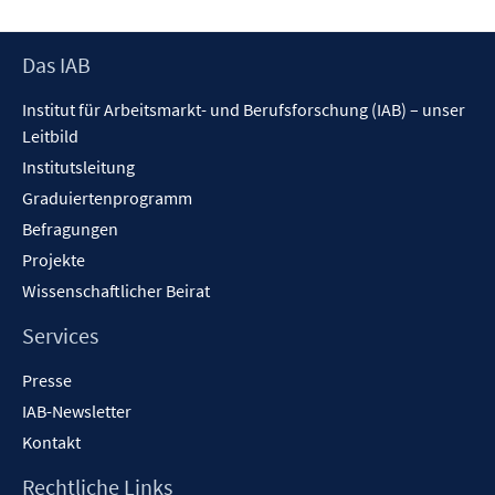
Footer
Das IAB
Inhalt
Institut für Arbeitsmarkt- und Berufsforschung (IAB) – unser
Leitbild
Institutsleitung
Graduiertenprogramm
Befragungen
Projekte
Wissenschaftlicher Beirat
Services
Presse
IAB-Newsletter
Kontakt
Rechtliche Links