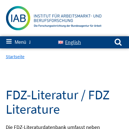
Springe
zum
Inhalt
Suchen nach:
≡
English
Menü
✘
Startseite
FDZ-Literatur / FDZ
Literature
Die FDZ-Literaturdatenbank umfasst neben