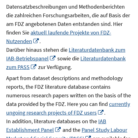
Datensatzbeschreibungen und Methodenberichten
die zahlreichen Forschungsarbeiten, die auf Basis der
am FDZ angebotenen Daten entstanden sind. Hier
finden Sie
aktuell laufende Projekte von FDZ-
In
Nutzenden
.
neuem
Darüber hinaus stehen die
Literaturdatenbank zum
Fenster
In
IAB-Betriebspanel
sowie die
Literaturdatenbank
öffnen
neuem
In
zum PASS
zur Verfügung.
Fenster
neuem
Apart from dataset descriptions and methodology
öffnen
Fenster
reports, the FDZ literature database contains
öffnen
numerous research papers written on the basis of the
data provided by the FDZ. Here you can find
currently
In
ungoing research projects of FDZ users
.
neuem
In addition, literature databases on the
IAB
Fenster
In
Establishment Panel
and the
Panel Study Labour
öffnen
neuem
In