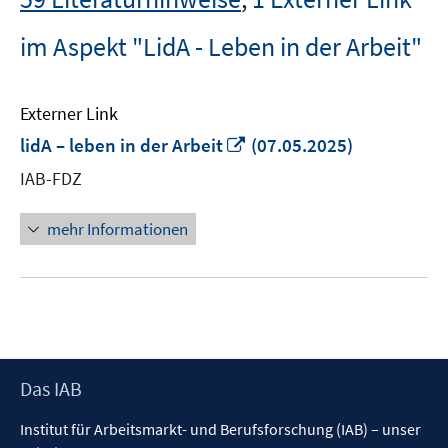
im Aspekt "LidA - Leben in der Arbeit"
Externer Link
In
lidA – leben in der Arbeit
(07.05.2025)
neuem
IAB-FDZ
Fenster
öffnen
mehr Informationen
Footer
Das IAB
Inhalt
Institut für Arbeitsmarkt- und Berufsforschung (IAB) – unser