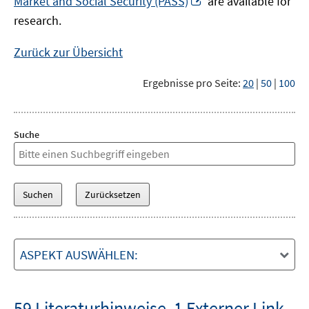
Market and Social Security (PASS)
are available for
Fenster
neuem
research.
öffnen
Fenster
öffnen
Zurück zur Übersicht
Ergebnisse pro Seite:
20
|
50
|
100
Suche
ASPEKT AUSWÄHLEN:
59 Literaturhinweise
,
1 Externer Link