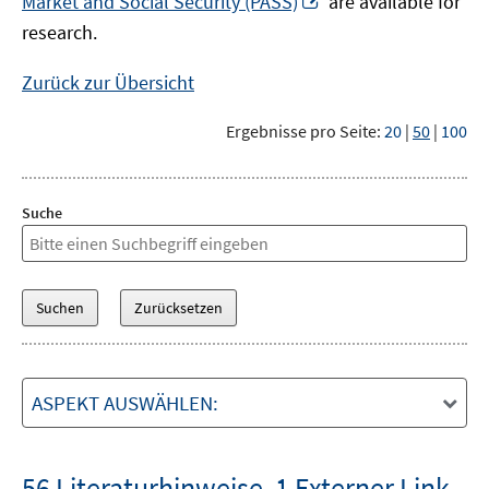
Market and Social Security (PASS)
are available for
Fenster
neuem
research.
öffnen
Fenster
öffnen
Zurück zur Übersicht
Ergebnisse pro Seite:
20
|
50
|
100
Suche
ASPEKT AUSWÄHLEN:
56 Literaturhinweise
,
1 Externer Link