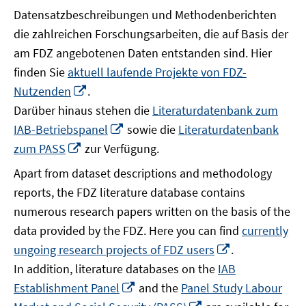
Datensatzbeschreibungen und Methodenberichten
die zahlreichen Forschungsarbeiten, die auf Basis der
am FDZ angebotenen Daten entstanden sind. Hier
finden Sie
aktuell laufende Projekte von FDZ-
In
Nutzenden
.
neuem
Darüber hinaus stehen die
Literaturdatenbank zum
Fenster
In
IAB-Betriebspanel
sowie die
Literaturdatenbank
öffnen
neuem
In
zum PASS
zur Verfügung.
Fenster
neuem
Apart from dataset descriptions and methodology
öffnen
Fenster
reports, the FDZ literature database contains
öffnen
numerous research papers written on the basis of the
data provided by the FDZ. Here you can find
currently
In
ungoing research projects of FDZ users
.
neuem
In addition, literature databases on the
IAB
Fenster
In
Establishment Panel
and the
Panel Study Labour
öffnen
neuem
In