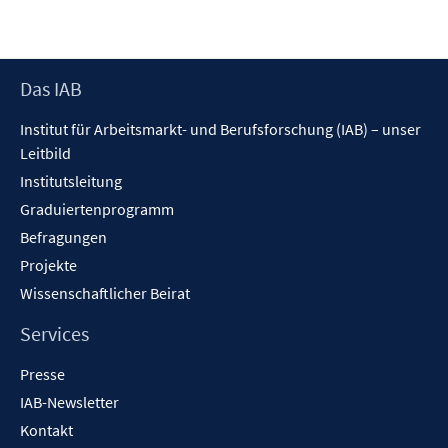
Footer
Das IAB
Inhalt
Institut für Arbeitsmarkt- und Berufsforschung (IAB) – unser
Leitbild
Institutsleitung
Graduiertenprogramm
Befragungen
Projekte
Wissenschaftlicher Beirat
Services
Presse
IAB-Newsletter
Kontakt