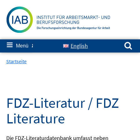
Springe
zum
Inhalt
Suchen nach:
≡
English
Menü
✘
Startseite
FDZ-Literatur / FDZ
Literature
Die FDZ-Literaturdatenbank umfasst neben