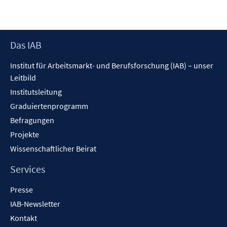
Footer
Das IAB
Inhalt
Institut für Arbeitsmarkt- und Berufsforschung (IAB) – unser
Leitbild
Institutsleitung
Graduiertenprogramm
Befragungen
Projekte
Wissenschaftlicher Beirat
Services
Presse
IAB-Newsletter
Kontakt