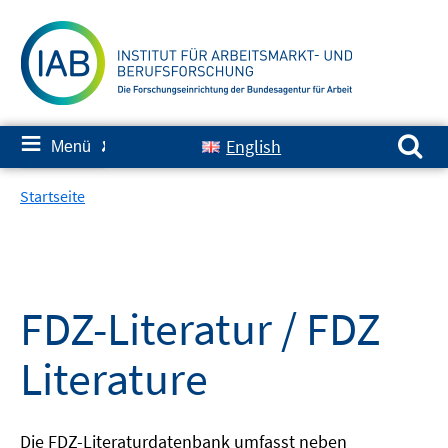
Springe
zum
Inhalt
Suchen nach:
≡
English
Menü
✘
Startseite
FDZ-Literatur / FDZ
Literature
Die FDZ-Literaturdatenbank umfasst neben