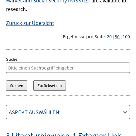
Market and Social Security (PASS)
are available for
Fenster
neuem
research.
öffnen
Fenster
öffnen
Zurück zur Übersicht
Ergebnisse pro Seite:
20
|
50
|
100
Suche
ASPEKT AUSWÄHLEN:
3 Literaturhinweise
,
1 Externer Link