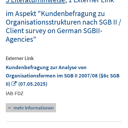
im Aspekt "Kundenbefragung zu
Organisationsstrukturen nach SGB II /
Client survey on German SGBII-
Agencies"
Externer Link
Kundenbefragung zur Analyse von
Organisationsformen im SGB II 2007/08 (§6c SGB
In
II)
(07.05.2025)
neuem
IAB-FDZ
Fenster
öffnen
mehr Informationen