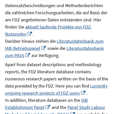
Datensatzbeschreibungen und Methodenberichten
die zahlreichen Forschungsarbeiten, die auf Basis der
am FDZ angebotenen Daten entstanden sind. Hier
finden Sie
aktuell laufende Projekte von FDZ-
In
Nutzenden
.
neuem
Darüber hinaus stehen die
Literaturdatenbank zum
Fenster
In
IAB-Betriebspanel
sowie die
Literaturdatenbank
öffnen
neuem
In
zum PASS
zur Verfügung.
Fenster
neuem
Apart from dataset descriptions and methodology
öffnen
Fenster
reports, the FDZ literature database contains
öffnen
numerous research papers written on the basis of the
data provided by the FDZ. Here you can find
currently
In
ungoing research projects of FDZ users
.
neuem
In addition, literature databases on the
IAB
Fenster
In
Establishment Panel
and the
Panel Study Labour
öffnen
neuem
In