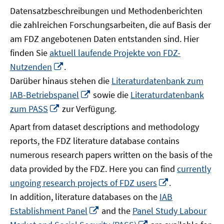
Datensatzbeschreibungen und Methodenberichten
die zahlreichen Forschungsarbeiten, die auf Basis der
am FDZ angebotenen Daten entstanden sind. Hier
finden Sie
aktuell laufende Projekte von FDZ-
In
Nutzenden
.
neuem
Darüber hinaus stehen die
Literaturdatenbank zum
Fenster
In
IAB-Betriebspanel
sowie die
Literaturdatenbank
öffnen
neuem
In
zum PASS
zur Verfügung.
Fenster
neuem
Apart from dataset descriptions and methodology
öffnen
Fenster
reports, the FDZ literature database contains
öffnen
numerous research papers written on the basis of the
data provided by the FDZ. Here you can find
currently
In
ungoing research projects of FDZ users
.
neuem
In addition, literature databases on the
IAB
Fenster
In
Establishment Panel
and the
Panel Study Labour
öffnen
neuem
In