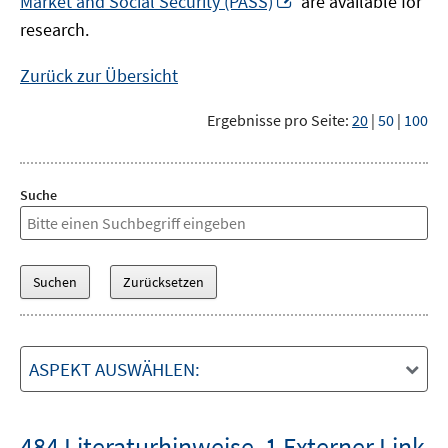
Market and Social Security (PASS)
are available for
Fenster
neuem
research.
öffnen
Fenster
öffnen
Zurück zur Übersicht
Ergebnisse pro Seite:
20
|
50
|
100
Suche
ASPEKT AUSWÄHLEN:
484 Literaturhinweise
,
1 Externer Link