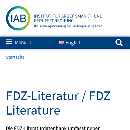
Springe
zum
Inhalt
Suchen nach:
≡
English
Menü
✘
Startseite
FDZ-Literatur / FDZ
Literature
Die FDZ-Literaturdatenbank umfasst neben