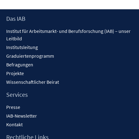
Footer
Das IAB
Inhalt
Institut für Arbeitsmarkt- und Berufsforschung (IAB) – unser
Leitbild
Institutsleitung
Graduiertenprogramm
Befragungen
Projekte
Wissenschaftlicher Beirat
Services
Presse
IAB-Newsletter
Kontakt
Rechtliche Links