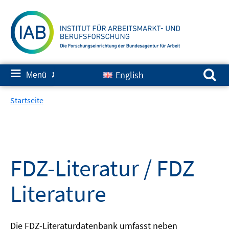
Springe
zum
Inhalt
Suchen nach:
≡
English
Menü
✘
Startseite
FDZ-Literatur / FDZ
Literature
Die FDZ-Literaturdatenbank umfasst neben