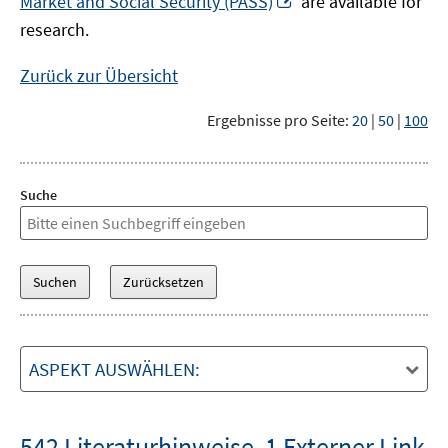
Market and Social Security (PASS)
are available for
Fenster
neuem
research.
öffnen
Fenster
öffnen
Zurück zur Übersicht
Ergebnisse pro Seite:
20
|
50
|
100
Suche
ASPEKT AUSWÄHLEN:
542 Literaturhinweise
,
1 Externer Link