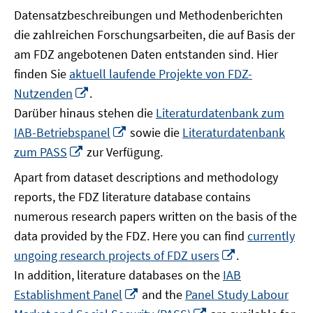
Datensatzbeschreibungen und Methodenberichten
die zahlreichen Forschungsarbeiten, die auf Basis der
am FDZ angebotenen Daten entstanden sind. Hier
finden Sie
aktuell laufende Projekte von FDZ-
In
Nutzenden
.
neuem
Darüber hinaus stehen die
Literaturdatenbank zum
Fenster
In
IAB-Betriebspanel
sowie die
Literaturdatenbank
öffnen
neuem
In
zum PASS
zur Verfügung.
Fenster
neuem
Apart from dataset descriptions and methodology
öffnen
Fenster
reports, the FDZ literature database contains
öffnen
numerous research papers written on the basis of the
data provided by the FDZ. Here you can find
currently
In
ungoing research projects of FDZ users
.
neuem
In addition, literature databases on the
IAB
Fenster
In
Establishment Panel
and the
Panel Study Labour
öffnen
neuem
In