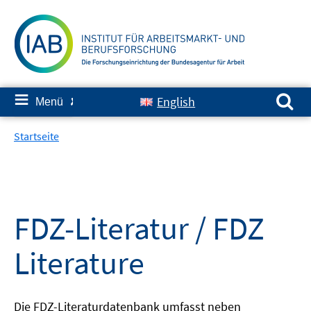
Springe
zum
Inhalt
Suchen nach:
≡
English
Menü
✘
Startseite
FDZ-Literatur / FDZ
Literature
Die FDZ-Literaturdatenbank umfasst neben