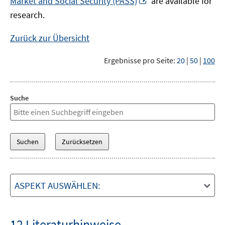
Market and Social Security (PASS)
are available for
Fenster
neuem
research.
öffnen
Fenster
öffnen
Zurück zur Übersicht
Ergebnisse pro Seite:
20
|
50
|
100
Suche
ASPEKT AUSWÄHLEN:
12 Literaturhinweise