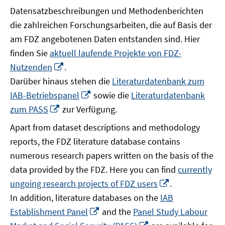
Datensatzbeschreibungen und Methodenberichten
die zahlreichen Forschungsarbeiten, die auf Basis der
am FDZ angebotenen Daten entstanden sind. Hier
finden Sie
aktuell laufende Projekte von FDZ-
In
Nutzenden
.
neuem
Darüber hinaus stehen die
Literaturdatenbank zum
Fenster
In
IAB-Betriebspanel
sowie die
Literaturdatenbank
öffnen
neuem
In
zum PASS
zur Verfügung.
Fenster
neuem
Apart from dataset descriptions and methodology
öffnen
Fenster
reports, the FDZ literature database contains
öffnen
numerous research papers written on the basis of the
data provided by the FDZ. Here you can find
currently
In
ungoing research projects of FDZ users
.
neuem
In addition, literature databases on the
IAB
Fenster
In
Establishment Panel
and the
Panel Study Labour
öffnen
neuem
In