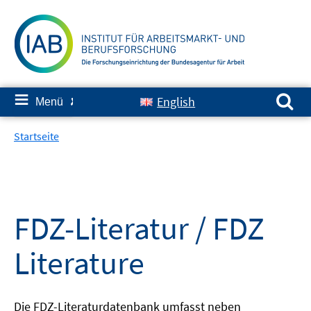
Springe
zum
Inhalt
Suchen nach:
≡
English
Menü
✘
Startseite
FDZ-Literatur / FDZ
Literature
Die FDZ-Literaturdatenbank umfasst neben