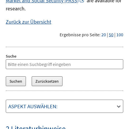
Market and Social Security (PASS)
are available for
Fenster
neuem
research.
öffnen
Fenster
öffnen
Zurück zur Übersicht
Ergebnisse pro Seite:
20
|
50
|
100
Suche
ASPEKT AUSWÄHLEN:
2 Literaturhinweise