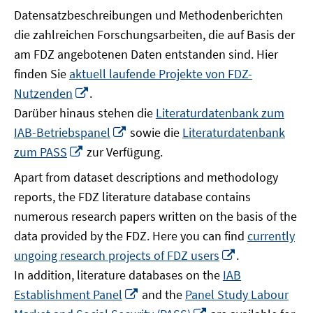
Datensatzbeschreibungen und Methodenberichten
die zahlreichen Forschungsarbeiten, die auf Basis der
am FDZ angebotenen Daten entstanden sind. Hier
finden Sie
aktuell laufende Projekte von FDZ-
In
Nutzenden
.
neuem
Darüber hinaus stehen die
Literaturdatenbank zum
Fenster
In
IAB-Betriebspanel
sowie die
Literaturdatenbank
öffnen
neuem
In
zum PASS
zur Verfügung.
Fenster
neuem
Apart from dataset descriptions and methodology
öffnen
Fenster
reports, the FDZ literature database contains
öffnen
numerous research papers written on the basis of the
data provided by the FDZ. Here you can find
currently
In
ungoing research projects of FDZ users
.
neuem
In addition, literature databases on the
IAB
Fenster
In
Establishment Panel
and the
Panel Study Labour
öffnen
neuem
In