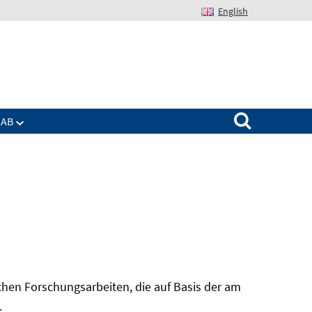
English
Suchen nach:
IAB
hen Forschungsarbeiten, die auf Basis der am
In
.