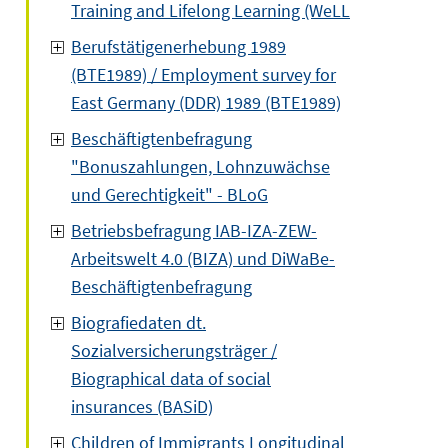
Training and Lifelong Learning (WeLL
Berufstätigenerhebung 1989
(BTE1989) / Employment survey for
East Germany (DDR) 1989 (BTE1989)
Beschäftigtenbefragung
"Bonuszahlungen, Lohnzuwächse
und Gerechtigkeit" - BLoG
Betriebsbefragung IAB-IZA-ZEW-
Arbeitswelt 4.0 (BIZA) und DiWaBe-
Beschäftigtenbefragung
Biografiedaten dt.
Sozialversicherungsträger /
Biographical data of social
insurances (BASiD)
Children of Immigrants Longitudinal