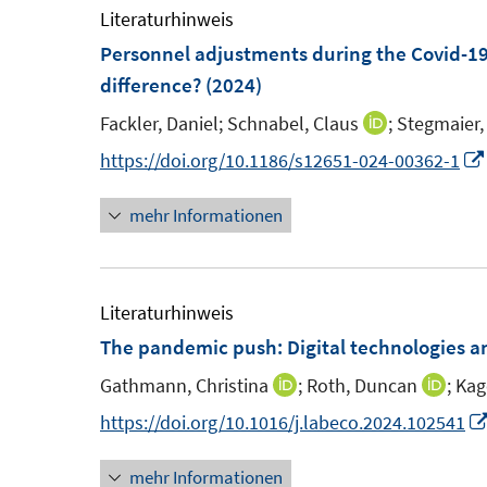
e
e
m
Literaturhinweis
n
n
f
n
m
F
Personnel adjustments during the Covid-1
e
e
n
s
F
e
difference?
(2024)
n
n
e
t
e
n
n
Fackler, Daniel;
Schnabel, Claus
;
Stegmaier,
I
e
n
s
n
https://doi.org/10.1186/s12651-024-00362-1
r
s
t
n
ö
t
e
mehr Informationen
e
f
e
r
u
f
r
ö
e
n
ö
f
m
Literaturhinweis
e
f
f
F
The pandemic push: Digital technologies 
n
f
n
e
n
e
Gathmann, Christina
;
Roth, Duncan
;
Kage
I
I
n
e
n
n
n
https://doi.org/10.1016/j.labeco.2024.102541
s
n
n
n
t
mehr Informationen
e
e