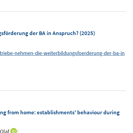
e
t
u
r
e
e
ö
r
m
f
ö
F
sförderung der BA in Anspruch?
(2025)
f
f
e
n
f
n
e
n
triebe-nehmen-die-weiterbildungsfoerderung-der-ba-in
s
n
e
t
n
e
r
ö
f
f
ing from home: establishments' behaviour during
n
e
n
 Olaf
;
I