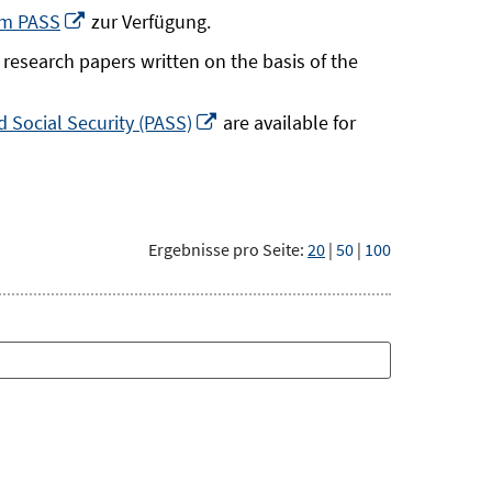
neuem
In
um PASS
zur Verfügung.
Fenster
neuem
research papers written on the basis of the
öffnen
Fenster
öffnen
In
 Social Security (PASS)
are available for
neuem
Fenster
öffnen
Ergebnisse pro Seite:
20
|
50
|
100