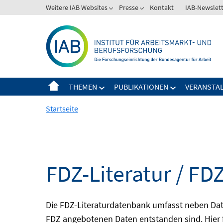
Springe
Weitere IAB Websites
Presse
Kontakt
IAB-Newslet
zum
Inhalt
THEMEN
PUBLIKATIONEN
VERANSTA
Startseite
FDZ-Literatur / FDZ
Die FDZ-Literaturdatenbank umfasst neben Dat
FDZ angebotenen Daten entstanden sind. Hier 