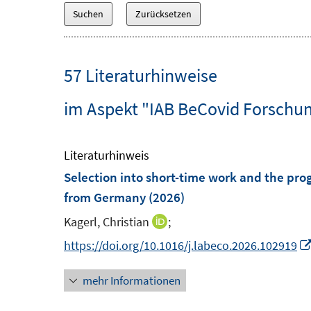
57 Literaturhinweise
im Aspekt "IAB BeCovid Forschun
Literaturhinweis
Selection into short-time work and the pr
from Germany
(2026)
Kagerl, Christian
;
I
n
https://doi.org/10.1016/j.labeco.2026.102919
n
mehr Informationen
e
u