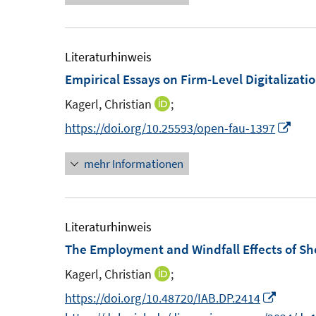
e
u
u
r
e
e
ö
m
m
Literaturhinweis
f
F
F
Empirical Essays on Firm-Level Digitalizat
f
e
e
n
Kagerl, Christian
;
I
n
n
e
n
I
https://doi.org/10.25593/open-fau-1397
s
s
n
n
n
t
t
mehr Informationen
e
n
e
e
u
e
r
r
e
u
ö
ö
m
e
Literaturhinweis
f
f
F
m
The Employment and Windfall Effects of S
f
f
e
F
n
n
Kagerl, Christian
;
I
n
e
e
e
n
I
https://doi.org/10.48720/IAB.DP.2414
s
n
n
n
n