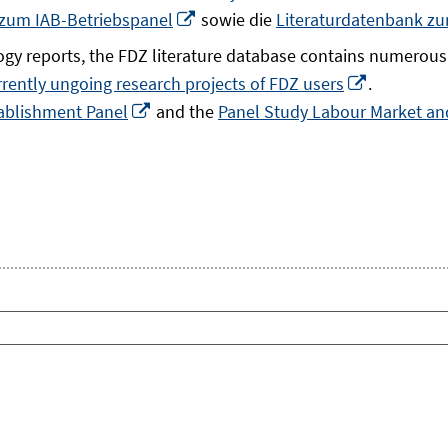
In
 zum IAB-Betriebspanel
sowie die
Literaturdatenbank z
neuem
gy reports, the FDZ literature database contains numerous 
Fenster
In
rrently ungoing research projects of FDZ users
.
öffnen
In
neuem
ablishment Panel
and the
Panel Study Labour Market and
neuem
Fenster
Fenster
öffnen
öffnen