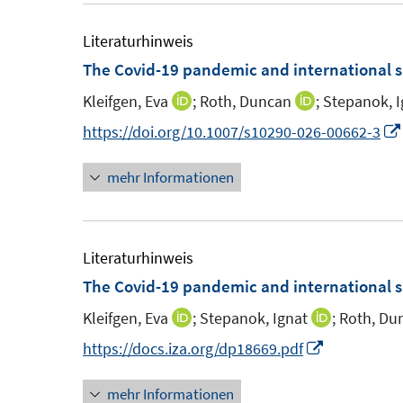
e
m
Literaturhinweis
F
The Covid-19 pandemic and international s
e
Kleifgen, Eva
;
Roth, Duncan
;
Stepanok, I
I
I
n
n
n
https://doi.org/10.1007/s10290-026-00662-3
s
n
n
t
mehr Informationen
e
e
e
u
u
r
e
e
ö
m
m
Literaturhinweis
f
F
F
The Covid-19 pandemic and international s
f
e
e
n
Kleifgen, Eva
;
Stepanok, Ignat
;
Roth, Du
I
I
n
n
e
n
n
I
https://docs.iza.org/dp18669.pdf
s
s
n
n
n
n
t
t
mehr Informationen
e
e
n