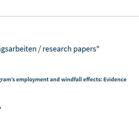
gsarbeiten / research papers"
ogram’s employment and windfall effects: Evidence
I
n
n
e