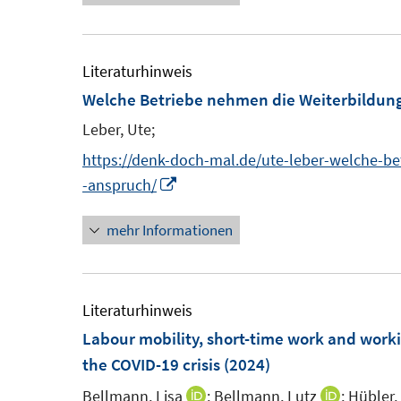
e
e
u
u
e
r
r
e
e
u
ö
ö
m
m
e
Literaturhinweis
f
f
F
F
m
Welche Betriebe nehmen die Weiterbildung
f
f
e
e
F
n
n
Leber, Ute;
n
n
e
e
e
https://denk-doch-mal.de/ute-leber-welche-be
s
s
n
n
n
I
-anspruch/
t
t
s
n
e
e
t
mehr Informationen
n
r
r
e
e
ö
ö
r
u
f
f
ö
e
Literaturhinweis
f
f
f
m
Labour mobility, short-time work and work
n
n
f
F
the COVID-19 crisis
(2024)
e
e
n
e
n
n
Bellmann, Lisa
;
Bellmann, Lutz
e
;
Hübler,
I
I