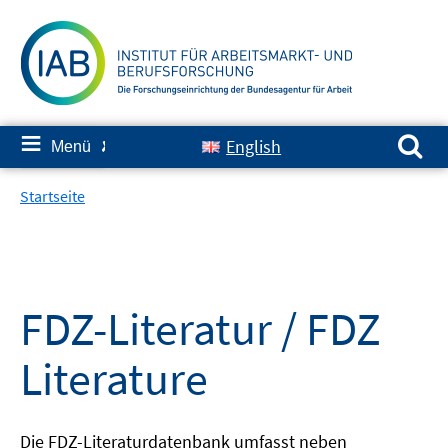
Springe
zum
Inhalt
Suchen nach:
≡
English
Menü
✘
Startseite
FDZ-Literatur / FDZ
Literature
Die FDZ-Literaturdatenbank umfasst neben