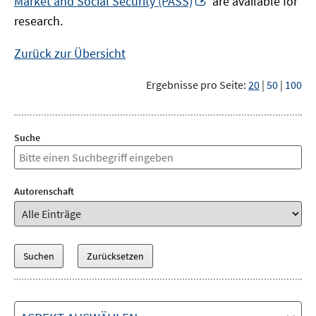
Market and Social Security (PASS)
are available for
Fenster
neuem
research.
öffnen
Fenster
öffnen
Zurück zur Übersicht
Ergebnisse pro Seite:
20
|
50
|
100
Suche
Autorenschaft