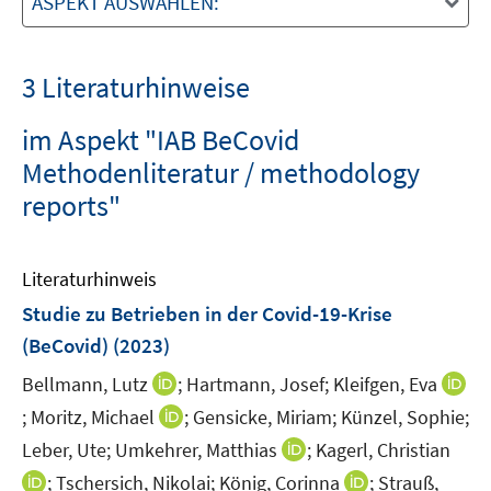
ASPEKT AUSWÄHLEN:
3 Literaturhinweise
im Aspekt "IAB BeCovid
Methodenliteratur / methodology
reports"
Literaturhinweis
Studie zu Betrieben in der Covid-19-Krise
(BeCovid)
(2023)
I
Bellmann, Lutz
;
Hartmann, Josef;
Kleifgen, Eva
n
I
I
;
Moritz, Michael
;
Gensicke, Miriam;
Künzel, Sophie;
n
n
n
I
Leber, Ute;
Umkehrer, Matthias
;
Kagerl, Christian
e
n
n
n
I
I
;
Tschersich, Nikolai;
König, Corinna
;
Strauß,
u