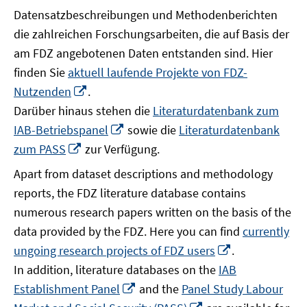
Datensatzbeschreibungen und Methodenberichten
die zahlreichen Forschungsarbeiten, die auf Basis der
am FDZ angebotenen Daten entstanden sind. Hier
finden Sie
aktuell laufende Projekte von FDZ-
In
Nutzenden
.
neuem
Darüber hinaus stehen die
Literaturdatenbank zum
Fenster
In
IAB-Betriebspanel
sowie die
Literaturdatenbank
öffnen
neuem
In
zum PASS
zur Verfügung.
Fenster
neuem
Apart from dataset descriptions and methodology
öffnen
Fenster
reports, the FDZ literature database contains
öffnen
numerous research papers written on the basis of the
data provided by the FDZ. Here you can find
currently
In
ungoing research projects of FDZ users
.
neuem
In addition, literature databases on the
IAB
Fenster
In
Establishment Panel
and the
Panel Study Labour
öffnen
neuem
In