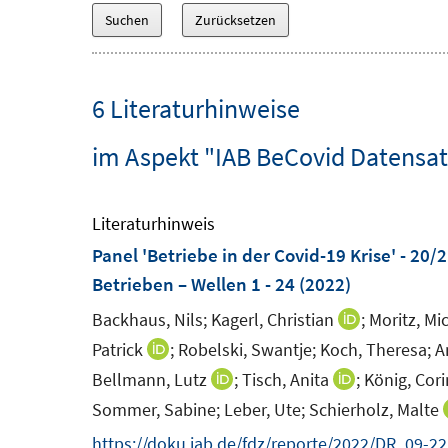
6 Literaturhinweise
im Aspekt "IAB BeCovid Datensat
Literaturhinweis
Panel 'Betriebe in der Covid-19 Krise' - 20/
Betrieben – Wellen 1 - 24
(2022)
Backhaus, Nils;
Kagerl, Christian
;
Moritz, Mi
I
n
Patrick
;
Robelski, Swantje;
Koch, Theresa;
A
I
n
n
Bellmann, Lutz
;
Tisch, Anita
;
König, Cor
I
I
e
n
n
n
Sommer, Sabine;
Leber, Ute;
Schierholz, Malte
u
e
n
n
https://doku.iab.de/fdz/reporte/2022/DR_09-22