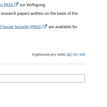
neuem
In
um PASS
zur Verfügung.
Fenster
neuem
research papers written on the basis of the
öffnen
Fenster
öffnen
In
 Social Security (PASS)
are available for
neuem
Fenster
öffnen
Ergebnisse pro Seite:
20
|
50
|
100