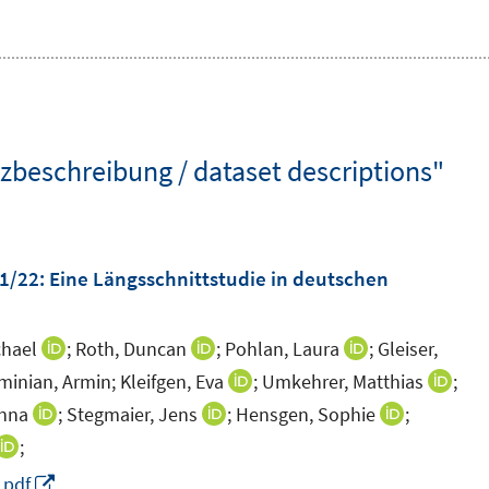
zbeschreibung / dataset descriptions"
21/22
:
Eine Längsschnittstudie in deutschen
chael
;
Roth, Duncan
;
Pohlan, Laura
;
Gleiser,
I
I
I
n
n
n
minian, Armin;
Kleifgen, Eva
;
Umkehrer, Matthias
;
I
I
n
n
n
n
n
inna
;
Stegmaier, Jens
;
Hensgen, Sophie
;
I
I
I
e
e
e
n
n
n
n
n
;
I
u
u
u
e
e
n
n
n
n
I
.pdf