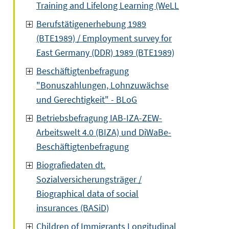
Training and Lifelong Learning (WeLL
Berufstätigenerhebung 1989
(BTE1989) / Employment survey for
East Germany (DDR) 1989 (BTE1989)
Beschäftigtenbefragung
"Bonuszahlungen, Lohnzuwächse
und Gerechtigkeit" - BLoG
Betriebsbefragung IAB-IZA-ZEW-
Arbeitswelt 4.0 (BIZA) und DiWaBe-
Beschäftigtenbefragung
Biografiedaten dt.
Sozialversicherungsträger /
Biographical data of social
insurances (BASiD)
Children of Immigrants Longitudinal