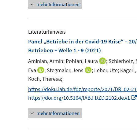
F
m
e
mehr Informationen
u
u
n
n
e
F
m
e
e
n
e
F
m
m
s
n
e
F
F
Literaturhinweis
t
s
n
e
e
Panel „Betriebe in der Covid-19 Krise“ – 20
e
t
s
n
n
Betrieben – Welle 1 - 9
(2021)
r
e
t
s
s
Aminian, Armin;
Pohlan, Laura
;
Schierholz, 
I
ö
r
e
t
t
n
Eva
;
Stegmaier, Jens
;
Leber, Ute;
Kagerl,
I
I
f
ö
r
e
e
n
Koch, Theresa;
n
n
f
f
ö
r
r
e
n
n
n
f
https://doku.iab.de/fdz/reporte/2021/DR_02-21
f
ö
ö
u
e
e
e
n
https://doi.org/10.5164/IAB.FDZD.2102.de.v1
f
f
f
e
u
u
n
e
n
f
f
m
mehr Informationen
e
e
n
e
n
n
F
m
m
n
e
e
e
F
F
n
n