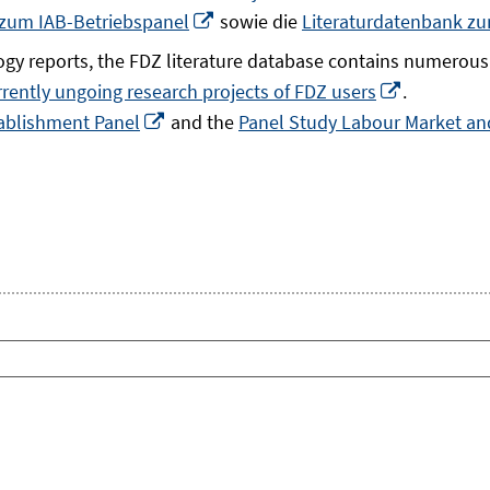
In
 zum IAB-Betriebspanel
sowie die
Literaturdatenbank z
neuem
gy reports, the FDZ literature database contains numerous 
Fenster
In
rrently ungoing research projects of FDZ users
.
öffnen
In
neuem
ablishment Panel
and the
Panel Study Labour Market and
neuem
Fenster
Fenster
öffnen
öffnen