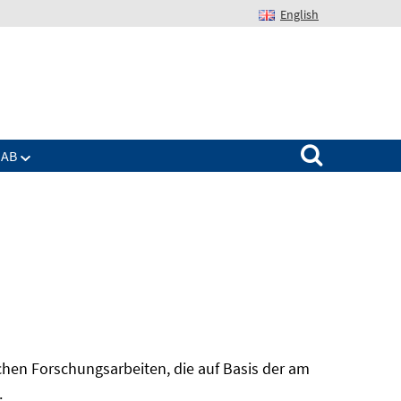
English
Suchen nach:
IAB
hen Forschungsarbeiten, die auf Basis der am
In
.