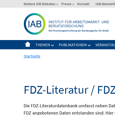
Springe
Weitere IAB Websites
Presse
Kontakt
IAB-Newslet
zum
Inhalt
THEMEN
PUBLIKATIONEN
VERANSTA
Startseite
FDZ-Literatur / FDZ
Die FDZ-Literaturdatenbank umfasst neben Dat
FDZ angebotenen Daten entstanden sind. Hier 