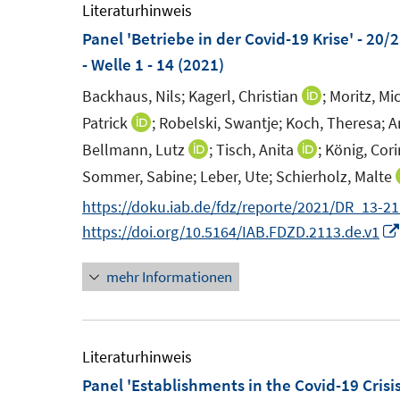
n
e
e
Literaturhinweis
s
n
n
Panel 'Betriebe in der Covid-19 Krise' - 20/
t
s
s
- Welle 1 - 14
(2021)
e
t
t
Backhaus, Nils;
Kagerl, Christian
;
Moritz, Mi
I
r
e
e
n
Patrick
;
Robelski, Swantje;
Koch, Theresa;
A
I
ö
r
r
n
n
Bellmann, Lutz
;
Tisch, Anita
;
König, Cor
I
I
f
ö
ö
e
n
n
n
Sommer, Sabine;
Leber, Ute;
Schierholz, Malte
f
f
f
u
e
n
n
n
f
f
https://doku.iab.de/fdz/reporte/2021/DR_13-21
e
u
e
e
e
n
n
https://doi.org/10.5164/IAB.FDZD.2113.de.v1
m
e
u
u
n
e
e
F
m
e
e
mehr Informationen
n
n
e
F
m
m
n
e
F
F
s
n
e
e
Literaturhinweis
t
s
n
n
Panel 'Establishments in the Covid-19 Crisis
e
t