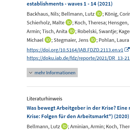
s
s
establishments - waves 1 - 14
(2021)
r
e
t
t
Backhaus, Nils;
Bellmann, Lutz
;
König, Cori
I
ö
r
e
e
n
Schierholz, Malte
;
Koch, Theresa;
Hensgen,
I
f
ö
r
r
n
n
Armin;
Tisch, Anita
;
Robelski, Swantje;
Kager
I
f
f
ö
ö
e
n
n
n
Michael
;
Stegmaier, Jens
;
Pohlan, Laura
f
I
I
f
f
u
e
n
e
n
n
n
f
f
https://doi.org/10.5164/IAB.FDZD.2113.en.v1
e
u
e
n
e
n
n
n
n
https://doku.iab.de/fdz/reporte/2021/DR_13-2
m
e
u
n
e
e
e
e
F
m
e
mehr Informationen
u
u
n
n
e
F
m
e
e
n
e
F
m
m
s
n
e
F
F
Literaturhinweis
t
s
n
e
e
Was bewegt Arbeitgeber in der Krise? Eine 
e
t
s
n
n
Krise: Folgen für den Arbeitsmarkt")
(2020)
r
e
t
s
s
Bellmann, Lutz
;
Aminian, Armin;
Koch, Ther
I
ö
r
e
t
t