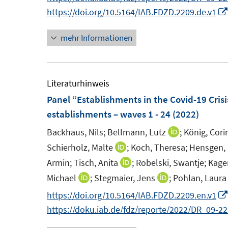
e
u
e
e
https://doi.org/10.5164/IAB.FDZD.2209.de.v1
m
e
u
u
F
m
e
e
mehr Informationen
e
F
m
m
n
e
F
F
s
n
e
e
Literaturhinweis
t
s
n
n
Panel “Establishments in the Covid-19 Crisi
e
t
s
s
establishments – waves 1 - 24
(2022)
r
e
t
t
Backhaus, Nils;
Bellmann, Lutz
;
König, Cori
I
ö
r
e
e
n
Schierholz, Malte
;
Koch, Theresa;
Hensgen,
I
f
ö
r
r
n
n
Armin;
Tisch, Anita
;
Robelski, Swantje;
Kager
I
f
f
ö
ö
e
n
n
n
Michael
;
Stegmaier, Jens
;
Pohlan, Laura
f
I
I
f
f
u
e
n
e
n
n
n
f
f
https://doi.org/10.5164/IAB.FDZD.2209.en.v1
e
u
e
n
e
n
n
n
n
https://doku.iab.de/fdz/reporte/2022/DR_09-2
m
e
u
n
e
e
e
e