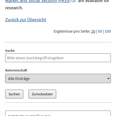
Market and Social Security (PASS)
are available for
Fenster
neuem
research.
öffnen
Fenster
öffnen
Zurück zur Übersicht
Ergebnisse pro Seite:
20
|
50
|
100
Suche
Autorenschaft