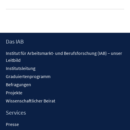
e
u
e
m
F
e
Footer
Das IAB
n
Inhalt
s
Institut für Arbeitsmarkt- und Berufsforschung (IAB) – unser
t
Leitbild
e
Institutsleitung
r
Graduiertenprogramm
ö
f
Befragungen
f
Projekte
n
Wissenschaftlicher Beirat
e
n
Services
Presse