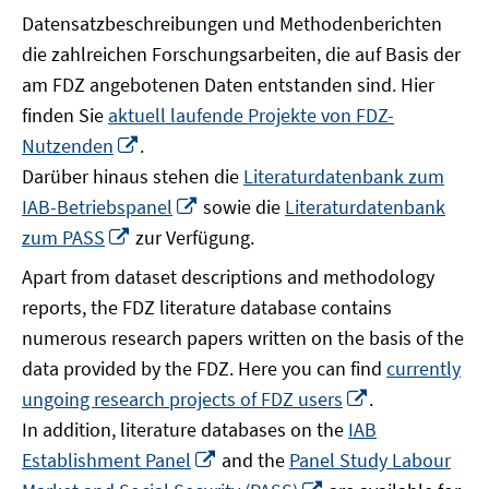
Datensatzbeschreibungen und Methodenberichten
die zahlreichen Forschungsarbeiten, die auf Basis der
am FDZ angebotenen Daten entstanden sind. Hier
finden Sie
aktuell laufende Projekte von FDZ-
In
Nutzenden
.
neuem
Darüber hinaus stehen die
Literaturdatenbank zum
Fenster
In
IAB-Betriebspanel
sowie die
Literaturdatenbank
öffnen
neuem
In
zum PASS
zur Verfügung.
Fenster
neuem
Apart from dataset descriptions and methodology
öffnen
Fenster
reports, the FDZ literature database contains
öffnen
numerous research papers written on the basis of the
data provided by the FDZ. Here you can find
currently
In
ungoing research projects of FDZ users
.
neuem
In addition, literature databases on the
IAB
Fenster
In
Establishment Panel
and the
Panel Study Labour
öffnen
neuem
In