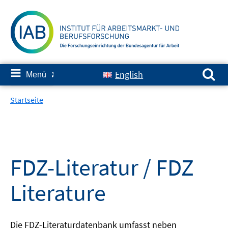
Springe
zum
Inhalt
Suchen nach:
≡
English
Menü
✘
Startseite
FDZ-Literatur / FDZ
Literature
Die FDZ-Literaturdatenbank umfasst neben