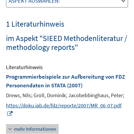
ASPEKT AUSWÄHLEN:
1 Literaturhinweis
im Aspekt "SIEED Methodenliteratur /
methodology reports"
Literaturhinweis
Programmierbeispiele zur Aufbereitung von FDZ
Personendaten in STATA
(2007)
Drews, Nils;
Groll, Dominik;
Jacobebbinghaus, Peter;
https://doku.iab.de/fdz/reporte/2007/MR_06-07.pdf
I
n
n
mehr Informationen