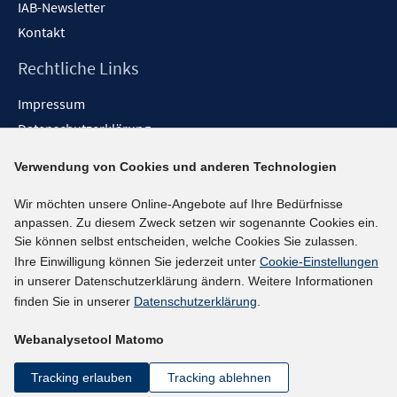
IAB-Newsletter
Kontakt
Rechtliche Links
Impressum
Datenschutzerklärung
Erklärung zur Barrierefreiheit
Verwendung von Cookies und anderen Technologien
Barrieren melden
Wir möchten unsere Online-Angebote auf Ihre Bedürfnisse
Social-Media-Kanäle
anpassen. Zu diesem Zweck setzen wir sogenannte Cookies ein.
Sie können selbst entscheiden, welche Cookies Sie zulassen.
BlueSky
Ihre Einwilligung können Sie jederzeit unter
Cookie-Einstellungen
YouTube
in unserer Datenschutzerklärung ändern. Weitere Informationen
LinkedIn
finden Sie in unserer
Datenschutzerklärung
.
XING
Webanalysetool Matomo
kununu
Netiquette
Tracking erlauben
Tracking ablehnen