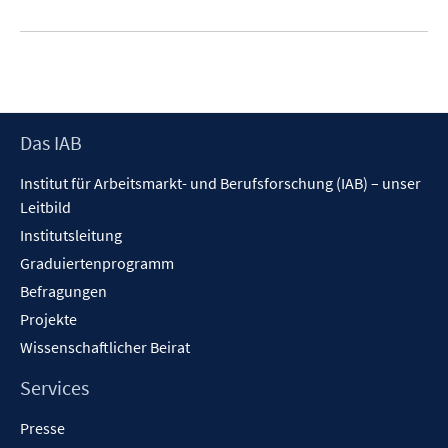
e
u
e
m
F
e
Footer
Das IAB
n
Inhalt
s
Institut für Arbeitsmarkt- und Berufsforschung (IAB) – unser
t
Leitbild
e
Institutsleitung
r
Graduiertenprogramm
ö
f
Befragungen
f
Projekte
n
Wissenschaftlicher Beirat
e
n
Services
Presse