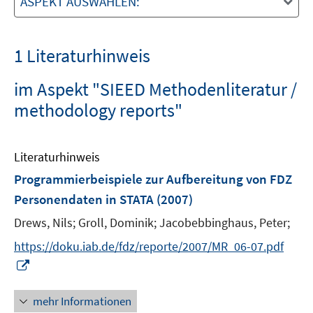
ASPEKT AUSWÄHLEN:
1 Literaturhinweis
im Aspekt "SIEED Methodenliteratur /
methodology reports"
Literaturhinweis
Programmierbeispiele zur Aufbereitung von FDZ
Personendaten in STATA
(2007)
Drews, Nils;
Groll, Dominik;
Jacobebbinghaus, Peter;
https://doku.iab.de/fdz/reporte/2007/MR_06-07.pdf
I
n
n
mehr Informationen