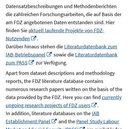
Datensatzbeschreibungen und Methodenberichten
die zahlreichen Forschungsarbeiten, die auf Basis der
am FDZ angebotenen Daten entstanden sind. Hier
finden Sie
aktuell laufende Projekte von FDZ-
In
Nutzenden
.
neuem
Darüber hinaus stehen die
Literaturdatenbank zum
Fenster
In
IAB-Betriebspanel
sowie die
Literaturdatenbank
öffnen
neuem
In
zum PASS
zur Verfügung.
Fenster
neuem
Apart from dataset descriptions and methodology
öffnen
Fenster
reports, the FDZ literature database contains
öffnen
numerous research papers written on the basis of the
data provided by the FDZ. Here you can find
currently
In
ungoing research projects of FDZ users
.
neuem
In addition, literature databases on the
IAB
Fenster
In
Establishment Panel
and the
Panel Study Labour
öffnen
neuem
In