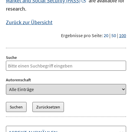
Market and Social Security (PASS)
are available for
Fenster
neuem
research.
öffnen
Fenster
öffnen
Zurück zur Übersicht
Ergebnisse pro Seite:
20
|
50
|
100
Suche
Autorenschaft