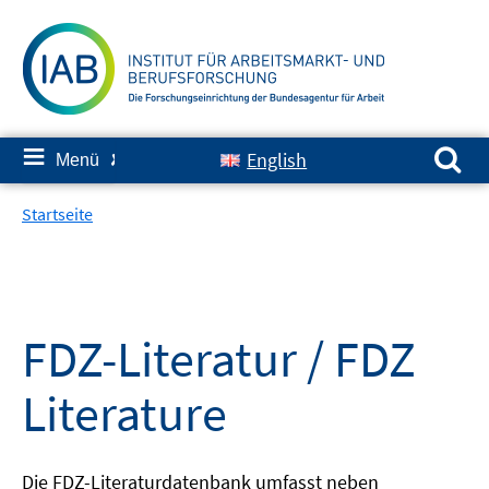
Springe
zum
Inhalt
Suchen nach:
≡
English
Menü
✘
Startseite
FDZ-Literatur / FDZ
Literature
Die FDZ-Literaturdatenbank umfasst neben