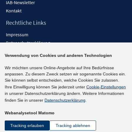
IAB-Newsletter
Kontakt
Rechtliche Links
Impressum
Datenschutzerklärung
Erklärung zur Barrierefreiheit
Verwendung von Cookies und anderen Technologien
Barrieren melden
Wir möchten unsere Online-Angebote auf Ihre Bedürfnisse
Social-Media-Kanäle
anpassen. Zu diesem Zweck setzen wir sogenannte Cookies ein.
Sie können selbst entscheiden, welche Cookies Sie zulassen.
BlueSky
Ihre Einwilligung können Sie jederzeit unter
Cookie-Einstellungen
YouTube
in unserer Datenschutzerklärung ändern. Weitere Informationen
LinkedIn
finden Sie in unserer
Datenschutzerklärung
.
XING
Webanalysetool Matomo
kununu
Netiquette
Tracking erlauben
Tracking ablehnen