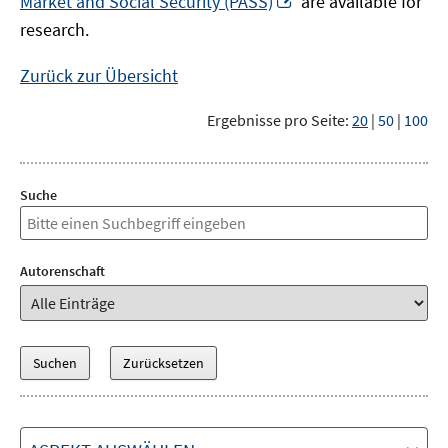
Market and Social Security (PASS)
are available for
Fenster
neuem
research.
öffnen
Fenster
öffnen
Zurück zur Übersicht
Ergebnisse pro Seite:
20
|
50
|
100
Suche
Autorenschaft