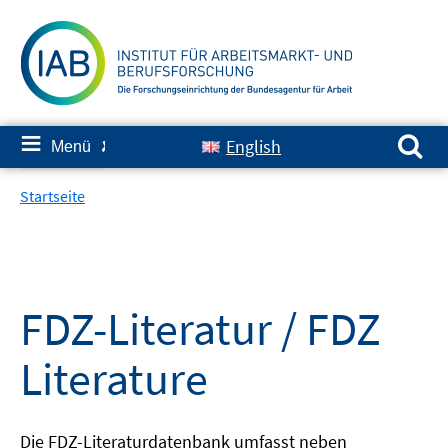
Springe
zum
Inhalt
Suchen nach:
≡
English
Menü
✘
Startseite
FDZ-Literatur / FDZ
Literature
Die FDZ-Literaturdatenbank umfasst neben