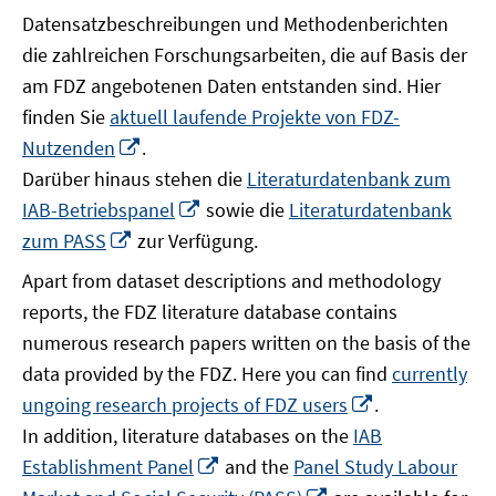
Datensatzbeschreibungen und Methodenberichten
die zahlreichen Forschungsarbeiten, die auf Basis der
am FDZ angebotenen Daten entstanden sind. Hier
finden Sie
aktuell laufende Projekte von FDZ-
In
Nutzenden
.
neuem
Darüber hinaus stehen die
Literaturdatenbank zum
Fenster
In
IAB-Betriebspanel
sowie die
Literaturdatenbank
öffnen
neuem
In
zum PASS
zur Verfügung.
Fenster
neuem
Apart from dataset descriptions and methodology
öffnen
Fenster
reports, the FDZ literature database contains
öffnen
numerous research papers written on the basis of the
data provided by the FDZ. Here you can find
currently
In
ungoing research projects of FDZ users
.
neuem
In addition, literature databases on the
IAB
Fenster
In
Establishment Panel
and the
Panel Study Labour
öffnen
neuem
In