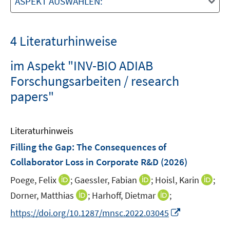
ASPEKT AUSWÄHLEN:
4 Literaturhinweise
im Aspekt "INV-BIO ADIAB
Forschungsarbeiten / research
papers"
Literaturhinweis
Filling the Gap: The Consequences of
Collaborator Loss in Corporate R&D
(2026)
I
I
I
Poege, Felix
;
Gaessler, Fabian
;
Hoisl, Karin
;
n
n
n
I
I
Dorner, Matthias
;
Harhoff, Dietmar
;
n
n
n
n
n
I
https://doi.org/10.1287/mnsc.2022.03045
e
e
e
n
n
n
u
u
u