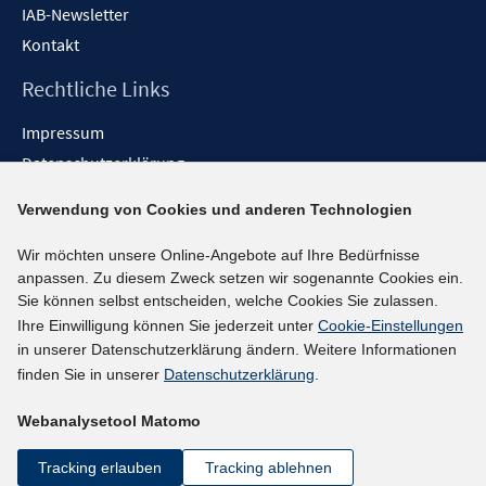
IAB-Newsletter
Kontakt
Rechtliche Links
Impressum
Datenschutzerklärung
Erklärung zur Barrierefreiheit
Verwendung von Cookies und anderen Technologien
Barrieren melden
Wir möchten unsere Online-Angebote auf Ihre Bedürfnisse
Social-Media-Kanäle
anpassen. Zu diesem Zweck setzen wir sogenannte Cookies ein.
Sie können selbst entscheiden, welche Cookies Sie zulassen.
BlueSky
Ihre Einwilligung können Sie jederzeit unter
Cookie-Einstellungen
YouTube
in unserer Datenschutzerklärung ändern. Weitere Informationen
LinkedIn
finden Sie in unserer
Datenschutzerklärung
.
XING
Webanalysetool Matomo
kununu
Netiquette
Tracking erlauben
Tracking ablehnen