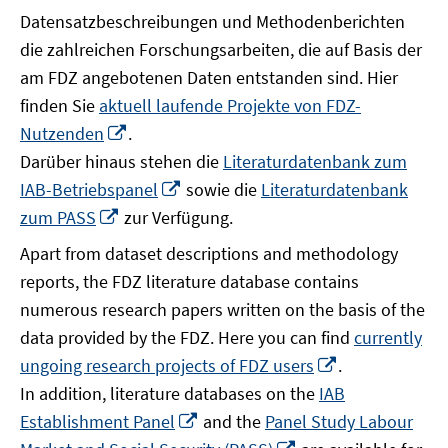
Datensatzbeschreibungen und Methodenberichten
die zahlreichen Forschungsarbeiten, die auf Basis der
am FDZ angebotenen Daten entstanden sind. Hier
finden Sie
aktuell laufende Projekte von FDZ-
In
Nutzenden
.
neuem
Darüber hinaus stehen die
Literaturdatenbank zum
Fenster
In
IAB-Betriebspanel
sowie die
Literaturdatenbank
öffnen
neuem
In
zum PASS
zur Verfügung.
Fenster
neuem
Apart from dataset descriptions and methodology
öffnen
Fenster
reports, the FDZ literature database contains
öffnen
numerous research papers written on the basis of the
data provided by the FDZ. Here you can find
currently
In
ungoing research projects of FDZ users
.
neuem
In addition, literature databases on the
IAB
Fenster
In
Establishment Panel
and the
Panel Study Labour
öffnen
neuem
In