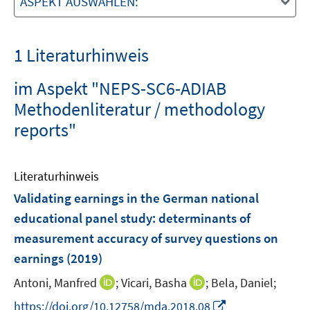
ASPEKT AUSWÄHLEN:
1 Literaturhinweis
im Aspekt "NEPS-SC6-ADIAB
Methodenliteratur / methodology
reports"
Literaturhinweis
Validating earnings in the German national
educational panel study
:
determinants of
measurement accuracy of survey questions on
earnings
(2019)
I
I
Antoni, Manfred
;
Vicari, Basha
;
Bela, Daniel;
n
n
I
https://doi.org/10.12758/mda.2018.08