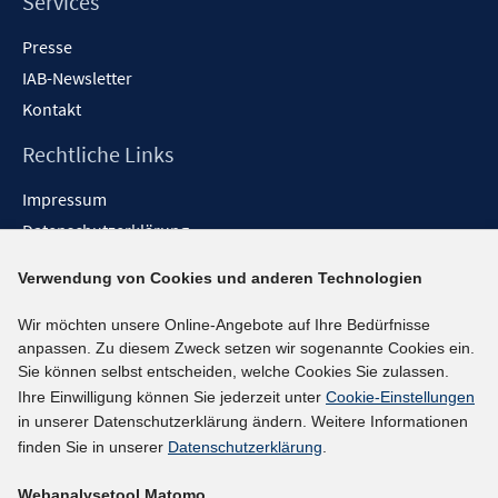
Services
Presse
IAB-Newsletter
Kontakt
Rechtliche Links
Impressum
Datenschutzerklärung
Erklärung zur Barrierefreiheit
Verwendung von Cookies und anderen Technologien
Barrieren melden
Wir möchten unsere Online-Angebote auf Ihre Bedürfnisse
Social-Media-Kanäle
anpassen. Zu diesem Zweck setzen wir sogenannte Cookies ein.
Sie können selbst entscheiden, welche Cookies Sie zulassen.
BlueSky
Ihre Einwilligung können Sie jederzeit unter
Cookie-Einstellungen
YouTube
in unserer Datenschutzerklärung ändern. Weitere Informationen
LinkedIn
finden Sie in unserer
Datenschutzerklärung
.
XING
Webanalysetool Matomo