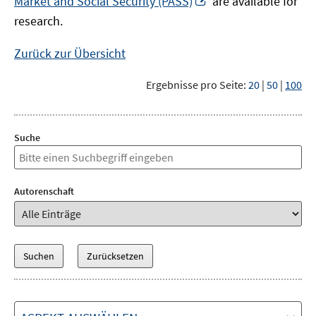
Market and Social Security (PASS)
are available for
Fenster
neuem
research.
öffnen
Fenster
öffnen
Zurück zur Übersicht
Ergebnisse pro Seite:
20
|
50
|
100
Suche
Autorenschaft