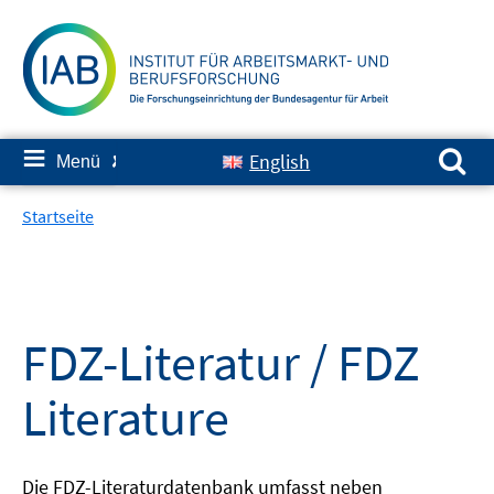
Springe
zum
Inhalt
Suchen nach:
≡
English
Menü
✘
Startseite
FDZ-Literatur / FDZ
Literature
Die FDZ-Literaturdatenbank umfasst neben