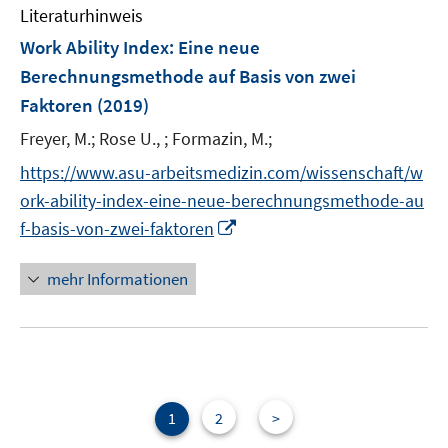
e
F
Literaturhinweis
m
n
e
F
Work Ability Index: Eine neue
n
e
Berechnungsmethode auf Basis von zwei
s
n
Faktoren
(2019)
t
s
e
t
Freyer, M.;
Rose U., ;
Formazin, M.;
r
e
https://www.asu-arbeitsmedizin.com/wissenschaft/w
ö
r
ork-ability-index-eine-neue-berechnungsmethode-au
f
ö
f
I
f-basis-von-zwei-faktoren
f
n
n
f
e
n
mehr Informationen
n
n
e
e
u
n
e
m
F
e
1
2
>
n