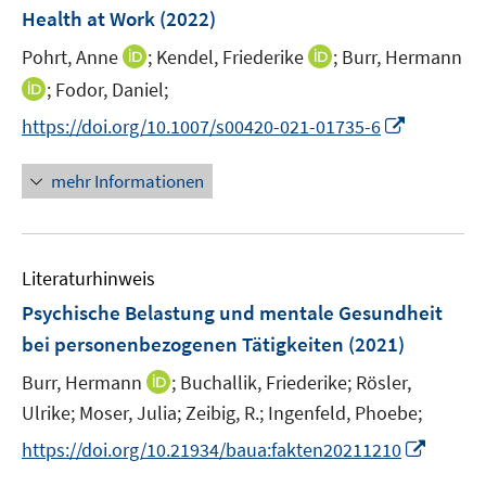
n
Health at Work
(2022)
t
t
s
e
e
t
I
I
Pohrt, Anne
;
Kendel, Friederike
;
Burr, Hermann
r
r
e
n
n
I
;
Fodor, Daniel;
ö
ö
r
n
n
n
f
f
I
https://doi.org/10.1007/s00420-021-01735-6
ö
e
e
n
f
f
n
f
u
u
e
n
n
n
mehr Informationen
f
e
e
u
e
e
e
n
m
m
e
n
n
u
e
F
F
m
e
n
e
e
F
Literaturhinweis
m
n
n
e
F
Psychische Belastung und mentale Gesundheit
s
s
n
e
t
t
bei personenbezogenen Tätigkeiten
(2021)
s
n
e
e
t
I
Burr, Hermann
;
Buchallik, Friederike;
Rösler,
s
r
r
e
n
t
Ulrike;
Moser, Julia;
Zeibig, R.;
Ingenfeld, Phoebe;
ö
ö
r
n
e
f
f
I
https://doi.org/10.21934/baua:fakten20211210
ö
e
r
f
f
n
f
u