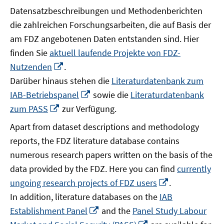
Datensatzbeschreibungen und Methodenberichten
die zahlreichen Forschungsarbeiten, die auf Basis der
am FDZ angebotenen Daten entstanden sind. Hier
finden Sie
aktuell laufende Projekte von FDZ-
In
Nutzenden
.
neuem
Darüber hinaus stehen die
Literaturdatenbank zum
Fenster
In
IAB-Betriebspanel
sowie die
Literaturdatenbank
öffnen
neuem
In
zum PASS
zur Verfügung.
Fenster
neuem
Apart from dataset descriptions and methodology
öffnen
Fenster
reports, the FDZ literature database contains
öffnen
numerous research papers written on the basis of the
data provided by the FDZ. Here you can find
currently
In
ungoing research projects of FDZ users
.
neuem
In addition, literature databases on the
IAB
Fenster
In
Establishment Panel
and the
Panel Study Labour
öffnen
neuem
In