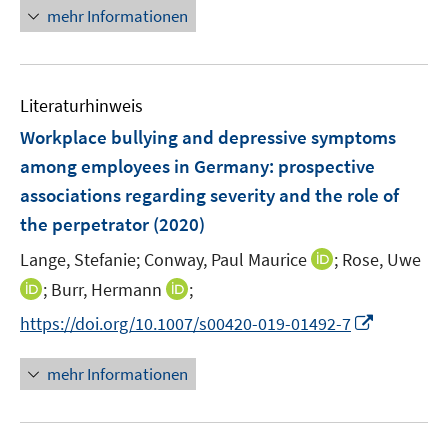
e
n
mehr Informationen
e
e
u
e
m
m
e
u
F
F
m
e
e
e
F
Literaturhinweis
m
n
n
e
F
Workplace bullying and depressive symptoms
s
s
n
e
t
t
among employees in Germany
:
prospective
s
n
e
e
associations regarding severity and the role of
t
s
r
r
e
the perpetrator
(2020)
t
ö
ö
r
e
I
Lange, Stefanie;
Conway, Paul Maurice
;
Rose, Uwe
f
f
ö
r
n
f
f
I
I
;
Burr, Hermann
;
f
ö
n
n
n
n
n
f
I
f
https://doi.org/10.1007/s00420-019-01492-7
e
e
e
n
n
n
n
f
u
n
n
e
e
e
n
n
mehr Informationen
e
u
u
n
e
e
m
e
e
u
n
F
m
m
e