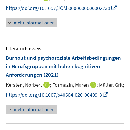
r
r
e
n
f
f
I
https://doi.org/10.1097/JOM.0000000000002239
ö
ö
r
n
f
f
n
f
f
ö
e
n
n
n
f
f
mehr Informationen
f
u
e
e
e
n
n
f
e
n
n
u
e
e
n
m
e
n
n
e
F
Literaturhinweis
m
n
e
F
Burnout und psychosoziale Arbeitsbedingungen
n
e
in Berufsgruppen mit hohen kognitiven
s
n
Anforderungen
(2021)
t
s
e
t
I
I
Kersten, Norbert
;
Formazin, Maren
;
Müller, Grit;
r
e
n
n
I
https://doi.org/10.1007/s40664-020-00409-3
ö
r
n
n
n
f
ö
e
e
n
f
mehr Informationen
f
u
u
e
n
f
e
e
u
e
n
m
m
e