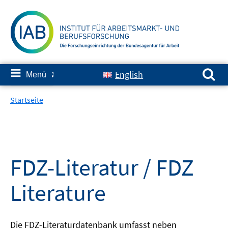
Springe
zum
Inhalt
Suchen nach:
≡
English
Menü
✘
Startseite
FDZ-Literatur / FDZ
Literature
Die FDZ-Literaturdatenbank umfasst neben