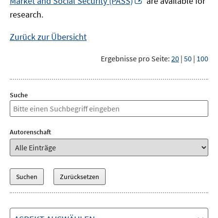
Market and Social Security (PASS)
are available for
Fenster
neuem
research.
öffnen
Fenster
öffnen
Zurück zur Übersicht
Ergebnisse pro Seite:
20
|
50
|
100
Suche
Autorenschaft