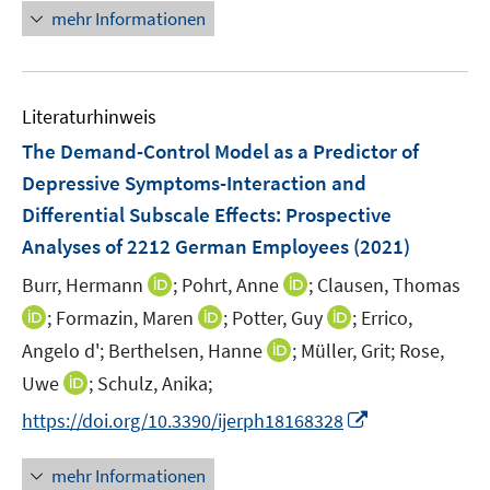
ö
n
n
n
f
mehr Informationen
e
f
e
e
e
n
m
f
n
n
u
e
F
n
e
n
e
e
Literaturhinweis
m
n
n
F
The Demand-Control Model as a Predictor of
s
e
Depressive Symptoms-Interaction and
t
n
e
Differential Subscale Effects: Prospective
s
r
Analyses of 2212 German Employees
(2021)
t
ö
e
I
I
Burr, Hermann
;
Pohrt, Anne
;
Clausen, Thomas
f
r
n
n
f
I
I
I
;
Formazin, Maren
;
Potter, Guy
;
Errico,
ö
n
n
n
n
n
n
I
Angelo d';
Berthelsen, Hanne
;
Müller, Grit;
Rose,
f
e
e
e
n
n
n
n
f
I
Uwe
;
Schulz, Anika;
u
u
n
e
e
e
n
n
n
e
e
I
https://doi.org/10.3390/ijerph18168328
u
u
u
e
e
n
m
m
n
e
e
e
u
n
e
F
F
n
m
m
m
mehr Informationen
e
u