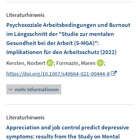
n
n
u
n
F
n
m
m
m
e
e
e
F
F
F
Literaturhinweis
m
n
n
e
e
e
F
Psychosoziale Arbeitsbedingungen und Burnout
s
n
n
n
e
t
im Längsschnitt der "Studie zur mentalen
s
s
s
n
e
Gesundheit bei der Arbeit (S-MGA)"
t
t
t
:
s
r
e
e
e
Implikationen für den Arbeitsschutz
(2022)
t
ö
r
r
r
e
I
I
Kersten, Norbert
;
Formazin, Maren
;
f
ö
ö
ö
r
n
n
f
f
f
f
I
https://doi.org/10.1007/s40664-021-00444-8
ö
n
n
n
f
f
f
n
f
e
e
e
n
n
n
n
mehr Informationen
f
u
u
n
e
e
e
e
n
e
e
n
n
n
u
e
m
m
e
n
F
F
Literaturhinweis
m
e
e
F
Appreciation and job control predict depressive
n
n
e
symptoms: results from the Study on Mental
s
s