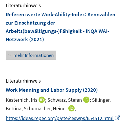
n
e
F
F
Literaturhinweis
m
n
e
e
F
Referenzwerte Work-Ability-Index
:
Kennzahlen
n
n
e
zur Einschätzung der
s
s
n
Arbeits(bewältigungs-)Fähigkeit - INQA WAI-
t
t
s
e
e
Netzwerk
(2021)
t
r
r
e
ö
ö
r
mehr Informationen
f
f
ö
f
f
f
n
n
f
e
e
Literaturhinweis
n
n
n
e
Work Meaning and Labor Supply
(2020)
n
I
I
Kesternich, Iris
;
Schwarz, Stefan
;
Siflinger,
n
n
I
Bettina;
Schumacher, Heiner
;
n
n
n
I
https://ideas.repec.org/p/ete/ceswps/654512.html
e
e
n
n
u
u