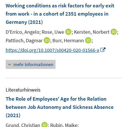
e
F
t
t
Working conditions as risk factors for early exit
s
s
n
e
e
e
t
t
from work - in a cohort of 2351 employees in
s
n
r
r
e
e
Germany
t
(2021)
s
ö
ö
r
r
e
t
I
I
D'Errico, Angelo;
Rose, Uwe
f
;
Kersten, Norbert
f
;
ö
ö
r
e
n
n
f
f
I
I
Pattloch, Dagmar
f
;
Burr, Hermann
f
;
ö
r
n
n
n
n
n
n
f
f
f
I
https://doi.org/10.1007/s00420-020-01566-x
ö
e
e
e
e
n
n
n
n
f
n
f
u
u
n
n
e
e
e
e
n
n
mehr Informationen
f
e
e
u
u
n
n
e
e
n
m
m
e
e
n
u
e
F
F
m
m
e
n
e
e
F
F
Literaturhinweis
m
n
n
e
e
F
The Role of Employees' Age for the Relation
s
s
n
n
e
t
t
between Job Autonomy and Sickness Absence
s
s
n
e
e
(2021)
t
t
s
r
r
e
e
t
I
Grund, Christian
;
Rubin, Maike;
ö
ö