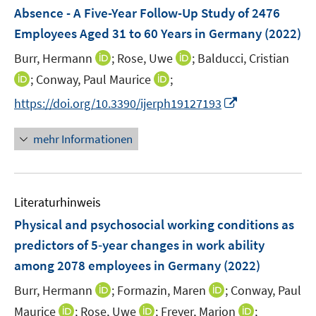
n
e
Absence - A Five-Year Follow-Up Study of 2476
s
n
Employees Aged 31 to 60 Years in Germany
t
(2022)
s
e
t
I
I
Burr, Hermann
;
Rose, Uwe
;
Balducci, Cristian
r
e
n
n
I
I
;
Conway, Paul Maurice
;
ö
r
n
n
n
n
f
I
https://doi.org/10.3390/ijerph19127193
ö
e
e
n
n
f
n
f
u
u
e
e
n
n
mehr Informationen
f
e
e
u
u
e
e
n
m
m
e
e
n
u
e
F
F
m
m
e
n
e
e
F
F
Literaturhinweis
m
n
n
e
e
F
Physical and psychosocial working conditions as
s
s
n
n
e
t
t
predictors of 5‑year changes in work ability
s
s
n
e
e
among 2078 employees in Germany
t
t
(2022)
s
r
r
e
e
t
I
I
Burr, Hermann
;
Formazin, Maren
;
Conway, Paul
ö
ö
r
r
e
n
n
I
I
I
Maurice
;
Rose, Uwe
f
;
Freyer, Marion
f
;
ö
ö