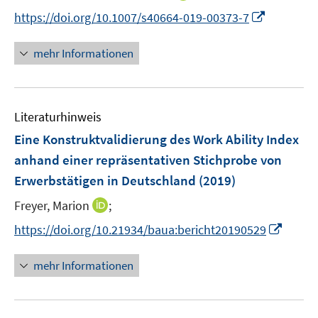
r
n
I
f
https://doi.org/10.1007/s40664-019-00373-7
ö
n
n
f
f
e
n
n
mehr Informationen
f
u
e
e
n
e
u
n
e
m
e
n
F
Literaturhinweis
m
e
F
Eine Konstruktvalidierung des Work Ability Index
n
e
anhand einer repräsentativen Stichprobe von
s
n
Erwerbstätigen in Deutschland
t
(2019)
s
e
t
I
Freyer, Marion
;
r
e
n
I
https://doi.org/10.21934/baua:bericht20190529
ö
r
n
n
f
ö
e
n
f
mehr Informationen
f
u
e
n
f
e
u
e
n
m
e
n