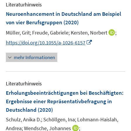
e
F
F
Literaturhinweis
m
n
e
e
F
Neuroenhancement in Deutschland am Beispiel
s
n
n
e
t
von vier Berufsgruppen
(2020)
s
s
n
e
t
t
I
Müller, Grit;
Freude, Gabriele;
Kersten, Norbert
;
s
r
e
e
n
t
I
https://doi.org/10.1055/a-1026-6157
ö
r
r
n
e
n
f
ö
ö
e
r
n
f
mehr Informationen
f
f
u
ö
e
n
f
f
e
f
u
e
n
n
m
f
e
n
e
e
F
n
Literaturhinweis
m
n
n
e
e
F
Erholungsbeeinträchtigungen bei Beschäftigten
:
n
n
e
Ergebnisse einer Repräsentativbefragung in
s
n
Deutschland
(2020)
t
s
e
t
Schulz, Anika D.;
Schöllgen, Ina;
Lohmann-Haislah,
r
e
I
Andrea;
Wendsche, Johannes
;
ö