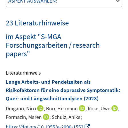
ASPEKT AUSWÄHLEN:
23 Literaturhinweise
im Aspekt "S-MGA
Forschungsarbeiten / research
papers"
Literaturhinweis
Lange Arbeits- und Pendelzeiten als
Risikofaktoren für eine depressive Symptomatik:
Quer- und Längsschnittanalysen
(2023)
I
I
I
Dragano, Nico
;
Burr, Hermann
;
Rose, Uwe
;
n
n
n
I
Formazin, Maren
;
Schulz, Anika;
n
n
n
n
I
https://doi.org/10.1055/a-2090-1553