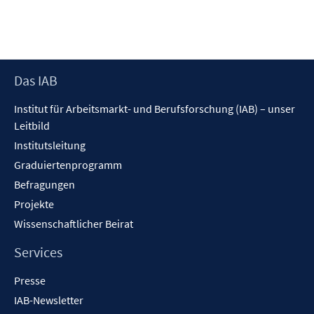
s
t
e
r
Footer
Das IAB
ö
Inhalt
f
Institut für Arbeitsmarkt- und Berufsforschung (IAB) – unser
f
Leitbild
n
Institutsleitung
e
n
Graduiertenprogramm
Befragungen
Projekte
Wissenschaftlicher Beirat
Services
Presse
IAB-Newsletter