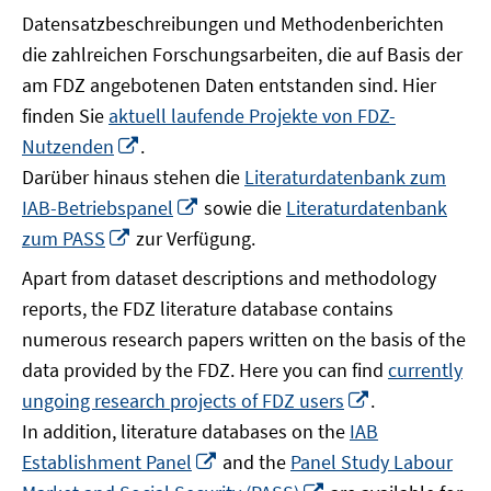
Datensatzbeschreibungen und Methodenberichten
die zahlreichen Forschungsarbeiten, die auf Basis der
am FDZ angebotenen Daten entstanden sind. Hier
finden Sie
aktuell laufende Projekte von FDZ-
In
Nutzenden
.
neuem
Darüber hinaus stehen die
Literaturdatenbank zum
Fenster
In
IAB-Betriebspanel
sowie die
Literaturdatenbank
öffnen
neuem
In
zum PASS
zur Verfügung.
Fenster
neuem
Apart from dataset descriptions and methodology
öffnen
Fenster
reports, the FDZ literature database contains
öffnen
numerous research papers written on the basis of the
data provided by the FDZ. Here you can find
currently
In
ungoing research projects of FDZ users
.
neuem
In addition, literature databases on the
IAB
Fenster
In
Establishment Panel
and the
Panel Study Labour
öffnen
neuem
In