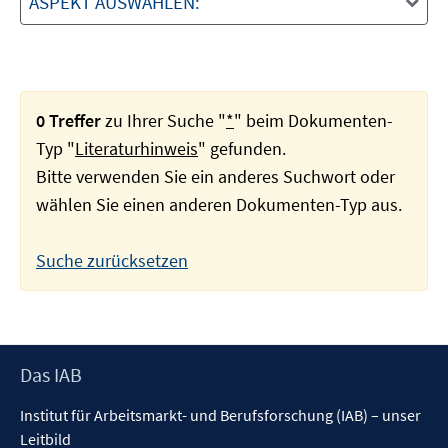
ASPEKT AUSWÄHLEN:
0 Treffer
zu Ihrer Suche "
*
" beim Dokumenten-
Typ "
Literaturhinweis
" gefunden.
Bitte verwenden Sie ein anderes Suchwort oder
wählen Sie einen anderen Dokumenten-Typ aus.
Suche zurücksetzen
Footer
Das IAB
Inhalt
Institut für Arbeitsmarkt- und Berufsforschung (IAB) – unser
Leitbild