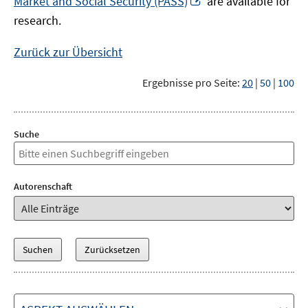
Market and Social Security (PASS)
are available for
Fenster
neuem
research.
öffnen
Fenster
öffnen
Zurück zur Übersicht
Ergebnisse pro Seite:
20
|
50
|
100
Suche
Autorenschaft