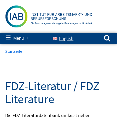
Springe
zum
Inhalt
Suchen nach:
≡
English
Menü
✘
Startseite
FDZ-Literatur / FDZ
Literature
Die FDZ-Literaturdatenbank umfasst neben