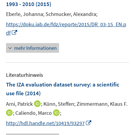
e
1993 - 2010
(2015)
n
Eberle, Johanna;
Schmucker, Alexandra;
s
t
https://doku.iab.de/fdz/reporte/2015/DR_03-15_EN.p
e
I
df
r
n
ö
n
mehr Informationen
f
e
f
u
n
e
e
Literaturhinweis
m
n
F
The IZA evaluation dataset survey
:
a scientific
e
use file
(2014)
n
I
Arni, Patrick
;
Künn, Steffen;
Zimmermann, Klaus F.
s
n
t
I
I
;
Caliendo, Marco
;
n
e
n
n
I
http://hdl.handle.net/10419/93297
e
r
n
n
n
u
ö
e
e