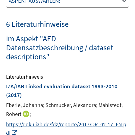
ASPEKT AUSWÄHLEN:
6 Literaturhinweise
im Aspekt "AED
Datensatzbeschreibung / dataset
descriptions"
Literaturhinweis
IZA/IAB Linked evaluation dataset 1993-2010
(2017)
Eberle, Johanna;
Schmucker, Alexandra;
Mahlstedt,
I
Robert
;
n
https://doku.iab.de/fdz/reporte/2017/DR_02-17_EN.p
n
I
df