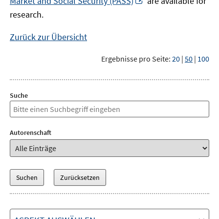
Market and Social Security (PASS)
are available for
Fenster
neuem
research.
öffnen
Fenster
öffnen
Zurück zur Übersicht
Ergebnisse pro Seite:
20
|
50
|
100
Suche
Autorenschaft