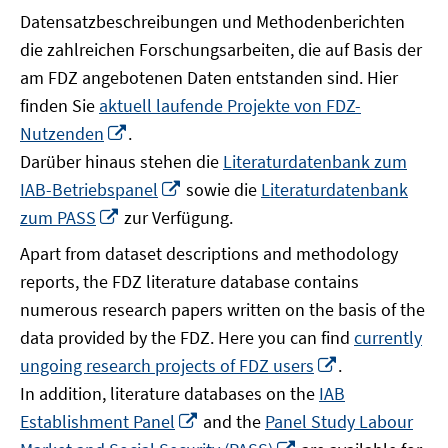
Datensatzbeschreibungen und Methodenberichten
die zahlreichen Forschungsarbeiten, die auf Basis der
am FDZ angebotenen Daten entstanden sind. Hier
finden Sie
aktuell laufende Projekte von FDZ-
In
Nutzenden
.
neuem
Darüber hinaus stehen die
Literaturdatenbank zum
Fenster
In
IAB-Betriebspanel
sowie die
Literaturdatenbank
öffnen
neuem
In
zum PASS
zur Verfügung.
Fenster
neuem
Apart from dataset descriptions and methodology
öffnen
Fenster
reports, the FDZ literature database contains
öffnen
numerous research papers written on the basis of the
data provided by the FDZ. Here you can find
currently
In
ungoing research projects of FDZ users
.
neuem
In addition, literature databases on the
IAB
Fenster
In
Establishment Panel
and the
Panel Study Labour
öffnen
neuem
In