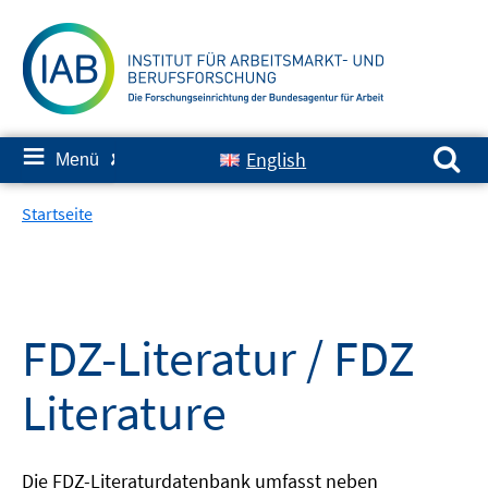
Springe
zum
Inhalt
Suchen nach:
≡
English
Menü
✘
Startseite
FDZ-Literatur / FDZ
Literature
Die FDZ-Literaturdatenbank umfasst neben