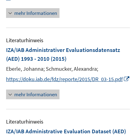
e
n
u
n
mehr Informationen
e
e
m
u
F
e
e
Literaturhinweis
m
n
F
IZA/IAB Administrativer Evaluationsdatensatz
s
e
(AED) 1993 - 2010
(2015)
t
n
e
Eberle, Johanna;
Schmucker, Alexandra;
s
r
t
I
https://doku.iab.de/fdz/reporte/2015/DR_03-15.pdf
ö
e
n
f
r
n
mehr Informationen
f
ö
e
n
f
u
e
f
e
n
n
Literaturhinweis
m
e
F
IZA/IAB Administrative Evaluation Dataset (AED)
n