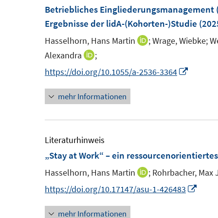
e
Betriebliches Eingliederungsmanagement (B
e
e
n
n
Ergebnisse der lidA-(Kohorten-)Studie
(202
n
n
e
s
n
Hasselhorn, Hans Martin
;
Wrage, Wiebke;
We
I
t
n
Alexandra
;
I
e
n
n
I
https://doi.org/10.1055/a-2536-3364
r
e
n
n
ö
u
mehr Informationen
e
n
f
e
u
e
f
m
e
u
n
F
m
e
Literaturhinweis
e
e
F
m
„Stay at Work“ – ein ressourcenorientiertes 
n
n
e
F
Hasselhorn, Hans Martin
;
Rohrbacher, Max J
I
s
n
e
n
I
https://doi.org/10.17147/asu-1-426483
t
s
n
n
n
e
t
s
mehr Informationen
e
n