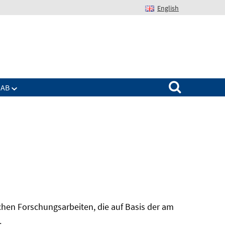
English
Suchen nach:
IAB
hen Forschungsarbeiten, die auf Basis der am
In
.