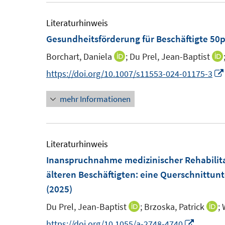
Literaturhinweis
Gesundheitsförderung für Beschäftigte 50p
Borchart, Daniela
;
Du Prel, Jean-Baptist
I
n
https://doi.org/10.1007/s11553-024-01175-3
n
mehr Informationen
e
u
e
m
Literaturhinweis
F
Inanspruchnahme medizinischer Rehabilitat
e
älteren Beschäftigten: eine Querschnittunt
n
(2025)
s
Du Prel, Jean-Baptist
;
Brzoska, Patrick
;
I
I
t
n
n
I
https://doi.org/10.1055/a-2748-4740