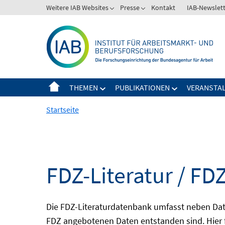
Springe
Weitere IAB Websites
Presse
Kontakt
IAB-Newslet
zum
Inhalt
THEMEN
PUBLIKATIONEN
VERANSTA
Startseite
FDZ-Literatur / FDZ
Die FDZ-Literaturdatenbank umfasst neben Dat
FDZ angebotenen Daten entstanden sind. Hier 