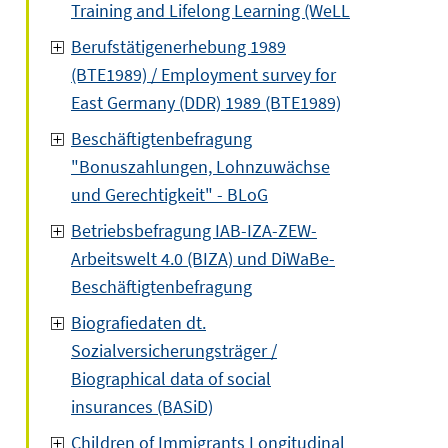
Training and Lifelong Learning (WeLL
Berufstätigenerhebung 1989
(BTE1989) / Employment survey for
East Germany (DDR) 1989 (BTE1989)
Beschäftigtenbefragung
"Bonuszahlungen, Lohnzuwächse
und Gerechtigkeit" - BLoG
Betriebsbefragung IAB-IZA-ZEW-
Arbeitswelt 4.0 (BIZA) und DiWaBe-
Beschäftigtenbefragung
Biografiedaten dt.
Sozialversicherungsträger /
Biographical data of social
insurances (BASiD)
Children of Immigrants Longitudinal