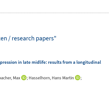
en / research papers"
ression in late midlife: results from a longitudinal
acher, Max
;
Hasselhorn, Hans Martin
;
I
I
n
n
I
n
n
n
e
e
n
u
u
e