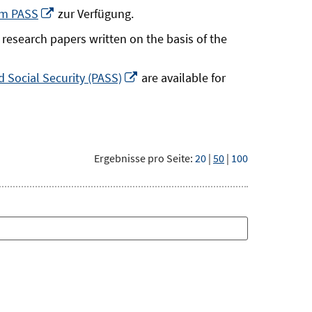
neuem
In
um PASS
zur Verfügung.
Fenster
neuem
research papers written on the basis of the
öffnen
Fenster
öffnen
In
 Social Security (PASS)
are available for
neuem
Fenster
öffnen
Ergebnisse pro Seite:
20
|
50
|
100