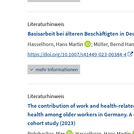
r
e
t
u
e
ö
r
e
e
u
f
ö
r
m
e
Literaturhinweis
f
f
ö
F
m
Basisarbeit bei älteren Beschäftigten in De
n
f
f
e
F
e
n
f
Hasselhorn, Hans Martin
;
Müller, Bernd Han
I
n
e
n
e
n
n
https://doi.org/10.1007/s41449-023-00384-4
s
n
n
e
n
t
s
n
mehr Informationen
e
e
t
u
r
e
e
ö
r
m
Literaturhinweis
f
ö
F
The contribution of work and health-related 
f
f
e
health among older workers in Germany. A c
n
f
n
cohort study
(2023)
e
n
s
n
e
Rohrbacher, Max
;
Hasselhorn, Hans Martin
I