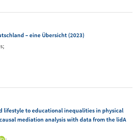
r
r
ö
ö
f
f
f
f
utschland – eine Übersicht
(2023)
n
n
e
e
s;
n
n
I
n
n
e
u
e
m
lifestyle to educational inequalities in physical
F
ausal mediation analysis with data from the lidA
e
n
;
I