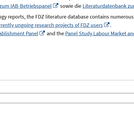
In
 zum IAB-Betriebspanel
sowie die
Literaturdatenbank z
neuem
gy reports, the FDZ literature database contains numerous 
Fenster
In
rrently ungoing research projects of FDZ users
.
öffnen
In
neuem
ablishment Panel
and the
Panel Study Labour Market and
neuem
Fenster
Fenster
öffnen
öffnen