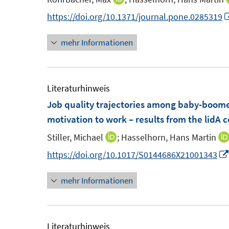
t
n
n
https://doi.org/10.1371/journal.pone.0285319
e
n
r
mehr Informationen
e
ö
u
f
e
f
m
Literaturhinweis
n
F
Job quality trajectories among baby-boome
e
e
motivation to work – results from the lidA 
n
n
Stiller, Michael
;
Hasselhorn, Hans Martin
I
s
n
https://doi.org/10.1017/S0144686X21001343
t
n
e
mehr Informationen
e
r
u
ö
e
f
m
Literaturhinweis
f