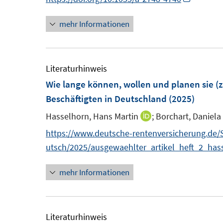
e
n
n
n
r
mehr Informationen
e
e
n
ö
u
u
e
f
e
e
u
f
m
m
e
Literaturhinweis
n
F
F
m
Wie lange können, wollen und planen sie (z
e
e
e
F
Beschäftigten in Deutschland
n
(2025)
n
n
e
Hasselhorn, Hans Martin
;
Borchart, Daniela
I
s
s
n
n
https://www.deutsche-rentenversicherung.de
t
t
s
n
utsch/2025/ausgewaehlter_artikel_heft_2_has
e
e
t
e
r
r
e
mehr Informationen
u
ö
ö
r
e
f
f
ö
m
f
f
f
F
Literaturhinweis
n
n
f