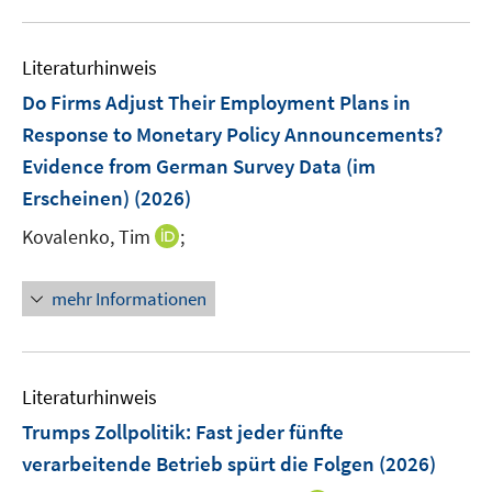
f
e
u
n
m
e
e
F
Literaturhinweis
m
n
e
F
Do Firms Adjust Their Employment Plans in
n
e
Response to Monetary Policy Announcements?
s
n
Evidence from German Survey Data (im
t
s
e
Erscheinen)
(2026)
t
r
e
I
Kovalenko, Tim
;
ö
r
n
f
ö
n
f
mehr Informationen
f
e
n
f
u
e
n
e
n
e
m
Literaturhinweis
n
F
Trumps Zollpolitik: Fast jeder fünfte
e
verarbeitende Betrieb spürt die Folgen
(2026)
n