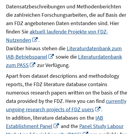
Datensatzbeschreibungen und Methodenberichten
die zahlreichen Forschungsarbeiten, die auf Basis der
am FDZ angebotenen Daten entstanden sind. Hier
finden Sie
aktuell laufende Projekte von FDZ-
In
Nutzenden
.
neuem
Darüber hinaus stehen die
Literaturdatenbank zum
Fenster
In
IAB-Betriebspanel
sowie die
Literaturdatenbank
öffnen
neuem
In
zum PASS
zur Verfügung.
Fenster
neuem
Apart from dataset descriptions and methodology
öffnen
Fenster
reports, the FDZ literature database contains
öffnen
numerous research papers written on the basis of the
data provided by the FDZ. Here you can find
currently
In
ungoing research projects of FDZ users
.
neuem
In addition, literature databases on the
IAB
Fenster
In
Establishment Panel
and the
Panel Study Labour
öffnen
neuem
In