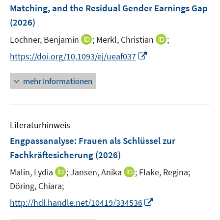
n
e
Matching, and the Residual Gender Earnings Gap
s
n
(2026)
t
s
e
t
I
I
Lochner, Benjamin
;
Merkl, Christian
;
r
e
n
n
I
https://doi.org/10.1093/ej/ueaf037
ö
r
n
n
n
f
ö
e
e
n
mehr Informationen
f
f
u
u
e
n
f
e
e
u
e
n
m
m
e
n
e
F
F
Literaturhinweis
m
n
e
e
F
Engpassanalyse: Frauen als Schlüssel zur
n
n
e
Fachkräftesicherung
(2026)
s
s
n
t
t
I
I
Malin, Lydia
;
Jansen, Anika
;
Flake, Regina;
s
e
e
n
n
t
Döring, Chiara;
r
r
n
n
e
I
http://hdl.handle.net/10419/334536
ö
ö
e
e
r
n
f
f
u
u
ö