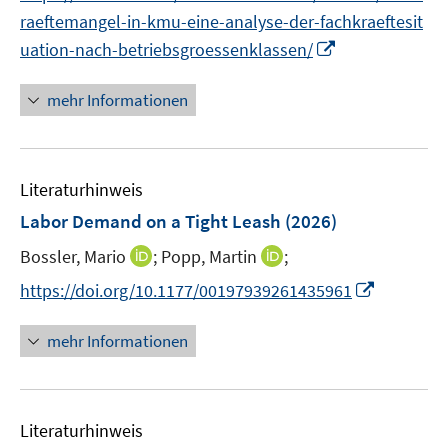
n
raeftemangel-in-kmu-eine-analyse-der-fachkraeftesit
e
I
uation-nach-betriebsgroessenklassen/
u
n
e
n
mehr Informationen
m
e
F
u
e
e
n
Literaturhinweis
m
s
F
Labor Demand on a Tight Leash
(2026)
t
e
e
I
I
Bossler, Mario
;
Popp, Martin
;
n
r
n
n
s
I
https://doi.org/10.1177/00197939261435961
ö
n
n
t
n
f
e
e
e
n
mehr Informationen
f
u
u
r
e
n
e
e
ö
u
e
m
m
f
e
n
F
F
Literaturhinweis
f
m
e
e