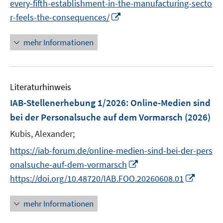
n
every-fifth-establishment-in-the-manufacturing-secto
f
u
n
e
e
I
f
r-feels-the-consequences/
e
u
n
n
n
m
e
n
e
F
mehr Informationen
m
e
n
e
F
u
n
e
e
s
n
Literaturhinweis
m
t
s
F
e
IAB-Stellenerhebung 1/2026: Online-Medien sind
t
e
r
bei der Personalsuche auf dem Vormarsch
(2026)
e
n
ö
r
Kubis, Alexander;
s
f
ö
t
f
https://iab-forum.de/online-medien-sind-bei-der-pers
f
e
n
I
onalsuche-auf-dem-vormarsch
f
r
e
n
n
I
https://doi.org/10.48720/IAB.FOO.20260608.01
ö
n
n
e
n
f
e
n
n
mehr Informationen
f
u
e
n
e