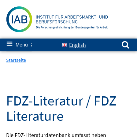
Springe
zum
Inhalt
Suchen nach:
≡
English
Menü
✘
Startseite
FDZ-Literatur / FDZ
Literature
Die FDZ-Literaturdatenbank umfasst neben