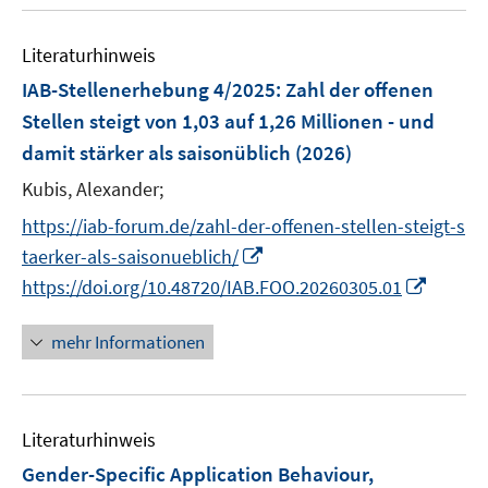
u
e
m
e
n
F
Literaturhinweis
m
e
F
IAB-Stellenerhebung 4/2025: Zahl der offenen
n
e
Stellen steigt von 1,03 auf 1,26 Millionen - und
s
n
damit stärker als saisonüblich
(2026)
t
s
e
t
Kubis, Alexander;
r
e
https://iab-forum.de/zahl-der-offenen-stellen-steigt-s
ö
r
I
taerker-als-saisonueblich/
f
ö
n
I
https://doi.org/10.48720/IAB.FOO.20260305.01
f
f
n
n
n
f
e
n
e
mehr Informationen
n
u
e
n
e
e
u
n
m
e
F
Literaturhinweis
m
e
F
Gender-Specific Application Behaviour,