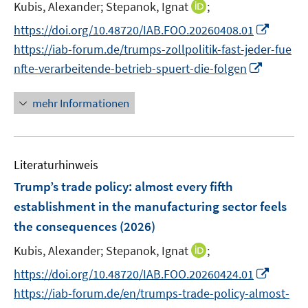
s
I
Kubis, Alexander;
Stepanok, Ignat
;
t
n
I
https://doi.org/10.48720/IAB.FOO.20260408.01
e
n
n
https://iab-forum.de/trumps-zollpolitik-fast-jeder-fue
r
e
n
I
nfte-verarbeitende-betrieb-spuert-die-folgen
ö
u
e
n
f
e
u
n
mehr Informationen
f
m
e
e
n
F
m
u
e
e
F
e
n
n
e
Literaturhinweis
m
s
n
F
Trump’s trade policy: almost every fifth
t
s
e
e
establishment in the manufacturing sector feels
t
n
r
the consequences
(2026)
e
s
ö
r
t
I
Kubis, Alexander;
Stepanok, Ignat
;
f
ö
e
n
f
I
https://doi.org/10.48720/IAB.FOO.20260424.01
f
r
n
n
n
f
https://iab-forum.de/en/trumps-trade-policy-almost-
ö
e
e
n