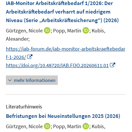
F
IAB-Monitor Arbeitskräftebedarf 1/2026: Der
n
e
Arbeitskräftebedarf verharrt auf niedrigem
n
Niveau (Serie „Arbeitskräftesicherung“)
(2026)
s
t
I
I
Gürtzgen, Nicole
;
Popp, Martin
;
Kubis,
e
n
n
Alexander;
r
n
n
https://iab-forum.de/iab-monitor-arbeitskraeftebedar
ö
e
e
I
f-1-2026/
f
u
u
n
I
f
https://doi.org/10.48720/IAB.FOO.20260611.01
e
e
n
n
n
m
m
e
n
e
F
F
mehr Informationen
u
e
n
e
e
e
u
n
n
m
e
s
s
F
Literaturhinweis
m
t
t
e
F
e
e
Befristungen bei Neueinstellungen 2025
(2026)
n
e
r
r
I
I
Gürtzgen, Nicole
;
Popp, Martin
;
Kubis,
s
n
ö
ö