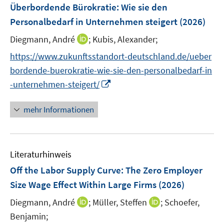
n
F
Überbordende Bürokratie: Wie sie den
n
n
e
e
Personalbedarf in Unternehmen steigert
(2026)
s
s
n
n
t
t
I
Diegmann, André
;
Kubis, Alexander;
s
e
e
n
t
https://www.zukunftsstandort-deutschland.de/ueber
r
r
n
e
bordende-buerokratie-wie-sie-den-personalbedarf-in
ö
ö
e
r
I
f
f
-unternehmen-steigert/
u
ö
n
f
f
e
f
n
n
n
mehr Informationen
m
f
e
e
e
F
n
u
n
n
e
e
e
n
n
Literaturhinweis
m
s
F
Off the Labor Supply Curve: The Zero Employer
t
e
e
Size Wage Effect Within Large Firms
(2026)
n
r
I
I
Diegmann, André
;
Müller, Steffen
;
Schoefer,
s
ö
n
n
t
Benjamin;
f