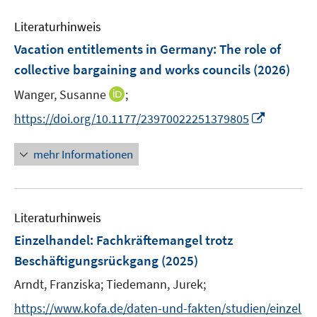
e
Literaturhinweis
m
F
Vacation entitlements in Germany: The role of
e
collective bargaining and works councils
(2026)
n
I
Wanger, Susanne
;
s
n
t
I
https://doi.org/10.1177/23970022251379805
n
e
n
e
r
n
mehr Informationen
u
ö
e
e
f
u
m
f
e
F
n
Literaturhinweis
m
e
e
F
Einzelhandel: Fachkräftemangel trotz
n
n
e
Beschäftigungsrückgang
(2025)
s
n
t
Arndt, Franziska;
Tiedemann, Jurek;
s
e
t
https://www.kofa.de/daten-und-fakten/studien/einzel
r