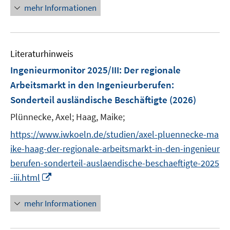
n
mehr Informationen
f
f
e
e
f
e
n
n
m
m
f
u
e
e
F
F
n
e
n
n
e
e
e
Literaturhinweis
m
n
n
n
F
Ingenieurmonitor 2025/III: Der regionale
s
s
e
Arbeitsmarkt in den Ingenieurberufen
:
t
t
n
e
e
Sonderteil ausländische Beschäftigte
(2026)
s
r
r
t
Plünnecke, Axel;
Haag, Maike;
ö
ö
e
https://www.iwkoeln.de/studien/axel-pluennecke-ma
f
f
r
f
f
ike-haag-der-regionale-arbeitsmarkt-in-den-ingenieur
ö
n
n
berufen-sonderteil-auslaendische-beschaeftigte-2025
f
e
e
I
-iii.html
f
n
n
n
n
n
e
mehr Informationen
e
n
u