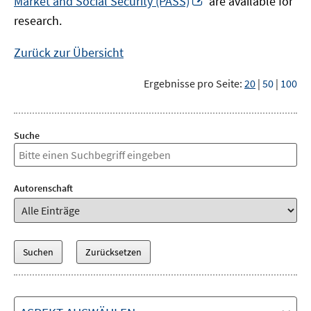
Market and Social Security (PASS)
are available for
Fenster
neuem
research.
öffnen
Fenster
öffnen
Zurück zur Übersicht
Ergebnisse pro Seite:
20
|
50
|
100
Suche
Autorenschaft