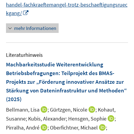
e
handel-fachkraeftemangel-trotz-beschaeftigungsruec
ö
r
I
kgang/
f
ö
n
f
f
n
n
mehr Informationen
f
e
e
n
u
n
e
e
n
Literaturhinweis
m
F
Machbarkeitsstudie Weiterentwicklung
e
Betriebsbefragungen
:
Teilprojekt des BMAS-
n
Projekts zur „Förderung innovativer Ansätze zur
s
Stärkung von Dateninfrastruktur und Methoden“
t
e
(2025)
r
I
I
Bellmann, Lisa
;
Gürtzgen, Nicole
;
Kohaut,
ö
n
n
I
Susanne;
Kubis, Alexander;
Hensgen, Sophie
;
f
n
n
n
f
I
I
Pirralha, André
;
Oberfichtner, Michael
;
e
e
n