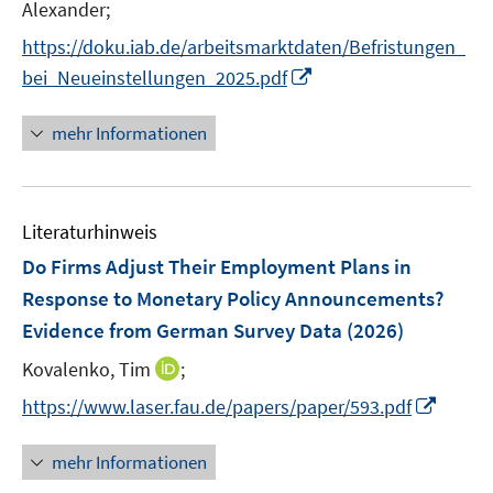
n
n
t
Alexander;
s
f
f
n
n
e
t
f
f
https://doku.iab.de/arbeitsmarktdaten/Befristungen_
e
e
r
e
n
n
I
bei_Neueinstellungen_2025.pdf
u
u
ö
r
e
e
n
e
e
f
ö
n
n
n
mehr Informationen
m
m
f
f
e
F
F
n
f
u
e
e
e
n
e
n
n
n
e
Literaturhinweis
m
s
s
n
F
Do Firms Adjust Their Employment Plans in
t
t
e
e
e
Response to Monetary Policy Announcements?
n
r
r
Evidence from German Survey Data
(2026)
s
ö
ö
t
I
Kovalenko, Tim
;
f
f
e
n
f
f
I
https://www.laser.fau.de/papers/paper/593.pdf
r
n
n
n
n
ö
e
e
e
n
mehr Informationen
f
u
n
n
e