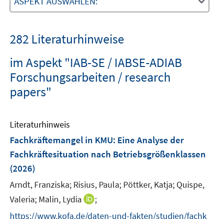
ASPEKT AUSWÄHLEN:
282 Literaturhinweise
im Aspekt "IAB-SE / IABSE-ADIAB
Forschungsarbeiten / research
papers"
Literaturhinweis
Fachkräftemangel in KMU: Eine Analyse der
Fachkräftesituation nach Betriebsgrößenklassen
(2026)
Arndt, Franziska;
Risius, Paula;
Pöttker, Katja;
Quispe,
I
Valeria;
Malin, Lydia
;
n
https://www.kofa.de/daten-und-fakten/studien/fachk