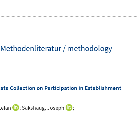
 Methodenliteratur / methodology
ta Collection on Participation in Establishment
tefan
;
Sakshaug, Joseph
;
I
I
n
n
n
n
e
e