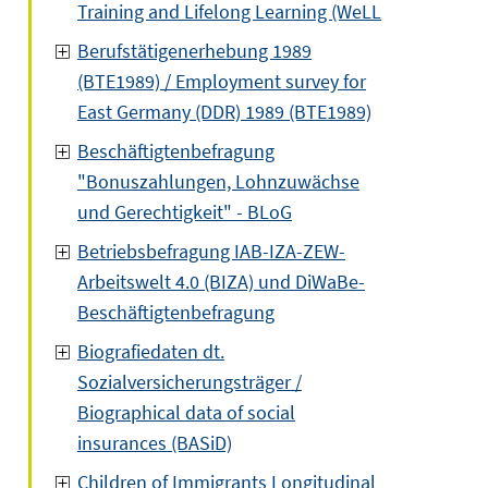
Training and Lifelong Learning (WeLL
Berufstätigenerhebung 1989
(BTE1989) / Employment survey for
East Germany (DDR) 1989 (BTE1989)
Beschäftigtenbefragung
"Bonuszahlungen, Lohnzuwächse
und Gerechtigkeit" - BLoG
Betriebsbefragung IAB-IZA-ZEW-
Arbeitswelt 4.0 (BIZA) und DiWaBe-
Beschäftigtenbefragung
Biografiedaten dt.
Sozialversicherungsträger /
Biographical data of social
insurances (BASiD)
Children of Immigrants Longitudinal