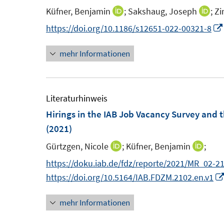
s
s
n
n
Küfner, Benjamin
;
Sakshaug, Joseph
;
Zi
I
I
t
t
s
n
n
https://doi.org/10.1186/s12651-022-00321-8
e
e
t
n
n
r
r
e
mehr Informationen
e
e
ö
ö
r
u
u
f
f
ö
e
e
f
f
f
m
m
Literaturhinweis
n
n
f
F
F
Hirings in the IAB Job Vacancy Survey and 
e
e
n
e
e
(2021)
n
n
e
n
n
n
Gürtzgen, Nicole
;
Küfner, Benjamin
;
I
I
s
s
n
n
https://doku.iab.de/fdz/reporte/2021/MR_02-2
t
t
n
n
https://doi.org/10.5164/IAB.FDZM.2102.en.v1
e
e
e
e
r
r
mehr Informationen
u
u
ö
ö
e
e
f
f