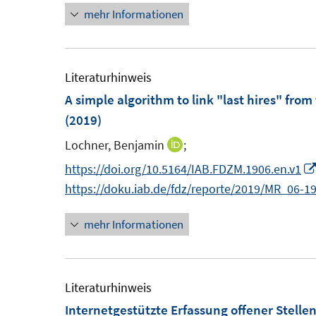
t
t
mehr Informationen
e
e
e
e
u
u
r
r
e
e
ö
ö
m
m
Literaturhinweis
f
f
F
F
A simple algorithm to link "last hires" fro
f
f
e
e
(2019)
n
n
n
n
e
e
Lochner, Benjamin
;
I
s
s
n
n
n
https://doi.org/10.5164/IAB.FDZM.1906.en.v1
t
t
n
https://doku.iab.de/fdz/reporte/2019/MR_06-1
e
e
e
r
r
mehr Informationen
u
ö
ö
e
f
f
m
f
f
F
Literaturhinweis
n
n
e
Internetgestützte Erfassung offener Stelle
e
e