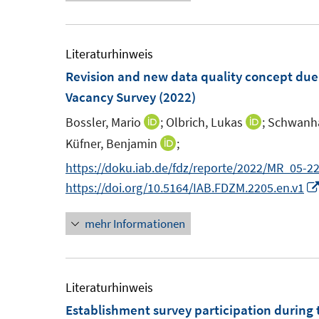
u
e
e
u
m
e
Literaturhinweis
F
m
Revision and new data quality concept due 
e
F
Vacancy Survey
(2022)
n
e
Bossler, Mario
;
Olbrich, Lukas
;
Schwanhäu
I
I
s
n
n
n
Küfner, Benjamin
;
I
t
s
n
n
n
https://doku.iab.de/fdz/reporte/2022/MR_05-2
e
t
e
e
n
https://doi.org/10.5164/IAB.FDZM.2205.en.v1
r
e
u
u
e
ö
r
e
e
mehr Informationen
u
f
ö
m
m
e
f
f
F
F
m
n
f
e
e
F
Literaturhinweis
e
n
n
n
e
Establishment survey participation during
n
e