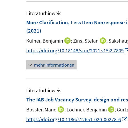
m
m
f
f
F
F
Literaturhinweis
n
n
e
e
More Clarification, Less Item Nonresponse 
e
e
n
n
(2021)
n
n
s
s
Küfner, Benjamin
;
Zins, Stefan
;
Sakshau
I
I
t
t
n
n
https://doi.org/10.18148/srm/2021.v15i2.7809
e
e
n
n
r
r
mehr Informationen
e
e
ö
ö
u
u
f
f
e
e
f
f
m
m
Literaturhinweis
n
n
F
F
The IAB Job Vacancy Survey: design and res
e
e
e
e
n
n
Bossler, Mario
;
Lochner, Benjamin
;
Gürt
I
I
n
n
n
n
https://doi.org/10.1186/s12651-020-00278-6
s
s
n
n