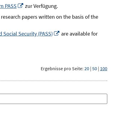
neuem
In
um PASS
zur Verfügung.
Fenster
neuem
research papers written on the basis of the
öffnen
Fenster
öffnen
In
 Social Security (PASS)
are available for
neuem
Fenster
öffnen
Ergebnisse pro Seite:
20
|
50
|
100