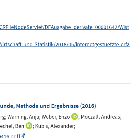
e
F
n
n
e
n
e
n
s
n
/MCRFileNodeServlet/DEAusgabe_derivate_00001642/Wist
t
s
e
t
rtschaft-und-Statistik/2018/05/internetgestuetzte-erfa
r
e
ö
r
f
ö
f
f
n
f
e
n
n
e
ründe, Methode und Ergebnisse
(2016)
n
rg;
Warning, Anja;
Weber, Enzo
;
Moczall, Andreas;
I
n
iechel, Ben
;
Kubis, Alexander;
I
n
n
I
0416.pdf