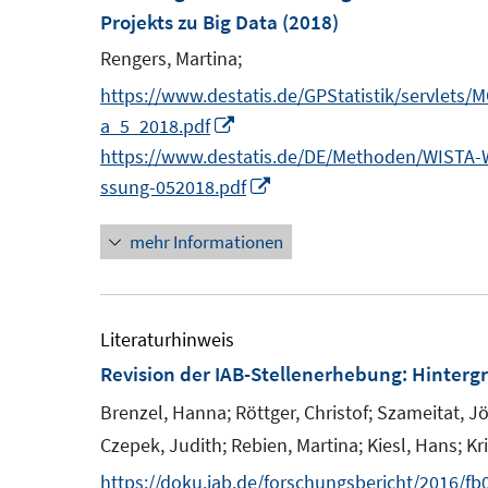
n
Projekts zu Big Data
(2018)
n
n
s
Rengers, Martina;
t
https://www.destatis.de/GPStatistik/servlets
e
I
a_5_2018.pdf
r
n
https://www.destatis.de/DE/Methoden/WISTA-Wi
ö
n
I
ssung-052018.pdf
f
e
n
f
mehr Informationen
u
n
n
e
e
e
m
u
n
F
e
Literaturhinweis
e
m
Revision der IAB-Stellenerhebung
:
Hinterg
n
F
Brenzel, Hanna;
Röttger, Christof;
Szameitat, Jö
s
e
Czepek, Judith;
Rebien, Martina;
Kiesl, Hans;
Kr
t
n
https://doku.iab.de/forschungsbericht/2016/fb