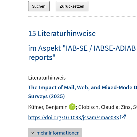
15 Literaturhinweise
im Aspekt "IAB-SE / IABSE-ADIAB
reports"
Literaturhinweis
The Impact of Mail, Web, and Mixed-Mode Da
Surveys
(2025)
Küfner, Benjamin
;
Globisch, Claudia;
Zins, S
I
n
I
https://doi.org/10.1093/jssam/smae033
n
n
mehr Informationen
e
n