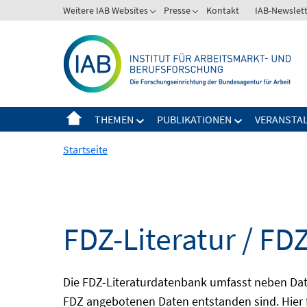
Springe
Weitere IAB Websites
Presse
Kontakt
IAB-Newslet
zum
Inhalt
THEMEN
PUBLIKATIONEN
VERANSTA
Startseite
FDZ-Literatur / FDZ
Die FDZ-Literaturdatenbank umfasst neben Dat
FDZ angebotenen Daten entstanden sind. Hier 