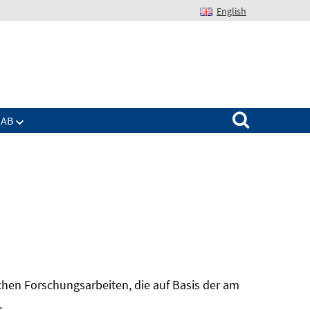
English
Suchen nach:
IAB
hen Forschungsarbeiten, die auf Basis der am
In
.