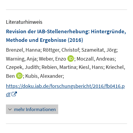
e
n
u
e
e
n
Literaturhinweis
m
F
Revision der IAB-Stellenerhebung
:
Hintergründe,
e
Methode und Ergebnisse
(2016)
n
Brenzel, Hanna;
Röttger, Christof;
Szameitat, Jörg;
s
t
I
Warning, Anja;
Weber, Enzo
;
Moczall, Andreas;
e
n
Czepek, Judith;
Rebien, Martina;
Kiesl, Hans;
Kriechel,
r
n
I
Ben
;
Kubis, Alexander;
ö
e
n
https://doku.iab.de/forschungsbericht/2016/fb0416.p
f
u
n
I
f
e
df
e
n
n
m
u
n
e
F
mehr Informationen
e
e
n
e
m
u
n
F
e
s
e