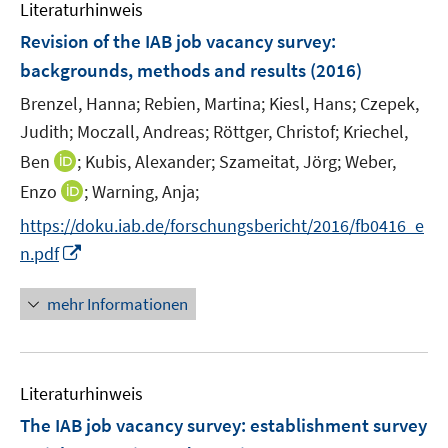
Literaturhinweis
m
t
n
F
e
Revision of the IAB job vacancy survey
:
s
e
r
backgrounds, methods and results
(2016)
t
n
ö
e
Brenzel, Hanna;
Rebien, Martina;
Kiesl, Hans;
Czepek,
s
f
r
t
Judith;
Moczall, Andreas;
Röttger, Christof;
Kriechel,
f
ö
e
n
I
Ben
;
Kubis, Alexander;
Szameitat, Jörg;
Weber,
f
r
e
n
f
I
Enzo
;
Warning, Anja;
ö
n
n
n
n
https://doku.iab.de/forschungsbericht/2016/fb0416_e
f
e
e
n
f
I
n.pdf
u
n
e
n
n
e
u
e
n
mehr Informationen
m
e
n
e
F
m
u
e
F
e
n
e
Literaturhinweis
m
s
n
F
The IAB job vacancy survey
t
:
establishment survey
s
e