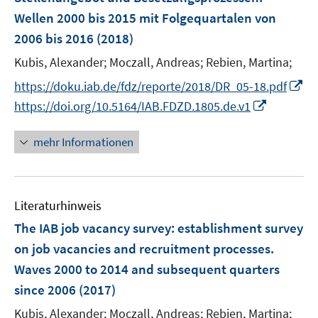
n
e
Wellen 2000 bis 2015 mit Folgequartalen von
n
2006 bis 2016
(2018)
Kubis, Alexander;
Moczall, Andreas;
Rebien, Martina;
I
https://doku.iab.de/fdz/reporte/2018/DR_05-18.pdf
n
I
https://doi.org/10.5164/IAB.FDZD.1805.de.v1
n
n
e
n
mehr Informationen
u
e
e
u
m
e
F
Literaturhinweis
m
e
F
The IAB job vacancy survey
:
establishment survey
n
e
on job vacancies and recruitment processes.
s
n
Waves 2000 to 2014 and subsequent quarters
t
s
e
since 2006
(2017)
t
r
e
Kubis, Alexander;
Moczall, Andreas;
Rebien, Martina;