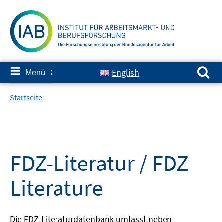
Springe
zum
Inhalt
Suchen nach:
≡
English
Menü
✘
Startseite
FDZ-Literatur / FDZ
Literature
Die FDZ-Literaturdatenbank umfasst neben