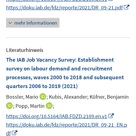
n
n
e
e
e
e
n
n
n
f
I
https://doku.iab.de/fdz/reporte/2021/DR_09-21.pdf
u
u
n
n
e
e
n
n
n
e
e
u
n
e
e
n
mehr Informationen
m
m
e
u
n
e
F
F
m
e
u
e
e
F
m
e
n
n
e
F
Literaturhinweis
m
s
s
n
e
F
The IAB Job Vacancy Survey: Establishment
t
t
s
n
e
e
e
survey on labour demand and recruitment
t
s
n
r
r
e
processes, waves 2000 to 2018 and subsequent
t
s
ö
ö
r
e
quarters 2006 to 2019
(2021)
t
f
f
ö
r
e
f
f
I
Bossler, Mario
;
Kubis, Alexander;
Küfner, Benjamin
f
ö
r
n
n
n
f
I
I
;
Popp, Martin
;
f
ö
e
e
n
n
n
n
f
I
f
https://doi.org/10.5164/IAB.FDZD.2109.en.v1
n
n
e
e
n
n
n
n
f
https://doku.iab.de/fdz/reporte/2021/DR_09-21_EN.p
u
n
e
e
e
n
n
I
e
df
u
u