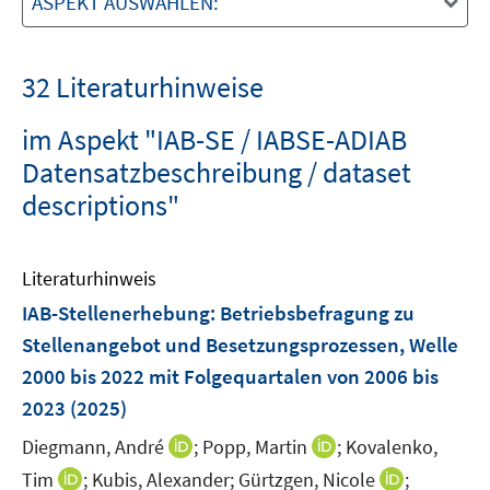
ASPEKT AUSWÄHLEN:
32 Literaturhinweise
im Aspekt "IAB-SE / IABSE-ADIAB
Datensatzbeschreibung / dataset
descriptions"
Literaturhinweis
IAB-Stellenerhebung: Betriebsbefragung zu
Stellenangebot und Besetzungsprozessen, Welle
2000 bis 2022 mit Folgequartalen von 2006 bis
2023
(2025)
I
I
Diegmann, André
;
Popp, Martin
;
Kovalenko,
n
n
I
I
Tim
;
Kubis, Alexander;
Gürtzgen, Nicole
;