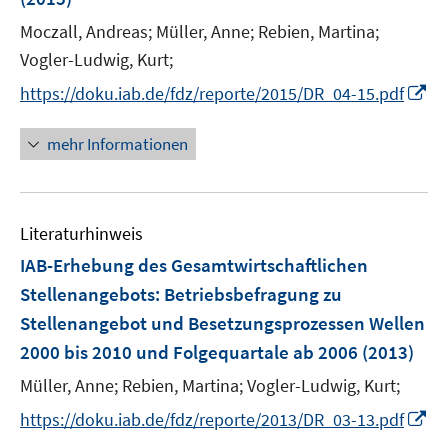
t
e
Moczall, Andreas;
Müller, Anne;
Rebien, Martina;
r
Vogler-Ludwig, Kurt;
ö
I
https://doku.iab.de/fdz/reporte/2015/DR_04-15.pdf
f
n
f
n
mehr Informationen
n
e
e
u
n
e
Literaturhinweis
m
F
IAB-Erhebung des Gesamtwirtschaftlichen
e
Stellenangebots
:
Betriebsbefragung zu
n
Stellenangebot und Besetzungsprozessen Wellen
s
2000 bis 2010 und Folgequartale ab 2006
(2013)
t
e
Müller, Anne;
Rebien, Martina;
Vogler-Ludwig, Kurt;
r
I
https://doku.iab.de/fdz/reporte/2013/DR_03-13.pdf
ö
n