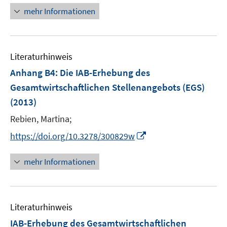
f
n
mehr Informationen
f
e
n
u
e
e
n
Literaturhinweis
m
F
Anhang B4: Die IAB-Erhebung des
e
Gesamtwirtschaftlichen Stellenangebots (EGS)
n
(2013)
s
t
Rebien, Martina;
e
I
https://doi.org/10.3278/300829w
r
n
ö
n
mehr Informationen
f
e
f
u
n
e
e
Literaturhinweis
m
n
F
IAB-Erhebung des Gesamtwirtschaftlichen