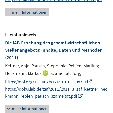
r
n
n
ö
e
n
mehr Informationen
f
u
e
f
e
u
n
m
e
e
F
Literaturhinweis
m
n
e
F
Die IAB-Erhebung des gesamtwirtschaftlichen
n
e
Stellenangebots
:
Inhalte, Daten und Methoden
s
n
(2011)
t
s
e
t
Kettner, Anja;
Pausch, Stephanie;
Rebien, Martina;
r
e
I
Heckmann, Markus
;
Szameitat, Jörg;
ö
r
n
I
f
https://doi.org/10.1007/s12651-011-0087-1
ö
n
n
f
https://doku.iab.de/zaf/2011/2011_3_zaf_kettner_hec
f
e
n
n
I
f
kmann_rebien_pausch_szameitat.pdf
u
e
e
n
n
e
u
n
n
e
mehr Informationen
m
e