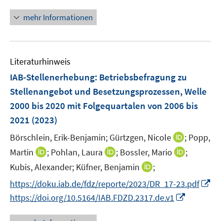
n
n
n
f
ö
n
n
e
r
e
e
n
n
mehr Informationen
f
u
ö
n
n
e
e
f
e
f
u
n
n
m
f
e
e
F
n
Literaturhinweis
m
n
e
e
F
IAB-Stellenerhebung: Betriebsbefragung zu
n
n
e
Stellenangebot und Besetzungsprozessen, Welle
s
n
2000 bis 2020 mit Folgequartalen von 2006 bis
t
s
e
2021
(2023)
t
r
e
I
Börschlein, Erik-Benjamin;
Gürtzgen, Nicole
;
Popp,
ö
r
n
I
I
I
Martin
;
Pohlan, Laura
;
Bossler, Mario
;
f
ö
n
n
n
n
f
I
Kubis, Alexander;
Küfner, Benjamin
;
f
e
n
n
n
n
n
f
I
https://doku.iab.de/fdz/reporte/2023/DR_17-23.pdf
u
e
e
e
e
n
n
n
e
I
https://doi.org/10.5164/IAB.FDZD.2317.de.v1
u
u
u
n
e
e
n
m
n
e
e
e
u
n
e
F
n