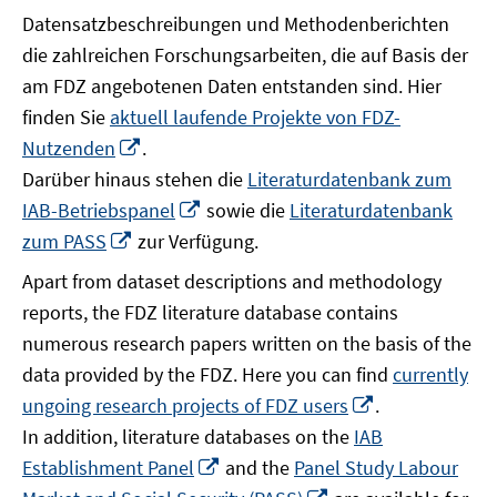
Datensatzbeschreibungen und Methodenberichten
die zahlreichen Forschungsarbeiten, die auf Basis der
am FDZ angebotenen Daten entstanden sind. Hier
finden Sie
aktuell laufende Projekte von FDZ-
In
Nutzenden
.
neuem
Darüber hinaus stehen die
Literaturdatenbank zum
Fenster
In
IAB-Betriebspanel
sowie die
Literaturdatenbank
öffnen
neuem
In
zum PASS
zur Verfügung.
Fenster
neuem
Apart from dataset descriptions and methodology
öffnen
Fenster
reports, the FDZ literature database contains
öffnen
numerous research papers written on the basis of the
data provided by the FDZ. Here you can find
currently
In
ungoing research projects of FDZ users
.
neuem
In addition, literature databases on the
IAB
Fenster
In
Establishment Panel
and the
Panel Study Labour
öffnen
neuem
In