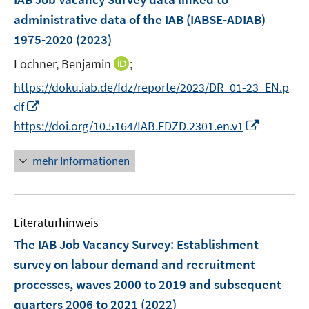
s
n
e
administrative data of the IAB (IABSE-ADIAB)
t
s
n
e
1975-2020
(2023)
t
s
r
e
t
I
Lochner, Benjamin
;
ö
r
e
n
f
https://doku.iab.de/fdz/reporte/2023/DR_01-23_EN.p
ö
r
n
f
I
df
f
ö
e
n
n
I
f
https://doi.org/10.5164/IAB.FDZD.2301.en.v1
f
u
e
n
n
n
f
e
n
e
n
e
n
mehr Informationen
m
u
e
n
e
F
e
u
n
e
m
e
n
F
Literaturhinweis
m
s
e
F
The IAB Job Vacancy Survey: Establishment
t
n
e
e
survey on labour demand and recruitment
s
n
r
processes, waves 2000 to 2019 and subsequent
t
s
ö
e
quarters 2006 to 2021
(2022)
t