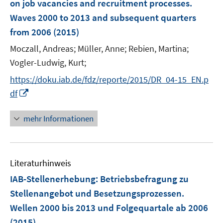
e
on job vacancies and recruitment processes.
t
n
r
e
Waves 2000 to 2013 and subsequent quarters
s
ö
r
from 2006
(2015)
t
f
ö
e
f
Moczall, Andreas;
Müller, Anne;
Rebien, Martina;
f
r
n
Vogler-Ludwig, Kurt;
f
ö
e
n
https://doku.iab.de/fdz/reporte/2015/DR_04-15_EN.p
f
n
e
I
f
df
n
n
n
n
e
mehr Informationen
e
n
u
e
Literaturhinweis
m
F
IAB-Stellenerhebung
:
Betriebsbefragung zu
e
Stellenangebot und Besetzungsprozessen.
n
Wellen 2000 bis 2013 und Folgequartale ab 2006
s
(2015)