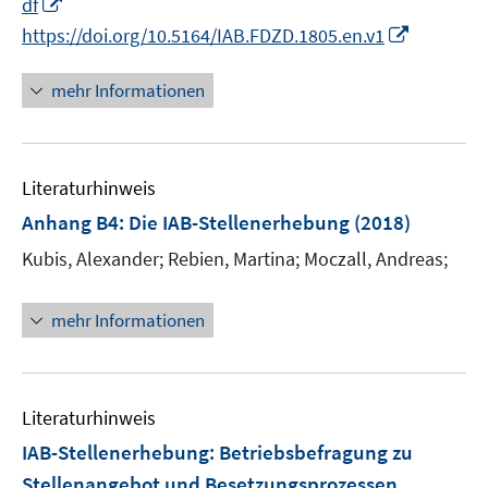
I
f
df
f
n
e
e
e
n
n
I
f
https://doi.org/10.5164/IAB.FDZD.1805.en.v1
n
n
n
n
e
n
n
e
n
n
e
mehr Informationen
u
e
n
e
u
m
e
F
Literaturhinweis
m
e
F
Anhang B4: Die IAB-Stellenerhebung
(2018)
n
e
Kubis, Alexander;
Rebien, Martina;
Moczall, Andreas;
s
n
t
s
e
t
mehr Informationen
r
e
ö
r
f
ö
Literaturhinweis
f
f
n
f
IAB-Stellenerhebung
:
Betriebsbefragung zu
e
n
Stellenangebot und Besetzungsprozessen.