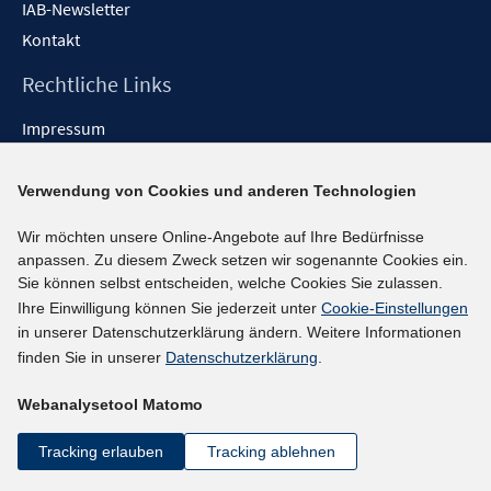
IAB-Newsletter
Kontakt
Rechtliche Links
Impressum
Datenschutzerklärung
Erklärung zur Barrierefreiheit
Verwendung von Cookies und anderen Technologien
Barrieren melden
Wir möchten unsere Online-Angebote auf Ihre Bedürfnisse
Social-Media-Kanäle
anpassen. Zu diesem Zweck setzen wir sogenannte Cookies ein.
Sie können selbst entscheiden, welche Cookies Sie zulassen.
BlueSky
Ihre Einwilligung können Sie jederzeit unter
Cookie-Einstellungen
in unserer Datenschutzerklärung ändern. Weitere Informationen
YouTube
finden Sie in unserer
Datenschutzerklärung
.
LinkedIn
XING
Webanalysetool Matomo
kununu
Tracking erlauben
Tracking ablehnen
Netiquette