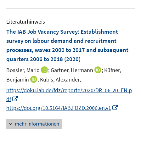
F
F
m
e
u
e
e
F
m
e
n
n
e
F
Literaturhinweis
m
s
s
n
e
F
The IAB Job Vacancy Survey: Establishment
t
t
s
n
e
e
e
survey on labour demand and recruitment
t
s
n
r
r
e
processes, waves 2000 to 2017 and subsequent
t
s
ö
ö
r
e
quarters 2006 to 2018
(2020)
t
f
f
ö
r
e
f
f
I
I
Bossler, Mario
;
Gartner, Hermann
;
Küfner,
f
ö
r
n
n
n
n
f
I
Benjamin
;
Kubis, Alexander;
f
ö
e
e
n
n
n
n
f
f
https://doku.iab.de/fdz/reporte/2020/DR_06-20_EN.p
n
n
e
e
e
n
n
f
I
df
u
u
n
e
e
n
n
I
e
e
https://doi.org/10.5164/IAB.FDZD.2006.en.v1
u
n
e
n
n
m
m
e
n
e
n
F
F
mehr Informationen
m
u
e
e
e
F
e
u
n
n
e