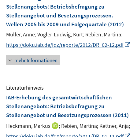
e
Stellenangebots
:
Betriebsbefragung zu
n
Stellenangebot und Besetzungsprozessen.
s
Wellen 2005 bis 2009 und Folgequartale
(2012)
t
e
Müller, Anne;
Vogler-Ludwig, Kurt;
Rebien, Martina;
r
I
https://doku.iab.de/fdz/reporte/2012/DR_02-12.pdf
ö
n
f
n
mehr Informationen
f
e
n
u
e
e
n
Literaturhinweis
m
F
IAB-Erhebung des gesamtwirtschaftlichen
e
Stellenangebots
:
Betriebsbefragung zu
n
Stellenangebot und Besetzungsprozessen
(2011)
s
t
I
Heckmann, Markus
;
Rebien, Martina;
Kettner, Anja;
e
n
I
https://doku.iab.de/fdz/reporte/2011/DR_01-11.pdf