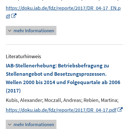
ö
r
https://doku.iab.de/fdz/reporte/2017/DR_04-17_EN.p
f
ö
I
f
df
f
n
n
f
n
e
mehr Informationen
n
e
n
e
u
n
e
Literaturhinweis
m
F
IAB-Stellenerhebung
:
Betriebsbefragung zu
e
Stellenangebot und Besetzungsprozessen.
n
Wellen 2000 bis 2014 und Folgequartale ab 2006
s
(2017)
t
e
Kubis, Alexander;
Moczall, Andreas;
Rebien, Martina;
r
I
https://doku.iab.de/fdz/reporte/2017/DR_04-17.pdf
ö
n
f
n
mehr Informationen
f