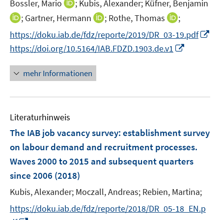
f
I
f
f
Bossler, Mario
;
Kubis, Alexander;
Küfner, Benjamin
f
r
e
n
n
n
n
I
I
I
;
Gartner, Hermann
;
Rothe, Thomas
;
f
ö
n
e
n
e
e
n
n
n
n
I
f
https://doku.iab.de/fdz/reporte/2019/DR_03-19.pdf
n
e
n
n
n
n
n
e
n
f
I
https://doi.org/10.5164/IAB.FDZD.1903.de.v1
u
e
e
e
n
n
n
n
e
u
u
u
e
e
n
mehr Informationen
m
e
e
e
u
n
e
F
m
m
m
e
u
e
F
F
F
m
e
n
e
e
e
F
Literaturhinweis
m
s
n
n
n
e
F
The IAB job vacancy survey
t
:
establishment survey
s
s
s
n
e
e
on labour demand and recruitment processes.
t
t
t
s
n
r
e
e
e
Waves 2000 to 2015 and subsequent quarters
t
s
ö
r
r
r
e
since 2006
(2018)
t
f
ö
ö
ö
r
e
f
Kubis, Alexander;
Moczall, Andreas;
Rebien, Martina;
f
f
f
ö
r
n
f
f
f
https://doku.iab.de/fdz/reporte/2018/DR_05-18_EN.p
f
ö
e
n
n
n