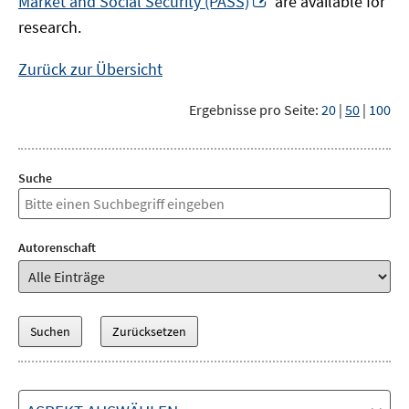
Market and Social Security (PASS)
are available for
Fenster
neuem
research.
öffnen
Fenster
öffnen
Zurück zur Übersicht
Ergebnisse pro Seite:
20
|
50
|
100
Suche
Autorenschaft