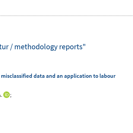
tur / methodology reports"
h misclassified data and an application to labour
A.
;
I
n
n
e
u