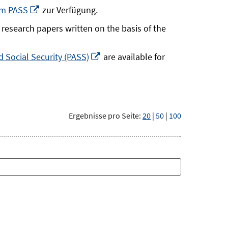
neuem
In
um PASS
zur Verfügung.
Fenster
neuem
research papers written on the basis of the
öffnen
Fenster
öffnen
In
 Social Security (PASS)
are available for
neuem
Fenster
öffnen
Ergebnisse pro Seite:
20
|
50
|
100