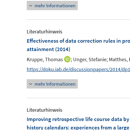
t
mehr Informationen
e
e
u
r
e
ö
m
Literaturhinweis
f
F
Effectiveness of data correction rules in p
f
e
attainment
(2014)
n
n
e
Kruppe, Thomas
;
Unger, Stefanie;
Matthes, 
I
s
n
n
https://doku.iab.de/discussionpapers/2014/dp
t
n
e
mehr Informationen
e
r
u
ö
e
f
m
Literaturhinweis
f
F
Improving retrospective life course data b
n
e
history calendars
:
experiences from a large
e