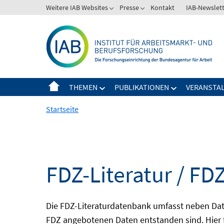
Springe
Weitere IAB Websites
Presse
Kontakt
IAB-Newslet
zum
Inhalt
THEMEN
PUBLIKATIONEN
VERANSTA
Startseite
FDZ-Literatur / FDZ
Die FDZ-Literaturdatenbank umfasst neben Dat
FDZ angebotenen Daten entstanden sind. Hier 