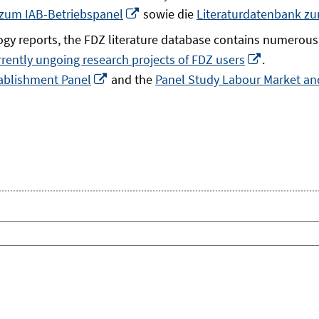
In
 zum IAB-Betriebspanel
sowie die
Literaturdatenbank z
neuem
gy reports, the FDZ literature database contains numerous 
Fenster
In
rrently ungoing research projects of FDZ users
.
öffnen
In
neuem
ablishment Panel
and the
Panel Study Labour Market and
neuem
Fenster
Fenster
öffnen
öffnen