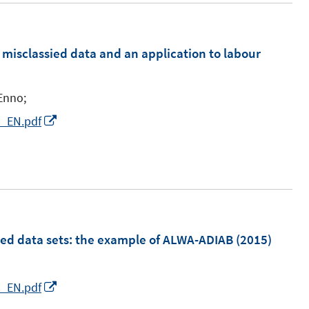
e
m
F
h misclassied data and an application to labour
e
n
Enno;
s
I
5_EN.pdf
t
n
e
n
r
e
ö
u
f
e
f
m
ked data sets
:
the example of ALWA-ADIAB
(2015)
n
F
e
e
n
I
5_EN.pdf
n
n