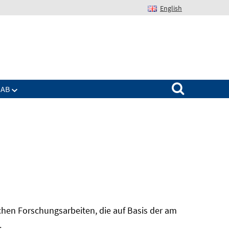
English
Suchen nach:
IAB
hen Forschungsarbeiten, die auf Basis der am
In
.