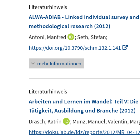
ö
m
Literaturhinweis
f
f
f
F
ALWA-ADIAB - Linked individual survey and 
n
n
f
e
methodological research
(2012)
e
e
n
n
n
n
e
Antoni, Manfred
;
Seth, Stefan;
I
s
n
n
I
https://doi.org/10.3790/schm.132.1.141
t
n
n
e
mehr Informationen
e
n
r
u
e
ö
e
u
f
m
e
Literaturhinweis
f
F
m
Arbeiten und Lernen im Wandel
:
Teil V: Di
n
e
F
Tätigkeit, Ausbildung und Branche
(2012)
e
n
e
n
Drasch, Katrin
;
Munz, Manuel;
Valentin, Mar
I
s
n
n
https://doku.iab.de/fdz/reporte/2012/MR_04-12
t
s
n