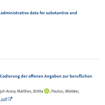
e
m
administrative data for substantive and
F
e
n
s
t
e
r
ö
f
e Codierung der offenen Angaben zur beruflichen
f
n
e
got-Anna;
Matthes, Britta
;
Paulus, Wiebke;
I
n
n
I
.pdf
n