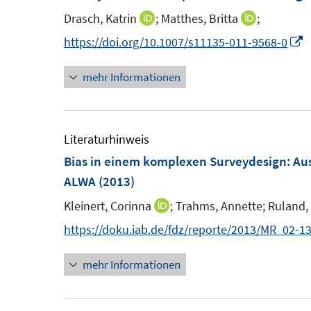
n
n
Drasch, Katrin
;
Matthes, Britta
;
I
I
s
n
n
I
https://doi.org/10.1007/s11135-011-9568-0
t
n
n
n
e
mehr Informationen
e
e
n
r
u
u
e
ö
e
e
u
f
m
m
e
Literaturhinweis
f
F
F
Bias in einem komplexen Surveydesign
:
Aus
n
e
e
F
ALWA
(2013)
e
n
n
e
n
Kleinert, Corinna
;
Trahms, Annette;
Ruland, 
I
s
s
n
n
https://doku.iab.de/fdz/reporte/2013/MR_02-13
t
t
s
n
e
e
t
mehr Informationen
e
r
r
e
u
ö
ö
r
e
f
f