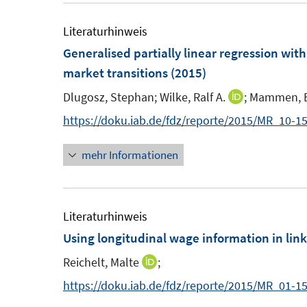
u
e
Literaturhinweis
m
Generalised partially linear regression wit
F
market transitions
(2015)
e
Dlugosz, Stephan;
Wilke, Ralf A.
;
Mammen, 
I
n
n
https://doku.iab.de/fdz/reporte/2015/MR_10-1
s
n
t
mehr Informationen
e
e
u
r
e
ö
m
Literaturhinweis
f
F
Using longitudinal wage information in lin
f
e
n
Reichelt, Malte
;
I
n
e
n
https://doku.iab.de/fdz/reporte/2015/MR_01-1
s
n
n