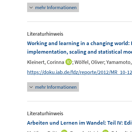
e
t
mehr Informationen
e
r
e
u
ö
r
e
f
ö
m
Literaturhinweis
f
f
F
Working and learning in a changing world
:
n
f
e
implementation, scaling and statistical mod
e
n
n
n
e
Kleinert, Corinna
;
Wölfel, Oliver;
Yamamoto, 
I
s
n
n
https://doku.iab.de/fdz/reporte/2012/MR_10-1
t
n
e
mehr Informationen
e
r
u
ö
e
f
m
Literaturhinweis
f
F
Arbeiten und Lernen im Wandel
:
Teil IV: E
n
e
e