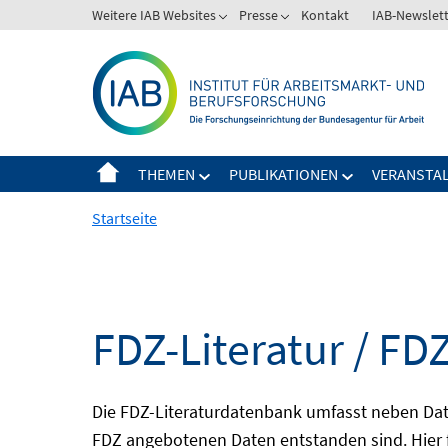
Springe
Weitere IAB Websites
Presse
Kontakt
IAB-Newslet
zum
Inhalt
THEMEN
PUBLIKATIONEN
VERANSTA
Startseite
FDZ-Literatur / FDZ
Die FDZ-Literaturdatenbank umfasst neben Dat
FDZ angebotenen Daten entstanden sind. Hier 