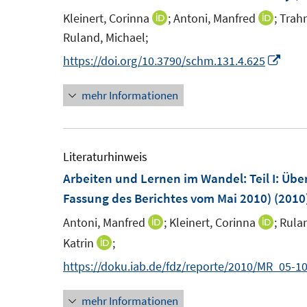
e
e
Kleinert, Corinna
;
Antoni, Manfred
;
Trah
I
I
n
n
Ruland, Michael;
n
n
s
n
n
I
https://doi.org/10.3790/schm.131.4.625
t
e
e
n
e
mehr Informationen
u
u
n
r
e
e
e
ö
m
m
u
f
F
F
e
Literaturhinweis
f
e
e
m
Arbeiten und Lernen im Wandel
:
Teil I: Üb
n
n
n
F
Fassung des Berichtes vom Mai 2010)
(2010
e
s
s
e
n
Antoni, Manfred
;
Kleinert, Corinna
;
Rulan
I
I
t
t
n
n
n
Katrin
;
I
e
e
s
n
n
n
https://doku.iab.de/fdz/reporte/2010/MR_05-10
r
r
t
e
e
n
ö
ö
e
u
u
mehr Informationen
e
f
f