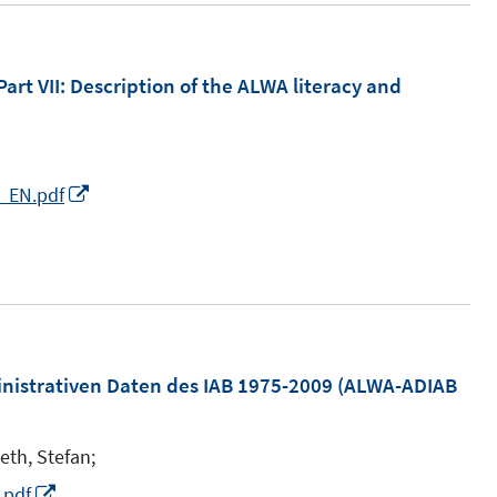
Part VII: Description of the ALWA literacy and
I
2_EN.pdf
n
n
e
u
e
m
nistrativen Daten des IAB 1975-2009 (ALWA-ADIAB
F
e
eth, Stefan;
n
I
.pdf