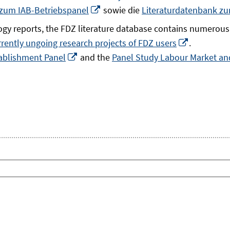
In
 zum IAB-Betriebspanel
sowie die
Literaturdatenbank z
neuem
gy reports, the FDZ literature database contains numerous 
Fenster
In
rrently ungoing research projects of FDZ users
.
öffnen
In
neuem
ablishment Panel
and the
Panel Study Labour Market and
neuem
Fenster
Fenster
öffnen
öffnen