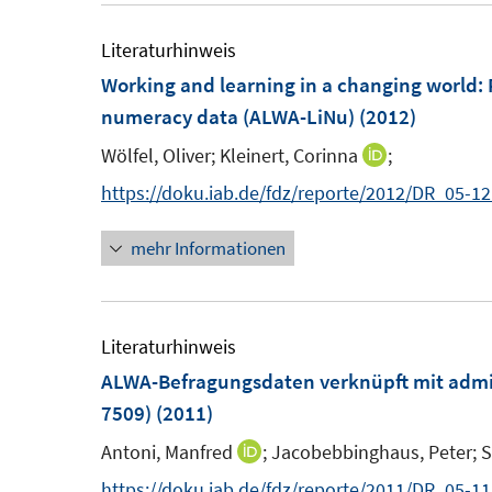
e
u
m
e
Literaturhinweis
F
m
Working and learning in a changing world
:
e
F
numeracy data (ALWA-LiNu)
(2012)
n
e
Wölfel, Oliver;
Kleinert, Corinna
;
I
s
n
n
https://doku.iab.de/fdz/reporte/2012/DR_05-1
t
s
n
e
t
mehr Informationen
e
r
e
u
ö
r
e
f
ö
m
Literaturhinweis
f
f
F
ALWA-Befragungsdaten verknüpft mit admi
n
f
e
7509)
(2011)
e
n
n
n
e
Antoni, Manfred
;
Jacobebbinghaus, Peter;
S
I
s
n
n
https://doku.iab.de/fdz/reporte/2011/DR_05-11