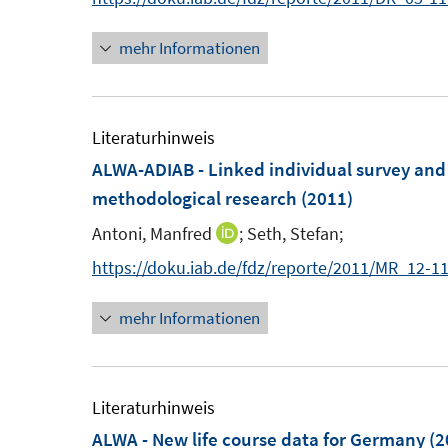
t
n
e
mehr Informationen
e
r
u
ö
e
f
m
Literaturhinweis
f
F
ALWA-ADIAB - Linked individual survey and 
n
e
methodological research
(2011)
e
n
n
Antoni, Manfred
;
Seth, Stefan;
I
s
n
https://doku.iab.de/fdz/reporte/2011/MR_12-1
t
n
e
mehr Informationen
e
r
u
ö
e
f
m
Literaturhinweis
f
F
ALWA - New life course data for Germany
(2
n