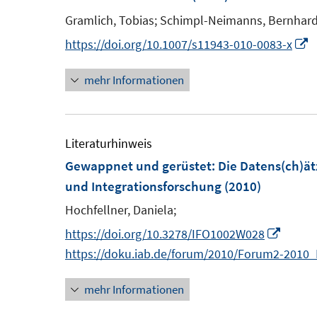
s
n
Gramlich, Tobias;
Schimpl-Neimanns, Bernhard
t
s
I
https://doi.org/10.1007/s11943-010-0083-x
e
t
n
r
e
mehr Informationen
n
ö
r
e
f
ö
u
f
f
e
Literaturhinweis
n
f
Gewappnet und gerüstet: Die Datens(ch)ätz
e
n
F
n
und Integrationsforschung
(2010)
e
e
n
Hochfellner, Daniela;
n
I
https://doi.org/10.3278/IFO1002W028
s
n
https://doku.iab.de/forum/2010/Forum2-2010_
t
n
e
mehr Informationen
e
r
u