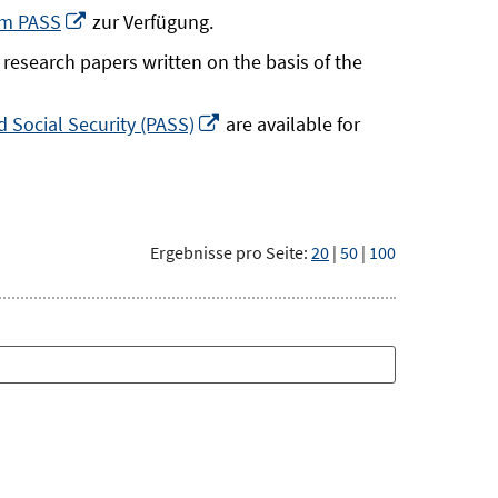
neuem
In
um PASS
zur Verfügung.
Fenster
neuem
research papers written on the basis of the
öffnen
Fenster
öffnen
In
 Social Security (PASS)
are available for
neuem
Fenster
öffnen
Ergebnisse pro Seite:
20
|
50
|
100