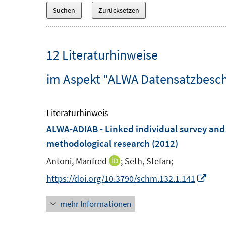
12 Literaturhinweise
im Aspekt "ALWA Datensatzbeschr
Literaturhinweis
ALWA-ADIAB - Linked individual survey and 
methodological research
(2012)
Antoni, Manfred
;
Seth, Stefan;
I
n
I
https://doi.org/10.3790/schm.132.1.141
n
n
mehr Informationen
e
n
u
e