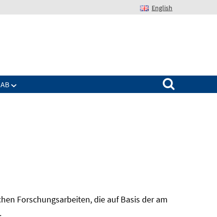
English
Suchen nach:
IAB
hen Forschungsarbeiten, die auf Basis der am
In
.