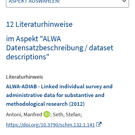
ASPEKT AUSWÄHLEN:
12 Literaturhinweise
im Aspekt "ALWA
Datensatzbeschreibung / dataset
descriptions"
Literaturhinweis
ALWA-ADIAB - Linked individual survey and
administrative data for substantive and
methodological research
(2012)
I
Antoni, Manfred
;
Seth, Stefan;
n
I
https://doi.org/10.3790/schm.132.1.141
n
n