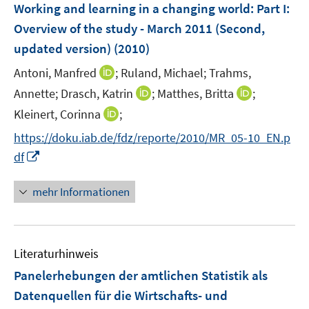
F
e
e
Working and learning in a changing world
t
:
Part I:
s
e
r
r
e
Overview of the study - March 2011 (Second,
t
n
ö
ö
r
e
updated version)
(2010)
s
f
f
ö
r
t
f
f
I
Antoni, Manfred
;
Ruland, Michael;
Trahms,
f
ö
e
n
n
n
f
I
I
Annette;
Drasch, Katrin
;
Matthes, Britta
;
f
r
e
e
n
n
n
n
f
I
Kleinert, Corinna
;
ö
n
n
e
e
n
n
n
n
f
https://doku.iab.de/fdz/reporte/2010/MR_05-10_EN.p
u
n
e
e
e
n
f
I
e
df
u
u
n
e
n
n
m
e
e
u
e
n
F
mehr Informationen
m
m
e
n
e
e
F
F
m
u
n
e
e
F
e
s
n
n
e
Literaturhinweis
m
t
s
s
n
F
e
Panelerhebungen der amtlichen Statistik als
t
t
s
e
r
e
e
Datenquellen für die Wirtschafts- und
t
n
ö
r
r