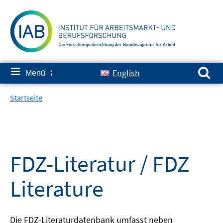
Springe
zum
Inhalt
Suchen nach:
≡
English
Menü
✘
Startseite
FDZ-Literatur / FDZ
Literature
Die FDZ-Literaturdatenbank umfasst neben