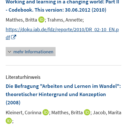
Working and learning in a changing world
:
Part II
n
n
e
- Codebook. This version: 30.06.2012
(2010)
s
n
t
I
Matthes, Britta
;
Trahms, Annette;
s
e
n
t
https://doku.iab.de/fdz/reporte/2010/DR_02-10_EN.p
r
n
e
I
df
ö
e
r
n
f
u
ö
n
mehr Informationen
f
e
f
e
n
m
f
u
e
F
n
e
n
e
e
Literaturhinweis
m
n
n
F
Die Befragung "Arbeiten und Lernen im Wandel"
:
s
e
theoretischer Hintergrund und Konzeption
t
n
e
(2008)
s
r
t
I
I
Kleinert, Corinna
;
Matthes, Britta
;
Jacob, Marita
ö
e
n
n
I
;
f
r
n
n