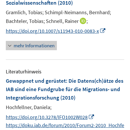
e
Sozialwissenschaften
(2010)
s
f
ö
ö
r
t
f
Gramlich, Tobias;
Schimpl-Neimanns, Bernhard;
f
f
ö
e
n
f
f
I
Bachteler, Tobias;
Schnell, Rainer
;
f
r
e
n
n
n
f
I
https://doi.org/10.1007/s11943-010-0083-x
ö
n
e
e
n
n
n
f
n
n
e
e
n
mehr Informationen
f
u
n
e
n
e
u
e
m
e
n
F
Literaturhinweis
m
e
F
Gewappnet und gerüstet: Die Datens(ch)ätze des
n
e
IAB sind eine Fundgrube für die Migrations- und
s
n
Integrationsforschung
(2010)
t
s
e
t
Hochfellner, Daniela;
r
e
I
https://doi.org/10.3278/IFO1002W028
ö
r
n
https://doku.iab.de/forum/2010/Forum2-2010_Hochfe
f
ö