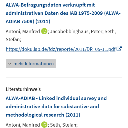
F
ALWA-Befragungsdaten verknüpft mit
s
e
administrativen Daten des IAB 1975-2009 (ALWA-
t
n
e
ADIAB 7509)
(2011)
s
r
t
I
Antoni, Manfred
;
Jacobebbinghaus, Peter;
Seth,
ö
e
n
Stefan;
f
r
n
f
I
https://doku.iab.de/fdz/reporte/2011/DR_05-11.pdf
ö
e
n
n
f
u
e
n
mehr Informationen
f
e
n
e
n
m
u
e
F
e
n
e
Literaturhinweis
m
n
F
ALWA-ADIAB - Linked individual survey and
s
e
administrative data for substantive and
t
n
e
methodological research
(2011)
s
r
t
I
Antoni, Manfred
;
Seth, Stefan;
ö