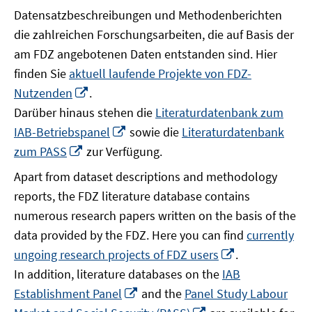
Datensatzbeschreibungen und Methodenberichten
die zahlreichen Forschungsarbeiten, die auf Basis der
am FDZ angebotenen Daten entstanden sind. Hier
finden Sie
aktuell laufende Projekte von FDZ-
In
Nutzenden
.
neuem
Darüber hinaus stehen die
Literaturdatenbank zum
Fenster
In
IAB-Betriebspanel
sowie die
Literaturdatenbank
öffnen
neuem
In
zum PASS
zur Verfügung.
Fenster
neuem
Apart from dataset descriptions and methodology
öffnen
Fenster
reports, the FDZ literature database contains
öffnen
numerous research papers written on the basis of the
data provided by the FDZ. Here you can find
currently
In
ungoing research projects of FDZ users
.
neuem
In addition, literature databases on the
IAB
Fenster
In
Establishment Panel
and the
Panel Study Labour
öffnen
neuem
In