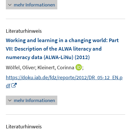
e
n
mehr Informationen
u
e
e
u
m
e
F
Literaturhinweis
m
e
F
Working and learning in a changing world
:
Part
n
e
VII: Description of the ALWA literacy and
s
n
numeracy data (ALWA-LiNu)
t
(2012)
s
e
t
I
Wölfel, Oliver;
Kleinert, Corinna
;
r
e
n
https://doku.iab.de/fdz/reporte/2012/DR_05-12_EN.p
ö
r
n
I
f
df
ö
e
n
f
f
u
n
n
mehr Informationen
f
e
e
e
n
m
u
n
e
F
e
n
e
Literaturhinweis
m
n