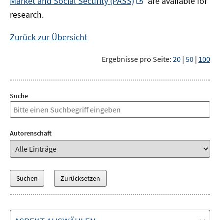
Market and Social Security (PASS)
are available for
Fenster
neuem
research.
öffnen
Fenster
öffnen
Zurück zur Übersicht
Ergebnisse pro Seite:
20
|
50
|
100
Suche
Autorenschaft