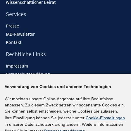
Wissenschaftlicher Beirat
e
n
Services
Presse
IAB-Newsletter
Kontakt
Rechtliche Links
Impressum
Datenschutzerklärung
Erklärung zur Barrierefreiheit
Verwendung von Cookies und anderen Technologien
Barrieren melden
Wir möchten unsere Online-Angebote auf Ihre Bedürfnisse
Social-Media-Kanäle
anpassen. Zu diesem Zweck setzen wir sogenannte Cookies ein.
Sie können selbst entscheiden, welche Cookies Sie zulassen.
BlueSky
Ihre Einwilligung können Sie jederzeit unter
Cookie-Einstellungen
YouTube
in unserer Datenschutzerklärung ändern. Weitere Informationen
LinkedIn