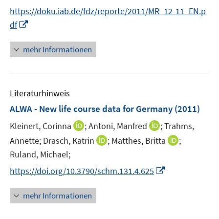
e
n
f
https://doku.iab.de/fdz/reporte/2011/MR_12-11_EN.p
r
n
f
I
df
ö
e
n
n
f
u
e
n
mehr Informationen
f
e
n
e
n
m
u
e
F
e
n
e
Literaturhinweis
m
n
F
ALWA - New life course data for Germany
(2011)
s
e
t
I
I
Kleinert, Corinna
;
Antoni, Manfred
;
Trahms,
n
e
n
n
I
I
Annette;
s
Drasch, Katrin
;
Matthes, Britta
;
r
n
n
n
n
t
Ruland, Michael;
ö
e
e
n
n
e
I
f
https://doi.org/10.3790/schm.131.4.625
u
u
e
e
r
n
f
e
e
u
u
ö
n
n
mehr Informationen
m
m
e
e
f
e
e
F
F
m
m
f
u
n