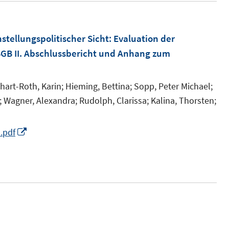
u
e
m
stellungspolitischer Sicht
:
Evaluation der
F
GB II. Abschlussbericht und Anhang zum
e
n
hart-Roth, Karin;
Hieming, Bettina;
Sopp, Peter Michael;
s
;
Wagner, Alexandra;
Rudolph, Clarissa;
Kalina, Thorsten;
t
e
I
.pdf
r
n
ö
n
f
e
f
u
n
e
e
m
n