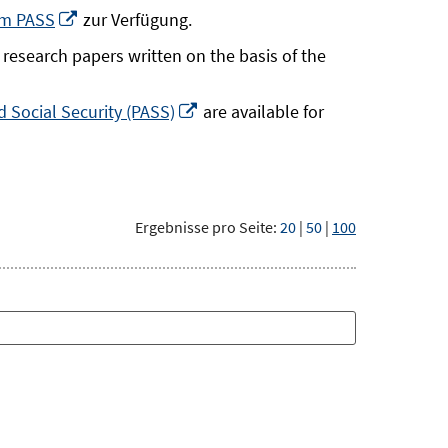
neuem
In
um PASS
zur Verfügung.
Fenster
neuem
research papers written on the basis of the
öffnen
Fenster
öffnen
In
 Social Security (PASS)
are available for
neuem
Fenster
öffnen
Ergebnisse pro Seite:
20
|
50
|
100