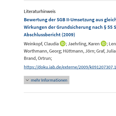
Literaturhinweis
Bewertung der SGB II-Umsetzung aus gleich
Wirkungen der Grundsicherung nach § 55 S
Abschlussbericht
(2009)
Weinkopf, Claudia
;
Jaehrling, Karen
;
Len
I
I
Worthmann, Georg;
Hüttmann, Jörn;
Graf, Julia
n
n
Brand, Ortrun;
n
n
e
e
https://doku.iab.de/externe/2009/k091207307,1
u
u
mehr Informationen
e
e
m
m
F
F
e
e
n
n