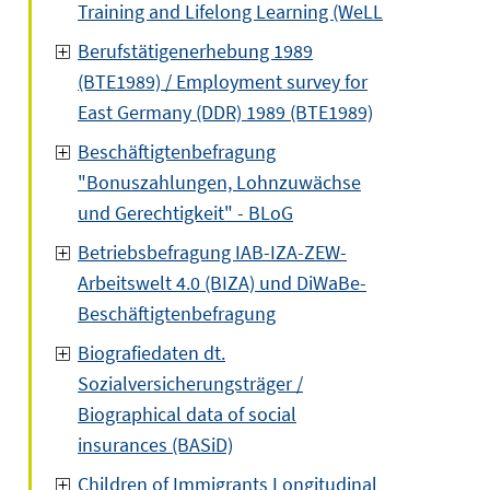
Training and Lifelong Learning (WeLL
Berufstätigenerhebung 1989
(BTE1989) / Employment survey for
East Germany (DDR) 1989 (BTE1989)
Beschäftigtenbefragung
"Bonuszahlungen, Lohnzuwächse
und Gerechtigkeit" - BLoG
Betriebsbefragung IAB-IZA-ZEW-
Arbeitswelt 4.0 (BIZA) und DiWaBe-
Beschäftigtenbefragung
Biografiedaten dt.
Sozialversicherungsträger /
Biographical data of social
insurances (BASiD)
Children of Immigrants Longitudinal