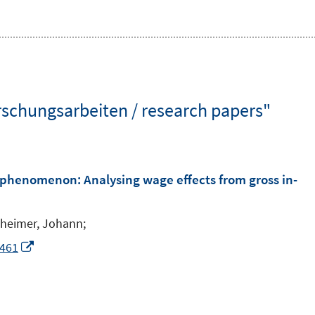
schungsarbeiten / research papers"
 phenomenon: Analysing wage effects from gross in-
heimer, Johann;
I
3461
n
n
e