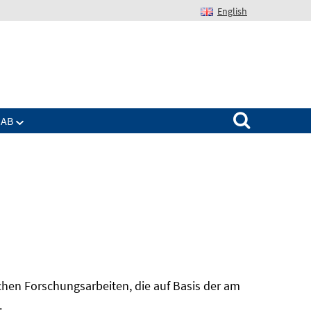
English
Suchen nach:
IAB
hen Forschungsarbeiten, die auf Basis der am
In
.