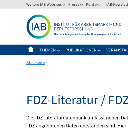
Springe
Weitere IAB Websites
Presse
Kontakt
IAB-Newslet
zum
Inhalt
THEMEN
PUBLIKATIONEN
VERANSTA
Startseite
FDZ-Literatur / FDZ
Die FDZ-Literaturdatenbank umfasst neben Dat
FDZ angebotenen Daten entstanden sind. Hier 