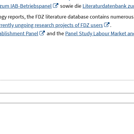
In
 zum IAB-Betriebspanel
sowie die
Literaturdatenbank z
neuem
gy reports, the FDZ literature database contains numerous 
Fenster
In
rrently ungoing research projects of FDZ users
.
öffnen
In
neuem
ablishment Panel
and the
Panel Study Labour Market and
neuem
Fenster
Fenster
öffnen
öffnen