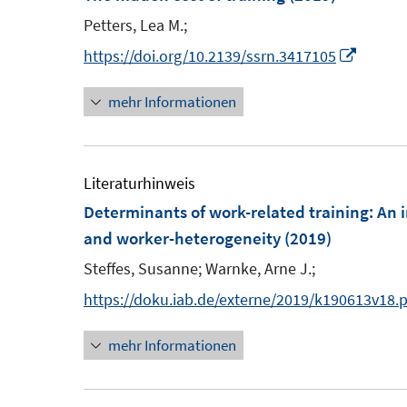
e
e
Petters, Lea M.;
n
n
n
e
I
https://doi.org/10.2139/ssrn.3417105
s
n
n
t
mehr Informationen
n
e
e
r
u
ö
e
Literaturhinweis
f
m
Determinants of work-related training: An 
f
F
and worker-heterogeneity
(2019)
n
e
e
Steffes, Susanne;
Warnke, Arne J.;
n
n
https://doku.iab.de/externe/2019/k190613v18.
s
t
mehr Informationen
e
r