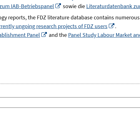
In
 zum IAB-Betriebspanel
sowie die
Literaturdatenbank z
neuem
gy reports, the FDZ literature database contains numerous 
Fenster
In
rrently ungoing research projects of FDZ users
.
öffnen
In
neuem
ablishment Panel
and the
Panel Study Labour Market and
neuem
Fenster
Fenster
öffnen
öffnen