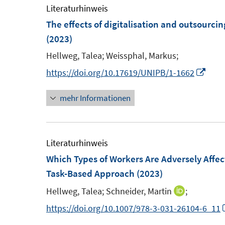
m
Literaturhinweis
F
The effects of digitalisation and outsourci
e
(2023)
n
Hellweg, Talea;
Weissphal, Markus;
s
I
https://doi.org/10.17619/UNIPB/1-1662
t
n
e
mehr Informationen
n
r
e
ö
u
f
e
Literaturhinweis
f
m
Which Types of Workers Are Adversely Affec
n
F
Task-Based Approach
(2023)
e
e
n
Hellweg, Talea;
Schneider, Martin
;
I
n
n
https://doi.org/10.1007/978-3-031-26104-6_11
s
n