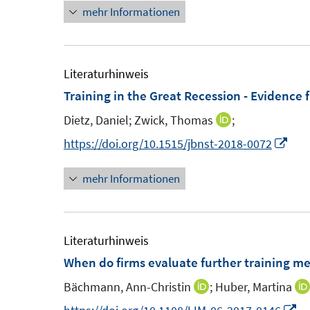
t
mehr Informationen
e
e
u
r
e
ö
m
Literaturhinweis
f
F
Training in the Great Recession - Evidence 
f
e
n
Dietz, Daniel;
Zwick, Thomas
;
I
n
e
n
I
https://doi.org/10.1515/jbnst-2018-0072
s
n
n
n
t
mehr Informationen
e
n
e
u
e
r
e
u
ö
m
e
Literaturhinweis
f
F
m
When do firms evaluate further training m
f
e
F
n
Bächmann, Ann-Christin
;
Huber, Martina
I
n
e
e
n
I