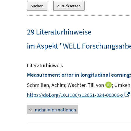
29 Literaturhinweise
im Aspekt "WELL Forschungsarbei
Literaturhinweis
Measurement error in longitudinal earnin
Schmillen, Achim;
Wachter, Till von
;
Umkehr
I
n
https://doi.org/10.1186/s12651-024-00366-x
n
mehr Informationen
e
u
e