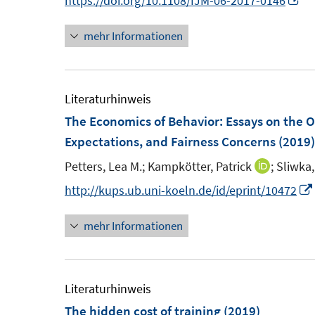
https://doi.org/10.1108/IJM-06-2017-0146
s
n
n
n
n
t
s
mehr Informationen
e
n
e
t
u
e
r
e
e
u
ö
r
m
e
Literaturhinweis
f
ö
F
m
The Economics of Behavior
:
Essays on the O
f
f
e
F
Expectations, and Fairness Concerns
(2019)
n
f
n
e
e
n
Petters, Lea M.;
Kampkötter, Patrick
;
Sliwka,
I
s
n
n
e
n
http://kups.ub.uni-koeln.de/id/eprint/10472
t
s
n
n
e
t
mehr Informationen
e
r
e
u
ö
r
e
f
ö
m
Literaturhinweis
f
f
F
The hidden cost of training
(2019)
n
f