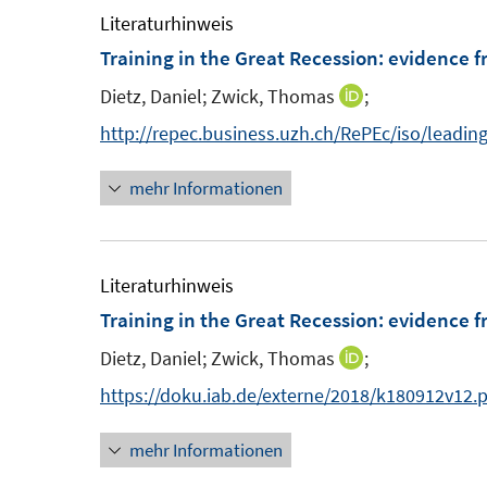
ö
Literaturhinweis
f
Training in the Great Recession
:
evidence f
f
Dietz, Daniel;
Zwick, Thomas
;
n
I
e
n
http://repec.business.uzh.ch/RePEc/iso/leadi
n
n
mehr Informationen
e
u
e
m
Literaturhinweis
F
Training in the Great Recession
:
evidence f
e
Dietz, Daniel;
Zwick, Thomas
;
I
n
n
https://doku.iab.de/externe/2018/k180912v12.
s
n
t
mehr Informationen
e
e
u