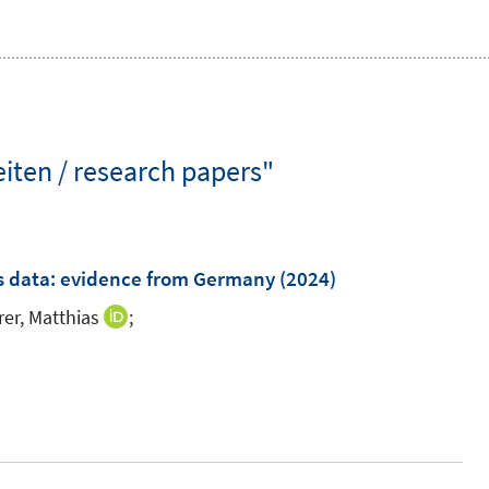
ten / research papers"
gs data: evidence from Germany
(2024)
er, Matthias
;
I
n
I
n
n
e
n
u
e
e
u