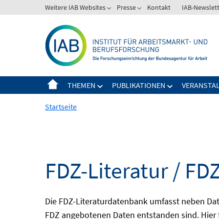
Springe
Weitere IAB Websites
Presse
Kontakt
IAB-Newslet
zum
Inhalt
THEMEN
PUBLIKATIONEN
VERANSTA
Startseite
FDZ-Literatur / FDZ
Die FDZ-Literaturdatenbank umfasst neben Dat
FDZ angebotenen Daten entstanden sind. Hier 