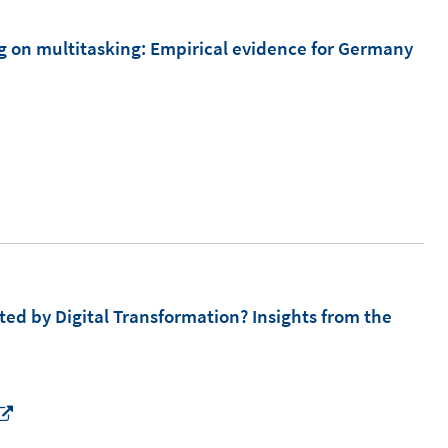
m
e
F
m
ng on multitasking: Empirical evidence for Germany
e
F
n
e
s
n
t
s
e
t
r
e
ö
r
f
ö
f
f
ted by Digital Transformation? Insights from the
n
f
e
n
n
e
n
I
n