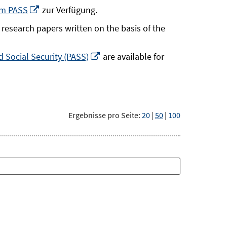
neuem
In
um PASS
zur Verfügung.
Fenster
neuem
research papers written on the basis of the
öffnen
Fenster
öffnen
In
 Social Security (PASS)
are available for
neuem
Fenster
öffnen
Ergebnisse pro Seite:
20
|
50
|
100