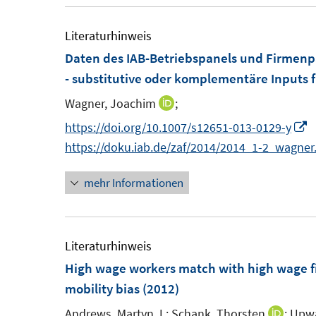
r
e
ö
m
Literaturhinweis
f
F
Daten des IAB-Betriebspanels und Firmenp
f
e
- substitutive oder komplementäre Inputs f
n
n
e
Wagner, Joachim
;
I
s
n
n
I
https://doi.org/10.1007/s12651-013-0129-y
t
n
n
https://doku.iab.de/zaf/2014/2014_1-2_wagner
e
e
n
r
mehr Informationen
u
e
ö
e
u
f
m
e
f
F
Literaturhinweis
n
e
F
High wage workers match with high wage f
e
n
e
mobility bias
(2012)
n
s
n
Andrews, Martyn J.;
Schank, Thorsten
;
Upwa
I