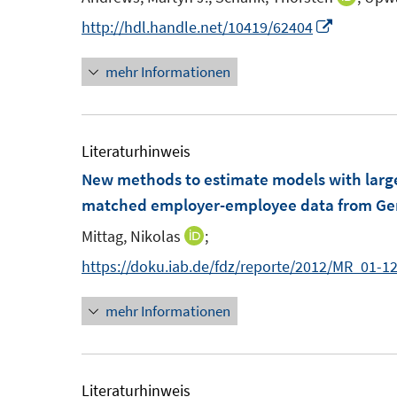
t
s
n
I
http://hdl.handle.net/10419/62404
e
t
n
n
r
e
mehr Informationen
e
n
ö
r
u
e
f
ö
e
u
f
f
m
e
Literaturhinweis
n
f
F
m
New methods to estimate models with large s
e
n
e
F
matched employer-employee data from G
n
e
n
e
n
Mittag, Nikolas
;
I
s
n
n
https://doku.iab.de/fdz/reporte/2012/MR_01-1
t
s
n
e
t
mehr Informationen
e
r
e
u
ö
r
e
f
ö
m
Literaturhinweis
f