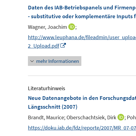
f
F
Daten des IAB-Betriebspanels und Firmenp
n
f
e
- substitutive oder komplementäre Inputs f
e
n
n
n
e
Wagner, Joachim
;
I
s
n
n
http://www.leuphana.de/fileadmin/user_uplo
t
n
I
2_Upload.pdf
e
e
n
r
mehr Informationen
u
n
ö
e
e
f
m
u
f
F
e
Literaturhinweis
n
e
m
Neue Datenangebote in den Forschungsda
e
n
F
Längsschnitt
(2007)
n
s
e
Brandt, Maurice;
Oberschachtsiek, Dirk
;
Poh
I
t
n
n
https://doku.iab.de/fdz/reporte/2007/MR_07-07
e
s
n