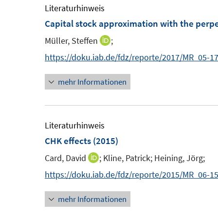
m
Literaturhinweis
F
Capital stock approximation with the perp
e
Müller, Steffen
;
I
n
n
https://doku.iab.de/fdz/reporte/2017/MR_05-1
s
n
t
mehr Informationen
e
e
u
r
e
ö
m
Literaturhinweis
f
F
CHK effects
(2015)
f
e
n
Card, David
;
Kline, Patrick;
Heining, Jörg;
I
n
e
n
https://doku.iab.de/fdz/reporte/2015/MR_06-1
s
n
n
t
mehr Informationen
e
e
u