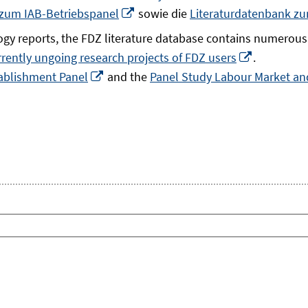
In
 zum IAB-Betriebspanel
sowie die
Literaturdatenbank z
neuem
gy reports, the FDZ literature database contains numerous 
Fenster
In
rrently ungoing research projects of FDZ users
.
öffnen
In
neuem
ablishment Panel
and the
Panel Study Labour Market and
neuem
Fenster
Fenster
öffnen
öffnen