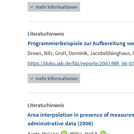
r
t
mehr Informationen
e
ö
e
u
f
r
e
f
ö
m
Literaturhinweis
n
f
F
Programmierbeispiele zur Aufbereitung vo
e
f
e
n
Drews, Nils;
Groll, Dominik;
n
Jacobebbinghaus, P
n
e
https://doku.iab.de/fdz/reporte/2007/MR_06-07
s
n
t
mehr Informationen
e
r
ö
Literaturhinweis
f
Area interpolation in presence of measure
f
administrative data
(2006)
n
e
Arntz, Melanie
;
Wilke, Ralf A.
;