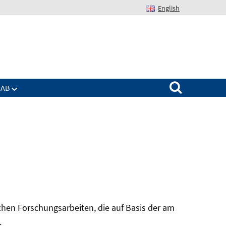
English
Suchen nach:
IAB
hen Forschungsarbeiten, die auf Basis der am
In
.