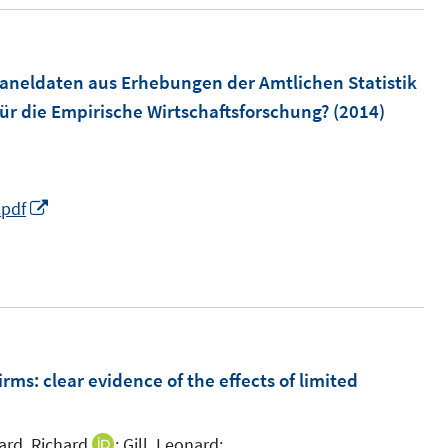
e
u
r
e
ö
m
aneldaten aus Erhebungen der Amtlichen Statistik
f
F
ür die Empirische Wirtschaftsforschung?
(2014)
f
e
n
n
e
s
n
I
.pdf
t
n
e
n
r
e
ö
u
f
m
e
f
m
irms
:
clear evidence of the effects of limited
n
F
e
e
n
rd, Richard
;
Gill, Leonard;
I