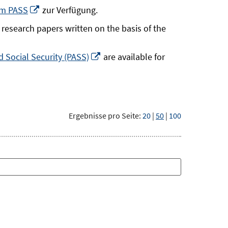
neuem
In
um PASS
zur Verfügung.
Fenster
neuem
research papers written on the basis of the
öffnen
Fenster
öffnen
In
 Social Security (PASS)
are available for
neuem
Fenster
öffnen
Ergebnisse pro Seite:
20
|
50
|
100