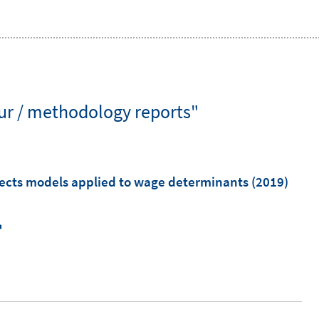
ur / methodology reports"
ffects models applied to wage determinants
(2019)
I
n
n
e
u