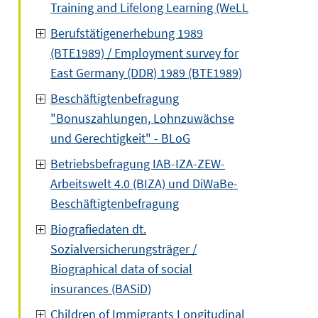
Training and Lifelong Learning (WeLL
Berufstätigenerhebung 1989
(BTE1989) / Employment survey for
East Germany (DDR) 1989 (BTE1989)
Beschäftigtenbefragung
"Bonuszahlungen, Lohnzuwächse
und Gerechtigkeit" - BLoG
Betriebsbefragung IAB-IZA-ZEW-
Arbeitswelt 4.0 (BIZA) und DiWaBe-
Beschäftigtenbefragung
Biografiedaten dt.
Sozialversicherungsträger /
Biographical data of social
insurances (BASiD)
Children of Immigrants Longitudinal