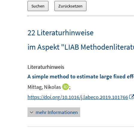
22 Literaturhinweise
im Aspekt "LIAB Methodenliterat
Literaturhinweis
A simple method to estimate large fixed e
Mittag, Nikolas
;
I
n
https://doi.org/10.1016/j.labeco.2019.101766
n
mehr Informationen
e
u
e