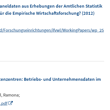
m
aneldaten aus Erhebungen der Amtlichen Statistik
n
F
ür die Empirische Wirtschaftsforschung?
(2012)
e
e
n
n
ad/Forschungseinrichtungen/ifvwl/WorkingPapers/wp_25
s
t
e
r
ö
f
f
tenzentren
:
Betriebs- und Unternehmensdaten im
n
e
n
l, Ramona;
I
.pdf
n