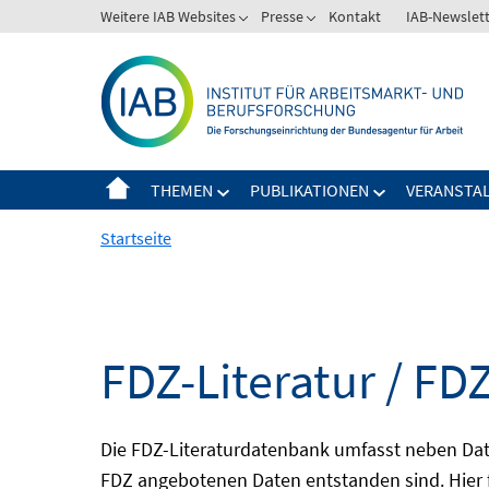
Springe
Weitere IAB Websites
Presse
Kontakt
IAB-Newslet
zum
Inhalt
THEMEN
PUBLIKATIONEN
VERANSTA
Startseite
FDZ-Literatur / FDZ
Die FDZ-Literaturdatenbank umfasst neben Dat
FDZ angebotenen Daten entstanden sind. Hier 