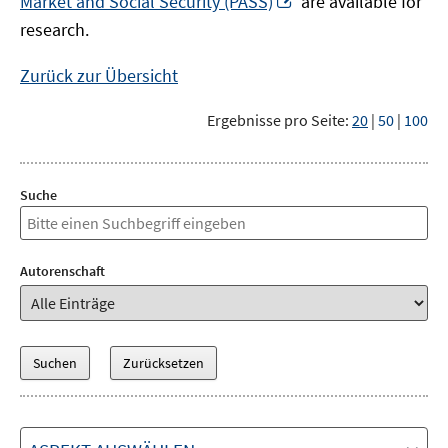
Market and Social Security (PASS)
are available for
Fenster
neuem
research.
öffnen
Fenster
öffnen
Zurück zur Übersicht
Ergebnisse pro Seite:
20
|
50
|
100
Suche
Autorenschaft