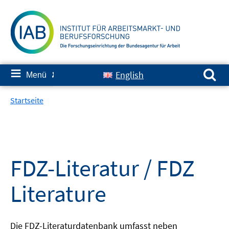
Springe
zum
Inhalt
Suchen nach:
≡
English
Menü
✘
Startseite
FDZ-Literatur / FDZ
Literature
Die FDZ-Literaturdatenbank umfasst neben