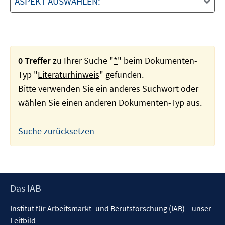
ASPEKT AUSWÄHLEN:
0 Treffer
zu Ihrer Suche "
*
" beim Dokumenten-
Typ "
Literaturhinweis
" gefunden.
Bitte verwenden Sie ein anderes Suchwort oder
wählen Sie einen anderen Dokumenten-Typ aus.
Suche zurücksetzen
Footer
Das IAB
Inhalt
Institut für Arbeitsmarkt- und Berufsforschung (IAB) – unser
Leitbild