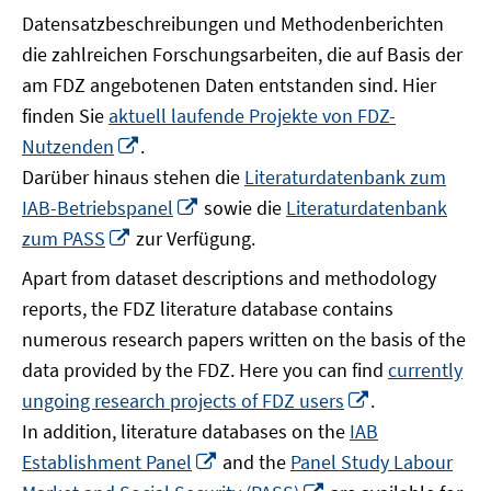
Datensatzbeschreibungen und Methodenberichten
die zahlreichen Forschungsarbeiten, die auf Basis der
am FDZ angebotenen Daten entstanden sind. Hier
finden Sie
aktuell laufende Projekte von FDZ-
In
Nutzenden
.
neuem
Darüber hinaus stehen die
Literaturdatenbank zum
Fenster
In
IAB-Betriebspanel
sowie die
Literaturdatenbank
öffnen
neuem
In
zum PASS
zur Verfügung.
Fenster
neuem
Apart from dataset descriptions and methodology
öffnen
Fenster
reports, the FDZ literature database contains
öffnen
numerous research papers written on the basis of the
data provided by the FDZ. Here you can find
currently
In
ungoing research projects of FDZ users
.
neuem
In addition, literature databases on the
IAB
Fenster
In
Establishment Panel
and the
Panel Study Labour
öffnen
neuem
In