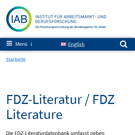
Springe
zum
Inhalt
Suchen nach:
≡
English
Menü
✘
Startseite
FDZ-Literatur / FDZ
Literature
Die FDZ-Literaturdatenbank umfasst neben