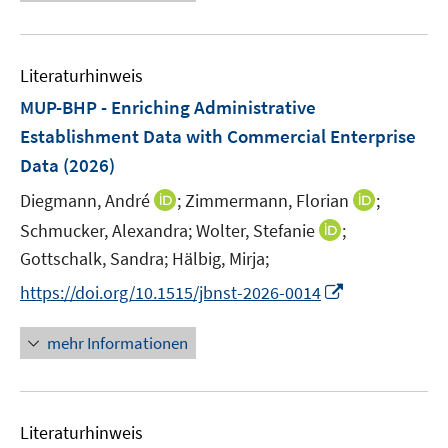
e
e
u
m
e
F
Literaturhinweis
m
e
F
MUP-BHP - Enriching Administrative
n
e
Establishment Data with Commercial Enterprise
s
n
Data
(2026)
t
s
e
t
I
I
Diegmann, André
;
Zimmermann, Florian
;
r
e
n
n
I
Schmucker, Alexandra;
Wolter, Stefanie
;
ö
r
n
n
n
Gottschalk, Sandra;
Hälbig, Mirja;
f
ö
e
e
n
f
I
https://doi.org/10.1515/jbnst-2026-0014
f
u
u
e
n
n
f
e
e
u
e
n
n
mehr Informationen
m
m
e
n
e
e
F
F
m
u
n
e
e
F
e
n
n
e
Literaturhinweis
m
s
s
n