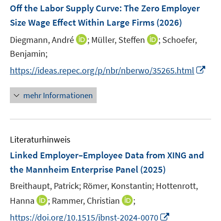
F
Off the Labor Supply Curve: The Zero Employer
t
t
s
e
e
e
Size Wage Effect Within Large Firms
(2026)
t
n
r
r
e
I
I
Diegmann, André
;
Müller, Steffen
;
Schoefer,
s
ö
ö
r
n
n
t
Benjamin;
f
f
ö
n
n
e
f
f
I
f
https://ideas.repec.org/p/nbr/nberwo/35265.html
e
e
r
n
n
n
f
u
u
ö
e
e
n
n
mehr Informationen
e
e
f
n
n
e
e
m
m
f
u
n
F
F
n
e
e
e
e
Literaturhinweis
m
n
n
n
F
Linked Employer–Employee Data from XING and
s
s
e
the Mannheim Enterprise Panel
(2025)
t
t
n
e
e
Breithaupt, Patrick;
Römer, Konstantin;
Hottenrott,
s
r
r
t
I
I
Hanna
;
Rammer, Christian
;
ö
ö
e
n
n
I
f
f
https://doi.org/10.1515/jbnst-2024-0070