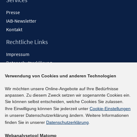
Presse
IAB-Newsletter
Kontakt
Rechtliche Links
Impressum
Datenschutzerklärung
Erklärung zur Barrierefreiheit
Verwendung von Cookies und anderen Technologien
Barrieren melden
Wir möchten unsere Online-Angebote auf Ihre Bedürfnisse
Social-Media-Kanäle
anpassen. Zu diesem Zweck setzen wir sogenannte Cookies ein.
Sie können selbst entscheiden, welche Cookies Sie zulassen.
BlueSky
Ihre Einwilligung können Sie jederzeit unter
Cookie-Einstellungen
YouTube
in unserer Datenschutzerklärung ändern. Weitere Informationen
LinkedIn
finden Sie in unserer
Datenschutzerklärung
.
XING
Webanalysetool Matomo