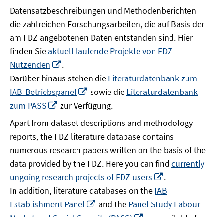
Datensatzbeschreibungen und Methodenberichten
die zahlreichen Forschungsarbeiten, die auf Basis der
am FDZ angebotenen Daten entstanden sind. Hier
finden Sie
aktuell laufende Projekte von FDZ-
In
Nutzenden
.
neuem
Darüber hinaus stehen die
Literaturdatenbank zum
Fenster
In
IAB-Betriebspanel
sowie die
Literaturdatenbank
öffnen
neuem
In
zum PASS
zur Verfügung.
Fenster
neuem
Apart from dataset descriptions and methodology
öffnen
Fenster
reports, the FDZ literature database contains
öffnen
numerous research papers written on the basis of the
data provided by the FDZ. Here you can find
currently
In
ungoing research projects of FDZ users
.
neuem
In addition, literature databases on the
IAB
Fenster
In
Establishment Panel
and the
Panel Study Labour
öffnen
neuem
In