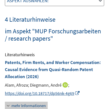
ASPEKT AUSWÄHLEN:
4 Literaturhinweise
im Aspekt "MUP Forschungsarbeiten
/ research papers"
Literaturhinweis
Patents, Firm Rents, and Worker Compensation:
Causal Evidence from Quasi-Random Patent
Allocation
(2026)
I
Alam, Afroza;
Diegmann, André
;
n
I
https://doi.org/10.18717/dp56nk-4g69
n
n
e
n
mehr Informationen
u