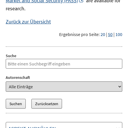
Market and Social Security (PASS)
are available for
Fenster
neuem
research.
öffnen
Fenster
öffnen
Zurück zur Übersicht
Ergebnisse pro Seite:
20
|
50
|
100
Suche
Autorenschaft