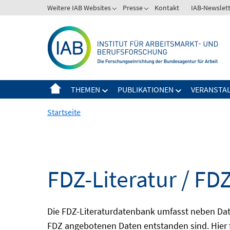
Springe
Weitere IAB Websites
Presse
Kontakt
IAB-Newslet
zum
Inhalt
THEMEN
PUBLIKATIONEN
VERANSTA
Startseite
FDZ-Literatur / FDZ
Die FDZ-Literaturdatenbank umfasst neben Dat
FDZ angebotenen Daten entstanden sind. Hier 