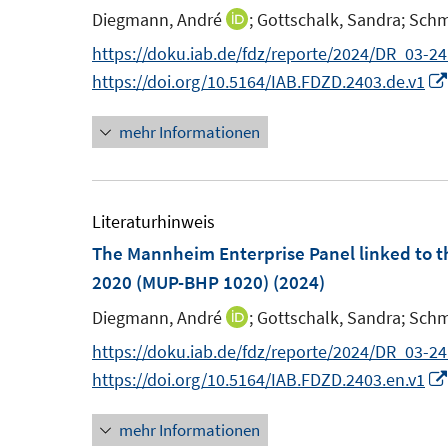
Diegmann, André
;
Gottschalk, Sandra;
Schm
I
n
https://doku.iab.de/fdz/reporte/2024/DR_03-24
n
https://doi.org/10.5164/IAB.FDZD.2403.de.v1
e
mehr Informationen
u
e
m
F
Literaturhinweis
e
The Mannheim Enterprise Panel linked to th
n
2020 (MUP-BHP 1020)
(2024)
s
Diegmann, André
;
Gottschalk, Sandra;
Schm
I
t
n
https://doku.iab.de/fdz/reporte/2024/DR_03-2
e
n
https://doi.org/10.5164/IAB.FDZD.2403.en.v1
r
e
ö
mehr Informationen
u
f