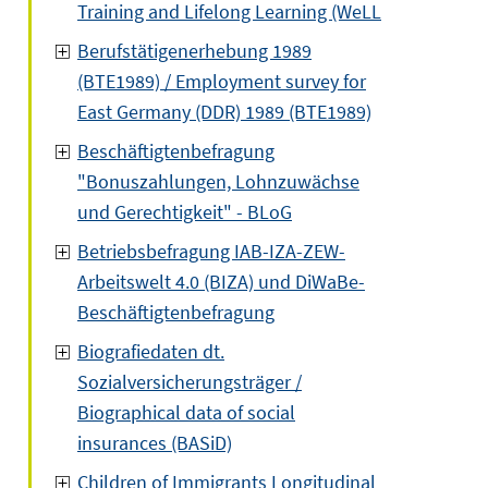
Training and Lifelong Learning (WeLL
Berufstätigenerhebung 1989
(BTE1989) / Employment survey for
East Germany (DDR) 1989 (BTE1989)
Beschäftigtenbefragung
"Bonuszahlungen, Lohnzuwächse
und Gerechtigkeit" - BLoG
Betriebsbefragung IAB-IZA-ZEW-
Arbeitswelt 4.0 (BIZA) und DiWaBe-
Beschäftigtenbefragung
Biografiedaten dt.
Sozialversicherungsträger /
Biographical data of social
insurances (BASiD)
Children of Immigrants Longitudinal