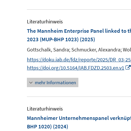
e
F
Literaturhinweis
e
The Mannheim Enterprise Panel linked to th
n
2023 (MUP-BHP 1023)
(2025)
s
Gottschalk, Sandra;
Schmucker, Alexandra;
Wol
t
https://doku.iab.de/fdz/reporte/2025/DR_03-2
e
https://doi.org/10.5164/IAB.FDZD.2503.en.v1
r
ö
mehr Informationen
f
f
n
Literaturhinweis
e
Mannheimer Unternehmenspanel verknüpft 
n
BHP 1020)
(2024)