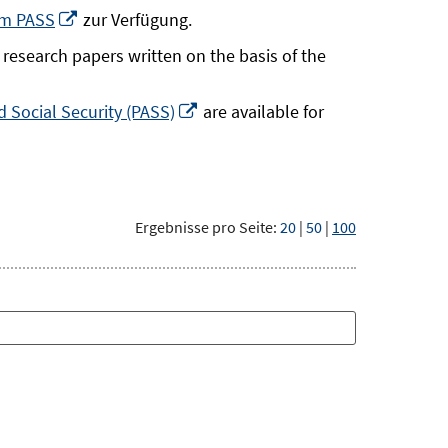
neuem
In
um PASS
zur Verfügung.
Fenster
neuem
research papers written on the basis of the
öffnen
Fenster
öffnen
In
 Social Security (PASS)
are available for
neuem
Fenster
öffnen
Ergebnisse pro Seite:
20
|
50
|
100