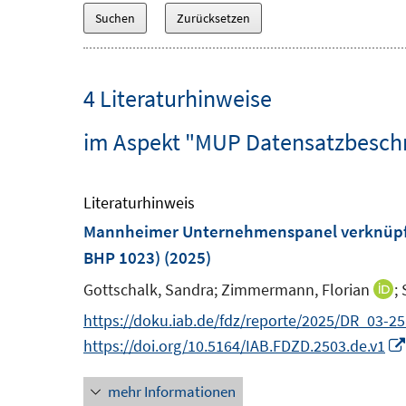
4 Literaturhinweise
im Aspekt "MUP Datensatzbeschre
Literaturhinweis
Mannheimer Unternehmenspanel verknüpft 
BHP 1023)
(2025)
Gottschalk, Sandra;
Zimmermann, Florian
;
I
n
https://doku.iab.de/fdz/reporte/2025/DR_03-25
n
https://doi.org/10.5164/IAB.FDZD.2503.de.v1
e
mehr Informationen
u