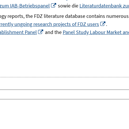
In
 zum IAB-Betriebspanel
sowie die
Literaturdatenbank z
neuem
gy reports, the FDZ literature database contains numerous 
Fenster
In
rrently ungoing research projects of FDZ users
.
öffnen
In
neuem
ablishment Panel
and the
Panel Study Labour Market and
neuem
Fenster
Fenster
öffnen
öffnen