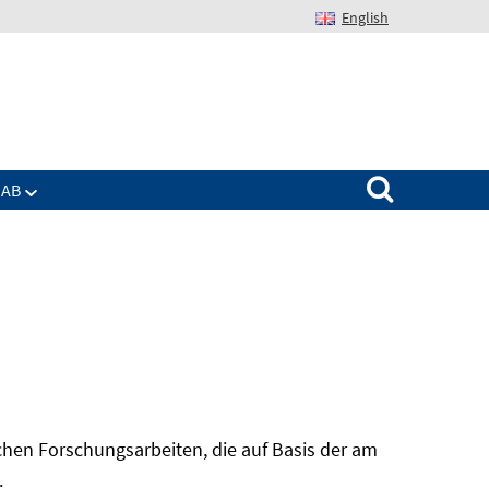
English
Suchen nach:
IAB
hen Forschungsarbeiten, die auf Basis der am
In
.