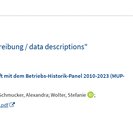
ibung / data descriptions"
mit dem Betriebs-Historik-Panel 2010-2023 (MUP-
Schmucker, Alexandra;
Wolter, Stefanie
;
I
n
I
.pdf
n
I
n
e
n
n
u
n
e