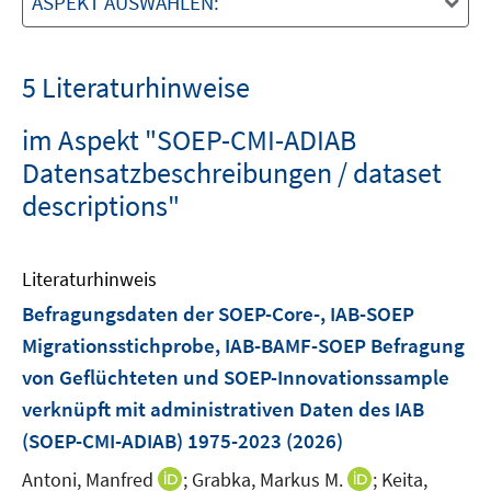
ASPEKT AUSWÄHLEN:
5 Literaturhinweise
im Aspekt "SOEP-CMI-ADIAB
Datensatzbeschreibungen / dataset
descriptions"
Literaturhinweis
Befragungsdaten der SOEP-Core-, IAB-SOEP
Migrationsstichprobe, IAB-BAMF-SOEP Befragung
von Geflüchteten und SOEP-Innovationssample
verknüpft mit administrativen Daten des IAB
(SOEP-CMI-ADIAB) 1975-2023
(2026)
I
I
Antoni, Manfred
;
Grabka, Markus M.
;
Keita,