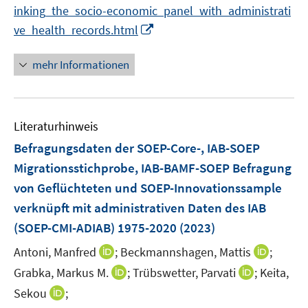
n
f
inking_the_socio-economic_panel_with_administrati
f
u
n
n
e
n
I
f
ve_health_records.html
e
n
e
n
n
m
n
n
e
F
mehr Informationen
e
n
e
u
n
e
s
Literaturhinweis
m
t
F
e
Befragungsdaten der SOEP-Core-, IAB-SOEP
e
r
Migrationsstichprobe, IAB-BAMF-SOEP Befragung
n
ö
von Geflüchteten und SOEP-Innovationssample
s
f
verknüpft mit administrativen Daten des IAB
t
f
e
(SOEP-CMI-ADIAB) 1975-2020
(2023)
n
r
e
I
I
Antoni, Manfred
;
Beckmannshagen, Mattis
;
ö
n
n
n
I
I
Grabka, Markus M.
;
Trübswetter, Parvati
;
Keita,
f
n
n
n
n
f
I
Sekou
;
e
e
n
n