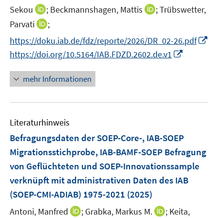
n
n
I
I
Sekou
;
Beckmannshagen, Mattis
;
Trübswetter,
n
n
n
n
I
Parvati
;
e
e
n
n
n
I
https://doku.iab.de/fdz/reporte/2026/DR_02-26.pdf
u
u
e
e
n
n
e
e
I
https://doi.org/10.5164/IAB.FDZD.2602.de.v1
u
u
e
n
m
m
n
e
e
u
e
F
F
n
mehr Informationen
m
m
e
u
e
e
e
F
F
m
e
n
n
u
e
e
F
m
s
s
e
n
n
e
F
Literaturhinweis
t
t
m
s
s
n
e
e
e
F
Befragungsdaten der SOEP-Core-, IAB-SOEP
t
t
s
n
r
r
e
e
e
Migrationsstichprobe, IAB-BAMF-SOEP Befragung
t
s
ö
ö
n
r
r
e
von Geflüchteten und SOEP-Innovationssample
t
f
f
s
ö
ö
r
e
verknüpft mit administrativen Daten des IAB
f
f
t
f
f
ö
r
n
n
e
(SOEP-CMI-ADIAB) 1975-2021
(2025)
f
f
f
ö
e
e
r
n
n
f
I
I
Antoni, Manfred
;
Grabka, Markus M.
;
Keita,
f
n
n
ö