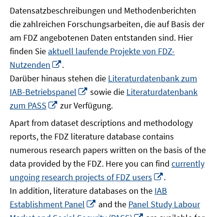
Datensatzbeschreibungen und Methodenberichten
die zahlreichen Forschungsarbeiten, die auf Basis der
am FDZ angebotenen Daten entstanden sind. Hier
finden Sie
aktuell laufende Projekte von FDZ-
In
Nutzenden
.
neuem
Darüber hinaus stehen die
Literaturdatenbank zum
Fenster
In
IAB-Betriebspanel
sowie die
Literaturdatenbank
öffnen
neuem
In
zum PASS
zur Verfügung.
Fenster
neuem
Apart from dataset descriptions and methodology
öffnen
Fenster
reports, the FDZ literature database contains
öffnen
numerous research papers written on the basis of the
data provided by the FDZ. Here you can find
currently
In
ungoing research projects of FDZ users
.
neuem
In addition, literature databases on the
IAB
Fenster
In
Establishment Panel
and the
Panel Study Labour
öffnen
neuem
In