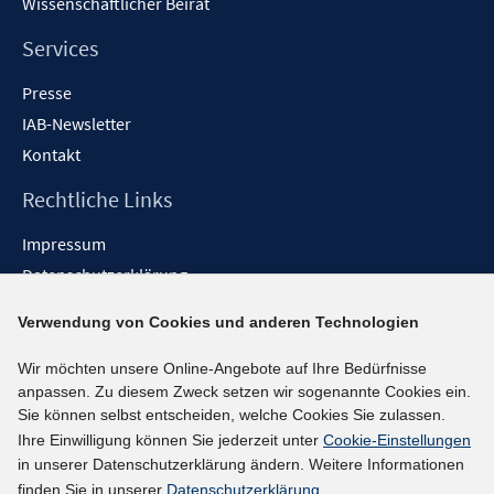
Wissenschaftlicher Beirat
e
n
Services
Presse
IAB-Newsletter
Kontakt
Rechtliche Links
Impressum
Datenschutzerklärung
Erklärung zur Barrierefreiheit
Verwendung von Cookies und anderen Technologien
Barrieren melden
Wir möchten unsere Online-Angebote auf Ihre Bedürfnisse
Social-Media-Kanäle
anpassen. Zu diesem Zweck setzen wir sogenannte Cookies ein.
Sie können selbst entscheiden, welche Cookies Sie zulassen.
BlueSky
Ihre Einwilligung können Sie jederzeit unter
Cookie-Einstellungen
YouTube
in unserer Datenschutzerklärung ändern. Weitere Informationen
LinkedIn
finden Sie in unserer
Datenschutzerklärung
.