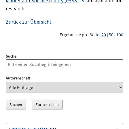
Market and Social Security (PASS)
are available for
Fenster
neuem
research.
öffnen
Fenster
öffnen
Zurück zur Übersicht
Ergebnisse pro Seite:
20
|
50
|
100
Suche
Autorenschaft