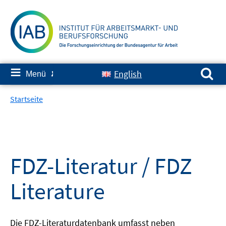
Springe
zum
Inhalt
Suchen nach:
≡
English
Menü
✘
Startseite
FDZ-Literatur / FDZ
Literature
Die FDZ-Literaturdatenbank umfasst neben