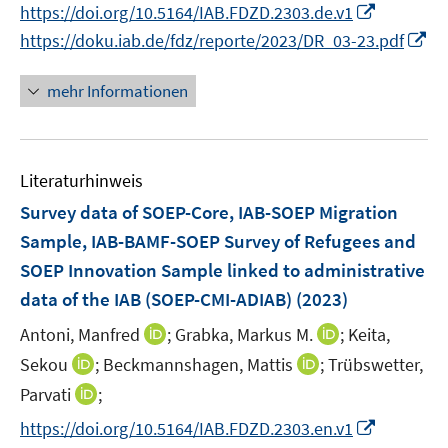
n
n
I
https://doi.org/10.5164/IAB.FDZD.2303.de.v1
u
u
e
e
e
n
n
e
e
I
https://doku.iab.de/fdz/reporte/2023/DR_03-23.pdf
u
u
n
e
n
m
m
n
e
e
u
e
F
F
n
mehr Informationen
m
m
e
u
e
e
e
F
F
m
e
n
n
u
e
e
F
m
s
s
e
n
n
e
F
Literaturhinweis
t
t
m
s
s
n
e
e
e
F
Survey data of SOEP-Core, IAB-SOEP Migration
t
t
s
n
r
r
e
e
e
Sample, IAB-BAMF-SOEP Survey of Refugees and
t
s
ö
ö
n
r
r
e
SOEP Innovation Sample linked to administrative
t
f
f
s
ö
ö
r
e
data of the IAB (SOEP-CMI-ADIAB)
(2023)
f
f
t
f
f
ö
r
n
n
e
f
f
I
I
Antoni, Manfred
;
Grabka, Markus M.
;
Keita,
f
ö
e
e
r
n
n
n
n
f
I
I
Sekou
;
Beckmannshagen, Mattis
;
Trübswetter,
f
n
n
ö
e
e
n
n
n
n
n
I
f
Parvati
;
f
n
n
e
e
e
n
n
n
n
f
I
https://doi.org/10.5164/IAB.FDZD.2303.en.v1
u
u
n
e
e
n
e
n