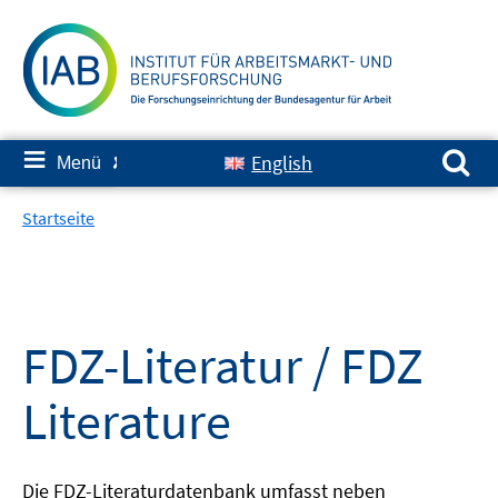
Springe
zum
Inhalt
Suchen nach:
≡
English
Menü
✘
Startseite
FDZ-Literatur / FDZ
Literature
Die FDZ-Literaturdatenbank umfasst neben