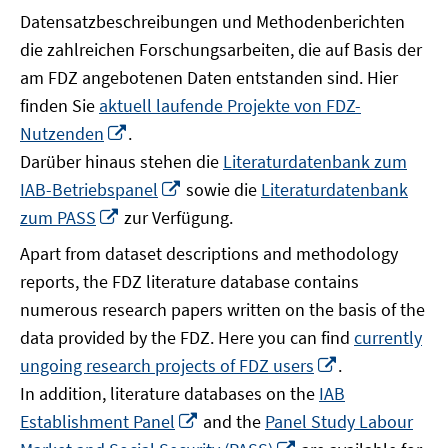
Datensatzbeschreibungen und Methodenberichten
die zahlreichen Forschungsarbeiten, die auf Basis der
am FDZ angebotenen Daten entstanden sind. Hier
finden Sie
aktuell laufende Projekte von FDZ-
In
Nutzenden
.
neuem
Darüber hinaus stehen die
Literaturdatenbank zum
Fenster
In
IAB-Betriebspanel
sowie die
Literaturdatenbank
öffnen
neuem
In
zum PASS
zur Verfügung.
Fenster
neuem
Apart from dataset descriptions and methodology
öffnen
Fenster
reports, the FDZ literature database contains
öffnen
numerous research papers written on the basis of the
data provided by the FDZ. Here you can find
currently
In
ungoing research projects of FDZ users
.
neuem
In addition, literature databases on the
IAB
Fenster
In
Establishment Panel
and the
Panel Study Labour
öffnen
neuem
In