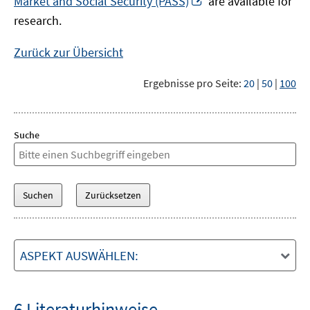
Market and Social Security (PASS)
are available for
Fenster
neuem
research.
öffnen
Fenster
öffnen
Zurück zur Übersicht
Ergebnisse pro Seite:
20
|
50
|
100
Suche
ASPEKT AUSWÄHLEN:
6 Literaturhinweise