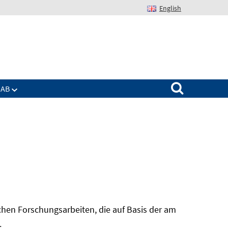
English
Suchen nach:
IAB
hen Forschungsarbeiten, die auf Basis der am
In
.