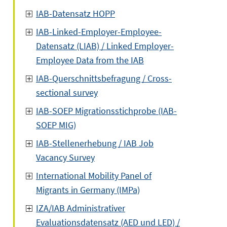
IAB-Datensatz HOPP
IAB-Linked-Employer-Employee-
Datensatz (LIAB) / Linked Employer-
Employee Data from the IAB
IAB-Querschnittsbefragung / Cross-
sectional survey
IAB-SOEP Migrationsstichprobe (IAB-
SOEP MIG)
IAB-Stellenerhebung / IAB Job
Vacancy Survey
International Mobility Panel of
Migrants in Germany (IMPa)
IZA/IAB Administrativer
Evaluationsdatensatz (AED und LED) /