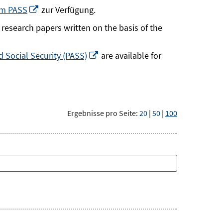
neuem
In
um PASS
zur Verfügung.
Fenster
neuem
research papers written on the basis of the
öffnen
Fenster
öffnen
In
 Social Security (PASS)
are available for
neuem
Fenster
öffnen
Ergebnisse pro Seite:
20
|
50
|
100