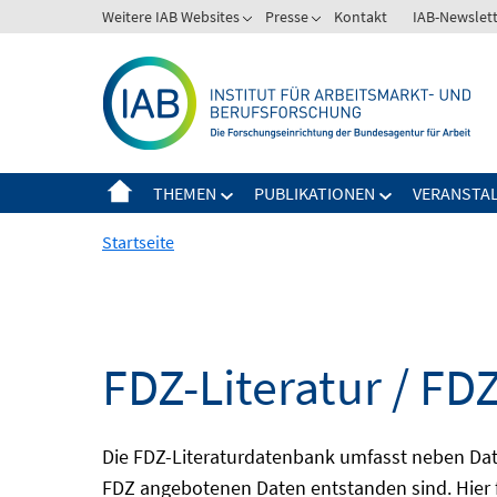
Springe
Weitere IAB Websites
Presse
Kontakt
IAB-Newslet
zum
Inhalt
THEMEN
PUBLIKATIONEN
VERANSTA
Startseite
FDZ-Literatur / FDZ
Die FDZ-Literaturdatenbank umfasst neben Dat
FDZ angebotenen Daten entstanden sind. Hier 