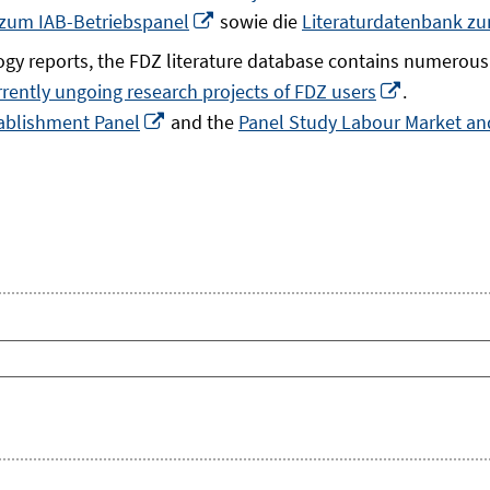
In
 zum IAB-Betriebspanel
sowie die
Literaturdatenbank z
neuem
gy reports, the FDZ literature database contains numerous 
Fenster
In
rrently ungoing research projects of FDZ users
.
öffnen
In
neuem
ablishment Panel
and the
Panel Study Labour Market and
neuem
Fenster
Fenster
öffnen
öffnen