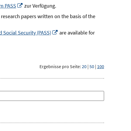
neuem
In
um PASS
zur Verfügung.
Fenster
neuem
research papers written on the basis of the
öffnen
Fenster
öffnen
In
 Social Security (PASS)
are available for
neuem
Fenster
öffnen
Ergebnisse pro Seite:
20
|
50
|
100