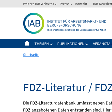
Springe
Weitere IAB Websites
Presse
Kontakt
IAB-Newslet
zum
Inhalt
THEMEN
PUBLIKATIONEN
VERANSTA
Startseite
FDZ-Literatur / FDZ
Die FDZ-Literaturdatenbank umfasst neben Dat
FDZ angebotenen Daten entstanden sind. Hier 