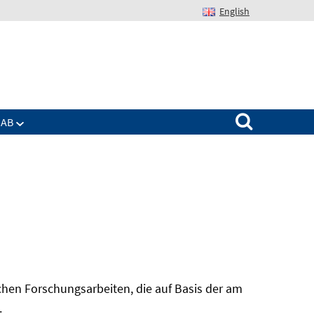
English
Suchen nach:
IAB
hen Forschungsarbeiten, die auf Basis der am
In
.