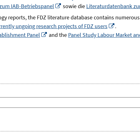
In
 zum IAB-Betriebspanel
sowie die
Literaturdatenbank z
neuem
gy reports, the FDZ literature database contains numerous 
Fenster
In
rrently ungoing research projects of FDZ users
.
öffnen
In
neuem
ablishment Panel
and the
Panel Study Labour Market and
neuem
Fenster
Fenster
öffnen
öffnen