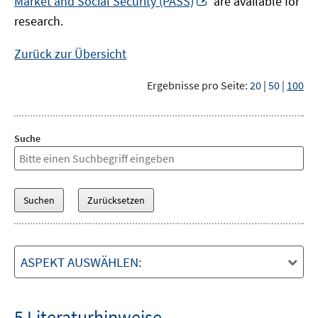
Market and Social Security (PASS)
are available for
Fenster
neuem
research.
öffnen
Fenster
öffnen
Zurück zur Übersicht
Ergebnisse pro Seite:
20
|
50
|
100
Suche
ASPEKT AUSWÄHLEN:
5 Literaturhinweise