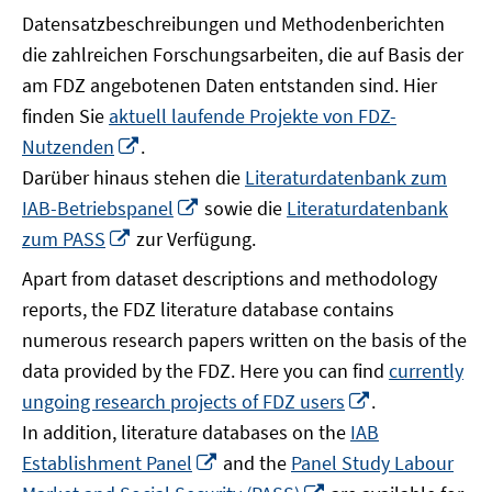
Datensatzbeschreibungen und Methodenberichten
die zahlreichen Forschungsarbeiten, die auf Basis der
am FDZ angebotenen Daten entstanden sind. Hier
finden Sie
aktuell laufende Projekte von FDZ-
In
Nutzenden
.
neuem
Darüber hinaus stehen die
Literaturdatenbank zum
Fenster
In
IAB-Betriebspanel
sowie die
Literaturdatenbank
öffnen
neuem
In
zum PASS
zur Verfügung.
Fenster
neuem
Apart from dataset descriptions and methodology
öffnen
Fenster
reports, the FDZ literature database contains
öffnen
numerous research papers written on the basis of the
data provided by the FDZ. Here you can find
currently
In
ungoing research projects of FDZ users
.
neuem
In addition, literature databases on the
IAB
Fenster
In
Establishment Panel
and the
Panel Study Labour
öffnen
neuem
In