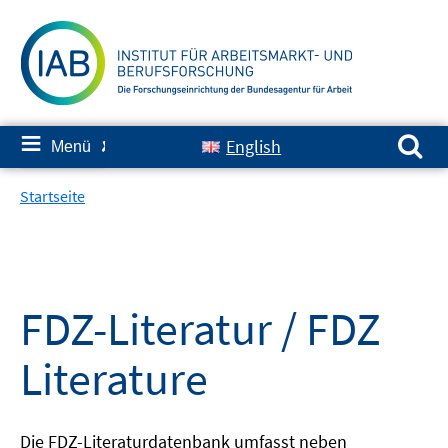
Springe
zum
Inhalt
Suchen nach:
≡
English
Menü
✘
Startseite
FDZ-Literatur / FDZ
Literature
Die FDZ-Literaturdatenbank umfasst neben