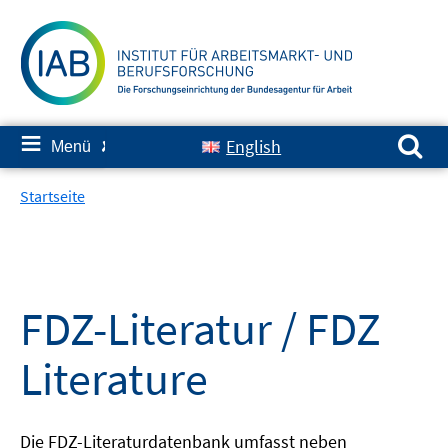
Springe
zum
Inhalt
Suchen nach:
≡
English
Menü
✘
Startseite
FDZ-Literatur / FDZ
Literature
Die FDZ-Literaturdatenbank umfasst neben