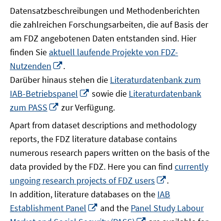
Datensatzbeschreibungen und Methodenberichten
die zahlreichen Forschungsarbeiten, die auf Basis der
am FDZ angebotenen Daten entstanden sind. Hier
finden Sie
aktuell laufende Projekte von FDZ-
In
Nutzenden
.
neuem
Darüber hinaus stehen die
Literaturdatenbank zum
Fenster
In
IAB-Betriebspanel
sowie die
Literaturdatenbank
öffnen
neuem
In
zum PASS
zur Verfügung.
Fenster
neuem
Apart from dataset descriptions and methodology
öffnen
Fenster
reports, the FDZ literature database contains
öffnen
numerous research papers written on the basis of the
data provided by the FDZ. Here you can find
currently
In
ungoing research projects of FDZ users
.
neuem
In addition, literature databases on the
IAB
Fenster
In
Establishment Panel
and the
Panel Study Labour
öffnen
neuem
In