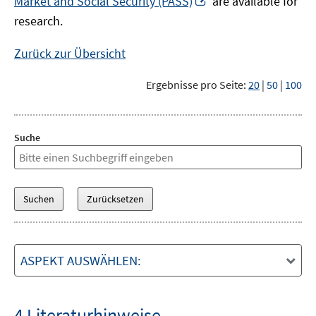
Market and Social Security (PASS)
are available for
Fenster
neuem
research.
öffnen
Fenster
öffnen
Zurück zur Übersicht
Ergebnisse pro Seite:
20
|
50
|
100
Suche
ASPEKT AUSWÄHLEN:
4 Literaturhinweise