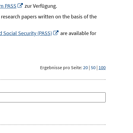
neuem
In
um PASS
zur Verfügung.
Fenster
neuem
research papers written on the basis of the
öffnen
Fenster
öffnen
In
 Social Security (PASS)
are available for
neuem
Fenster
öffnen
Ergebnisse pro Seite:
20
|
50
|
100