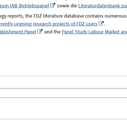
In
 zum IAB-Betriebspanel
sowie die
Literaturdatenbank z
neuem
gy reports, the FDZ literature database contains numerous 
Fenster
In
rrently ungoing research projects of FDZ users
.
öffnen
In
neuem
ablishment Panel
and the
Panel Study Labour Market and
neuem
Fenster
Fenster
öffnen
öffnen