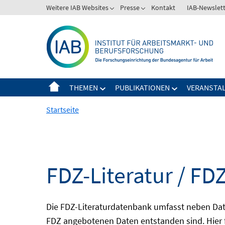
Springe
Weitere IAB Websites
Presse
Kontakt
IAB-Newslet
zum
Inhalt
THEMEN
PUBLIKATIONEN
VERANSTA
Startseite
FDZ-Literatur / FDZ
Die FDZ-Literaturdatenbank umfasst neben Dat
FDZ angebotenen Daten entstanden sind. Hier 