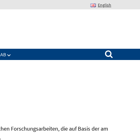
English
Suchen nach:
IAB
hen Forschungsarbeiten, die auf Basis der am
In
.