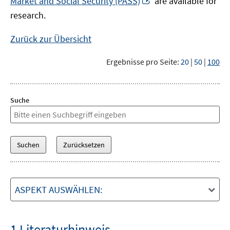
Market and Social Security (PASS)
are available for
Fenster
neuem
research.
öffnen
Fenster
öffnen
Zurück zur Übersicht
Ergebnisse pro Seite:
20
|
50
|
100
Suche
ASPEKT AUSWÄHLEN:
1 Literaturhinweis