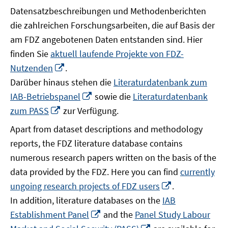
Datensatzbeschreibungen und Methodenberichten
die zahlreichen Forschungsarbeiten, die auf Basis der
am FDZ angebotenen Daten entstanden sind. Hier
finden Sie
aktuell laufende Projekte von FDZ-
In
Nutzenden
.
neuem
Darüber hinaus stehen die
Literaturdatenbank zum
Fenster
In
IAB-Betriebspanel
sowie die
Literaturdatenbank
öffnen
neuem
In
zum PASS
zur Verfügung.
Fenster
neuem
Apart from dataset descriptions and methodology
öffnen
Fenster
reports, the FDZ literature database contains
öffnen
numerous research papers written on the basis of the
data provided by the FDZ. Here you can find
currently
In
ungoing research projects of FDZ users
.
neuem
In addition, literature databases on the
IAB
Fenster
In
Establishment Panel
and the
Panel Study Labour
öffnen
neuem
In