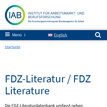
Springe
zum
Inhalt
Suchen nach:
≡
English
Menü
✘
Startseite
FDZ-Literatur / FDZ
Literature
Die FDZ-Literaturdatenbank umfasst neben