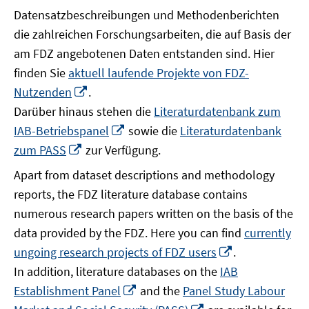
Datensatzbeschreibungen und Methodenberichten
die zahlreichen Forschungsarbeiten, die auf Basis der
am FDZ angebotenen Daten entstanden sind. Hier
finden Sie
aktuell laufende Projekte von FDZ-
In
Nutzenden
.
neuem
Darüber hinaus stehen die
Literaturdatenbank zum
Fenster
In
IAB-Betriebspanel
sowie die
Literaturdatenbank
öffnen
neuem
In
zum PASS
zur Verfügung.
Fenster
neuem
Apart from dataset descriptions and methodology
öffnen
Fenster
reports, the FDZ literature database contains
öffnen
numerous research papers written on the basis of the
data provided by the FDZ. Here you can find
currently
In
ungoing research projects of FDZ users
.
neuem
In addition, literature databases on the
IAB
Fenster
In
Establishment Panel
and the
Panel Study Labour
öffnen
neuem
In