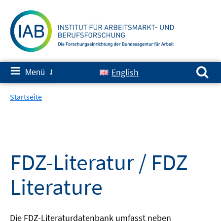
Springe
zum
Inhalt
Suchen nach:
≡
English
Menü
✘
Startseite
FDZ-Literatur / FDZ
Literature
Die FDZ-Literaturdatenbank umfasst neben