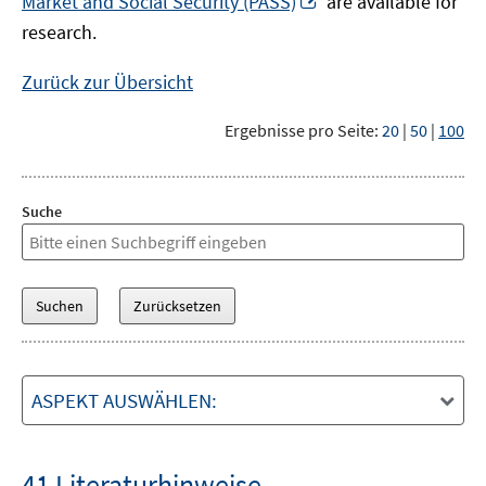
Market and Social Security (PASS)
are available for
Fenster
neuem
research.
öffnen
Fenster
öffnen
Zurück zur Übersicht
Ergebnisse pro Seite:
20
|
50
|
100
Suche
ASPEKT AUSWÄHLEN:
41 Literaturhinweise