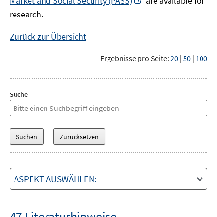
Market and Social Security (PASS)
are available for
Fenster
neuem
research.
öffnen
Fenster
öffnen
Zurück zur Übersicht
Ergebnisse pro Seite:
20
|
50
|
100
Suche
ASPEKT AUSWÄHLEN:
47 Literaturhinweise