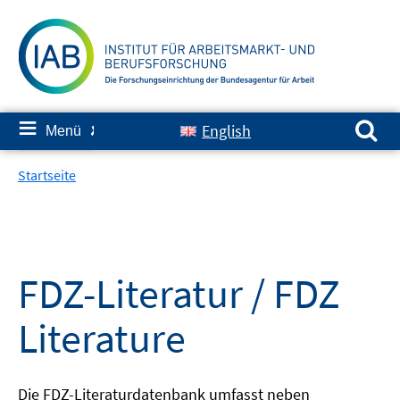
Springe
zum
Inhalt
Suchen nach:
≡
English
Menü
✘
Startseite
FDZ-Literatur / FDZ
Literature
Die FDZ-Literaturdatenbank umfasst neben