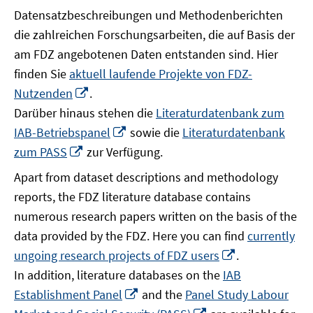
Datensatzbeschreibungen und Methodenberichten
die zahlreichen Forschungsarbeiten, die auf Basis der
am FDZ angebotenen Daten entstanden sind. Hier
finden Sie
aktuell laufende Projekte von FDZ-
In
Nutzenden
.
neuem
Darüber hinaus stehen die
Literaturdatenbank zum
Fenster
In
IAB-Betriebspanel
sowie die
Literaturdatenbank
öffnen
neuem
In
zum PASS
zur Verfügung.
Fenster
neuem
Apart from dataset descriptions and methodology
öffnen
Fenster
reports, the FDZ literature database contains
öffnen
numerous research papers written on the basis of the
data provided by the FDZ. Here you can find
currently
In
ungoing research projects of FDZ users
.
neuem
In addition, literature databases on the
IAB
Fenster
In
Establishment Panel
and the
Panel Study Labour
öffnen
neuem
In